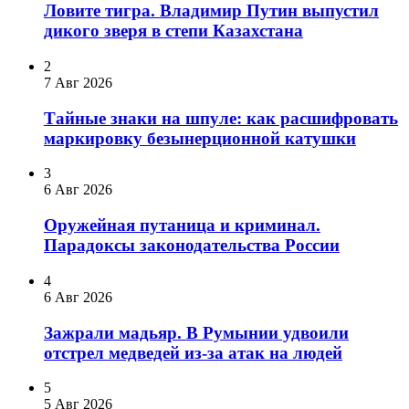
Ловите тигра. Владимир Путин выпустил
дикого зверя в степи Казахстана
2
7 Авг 2026
Тайные знаки на шпуле: как расшифровать
маркировку безынерционной катушки
3
6 Авг 2026
Оружейная путаница и криминал.
Парадоксы законодательства России
4
6 Авг 2026
Зажрали мадьяр. В Румынии удвоили
отстрел медведей из-за атак на людей
5
5 Авг 2026