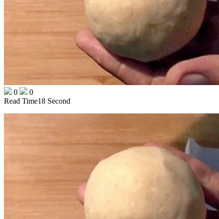
0
0
Read Time
18 Second