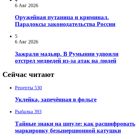
6 Авг 2026
Оружейная путаница и криминал.
Парадоксы законодательства России
5
6 Авг 2026
Зажрали мадьяр. В Румынии удвоили
отстрел медведей из-за атак на людей
Сейчас читают
Рецепты
530
Уклейка, запечённая в фольге
Рыбалка
393
Тайные знаки на шпуле: как расшифровать
маркировку безынерционной катушки