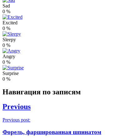
Sad
0
%
Excited
0
%
Sleepy
0
%
Angry
0
%
Surprise
0
%
Навигация по записям
Previous
Previous post:
Форель, фаршированная шпинатом