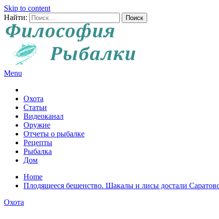
Skip to content
Найти:
Menu
Все о рыбалке и охоте
Охота
Статьи
Видеоканал
Оружие
Отчеты о рыбалке
Рецепты
Рыбалка
Дом
Home
Плодящееся бешенство. Шакалы и лисы достали Саратов
Охота