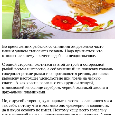
Во время летних рыбалок со спиннингом довольно часто
нашим уловом становится голавль. Надо признаться, что
отношение к нему в качестве добычи неоднозначное.
С одной стороны, охотиться за этой хитрой и осторожной
рыбой весьма интересно, а соблазненный на поклевку голавль
совершает резкие рывки и сопротивляется ретиво, доставляя
рыболову настоящее удовольствие при ловле на легкую
снасть. А как красив голавль с его крупной чешуей,
отливающей на солнце серебром, черной окаемкой хвоста и
ярко-алыми плавниками!
Но, с другой стороны, кулинарные качества голавлиного мяса
так себе, потому что и костляво оно чрезмерно, и водянисто,
да и вкуса особого не имеет. Поэтому чаще всего голавль у
нас с супругой идет на приготовление хе или паштета. А еще