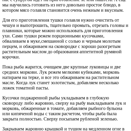
мы научились готовить из него довольно простое блюдо, в
котором мясо голавля становится очень нежным и вкусным.
Для его приготовления тушки голавля нужно очистить от
чешуи и выпотрошить, тщательно промыть, отрезать головы и
плавники, которые можно использовать для приготовления
ухи. Сами тушки режем порционными кусочками,
обваливаем в муке,смешанной с солью и черным молотым
перцем, и обжариваем на сковородке с хорошо разогретым
растительным маслом до образования аппетитной румяной
корочки.
Пока рыба жарится, очищаем две крупные луковицы и две
средних моркови. Лук режем мелкими кубиками, морковь
натираем на терке, и все это обжариваем на растительном
масле. Когда лук станет золотистым, добавляем несколько
ложек томатной пасты.
Кусочки поджаренной рыбы укладываем в глубокую
сковороду либо жаровню, сверху на рыбу выкладываем лук и
морковь, обжаренные в томате, добавляем рыбного бульона
или кипяченой воды с таким расчетом, чтобы рыба была
закрыта полностью. Сверху посыпаем рубленой зеленью.
Закрываем жаровню крышкой и тушим на медленном огне в