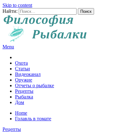
Skip to content
Найти:
Menu
Все о рыбалке и охоте
Охота
Статьи
Видеоканал
Оружие
Отчеты о рыбалке
Рецепты
Рыбалка
Дом
Home
Голавль в томате
Рецепты