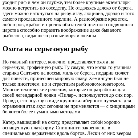
уходит риф и чем он глубже, тем более крупные экземпляры
можно встретить по соседству. Не отдаляясь далеко от берега,
здесь можно наткнуться на рыбу-иглу, люциана, дорадо и того
самого прославленного марлина. А разнообразие креветок,
лобстеров, крабов и прочих обитателей цветного подводного
царства способно поразить воображение даже бывалого
рыболова, видавшего разные моря и океаны.
Охота на серьезную рыбу
Но главный интерес, конечно, представляет охота на
серьезную, трофейную рыбу. Ту самую, что когда-то утащила
старика Сантьяго на восемь миль от берега, подарив сюжет
для повести, принесшей мировую славу. Хемингуэй был не
только писателем, но и страстным рыболовом-новатором.
Многие технические решения, которые он разработал для
своей легендарной лодки «Пилар», используются до сих пор.
Правда, его ноу-хау в виде крупнокалиберного пулемета для
отражения атак акул сегодня не применяются — с хищницами
борются более гуманными методами.
Катер, вышедший на охоту, представляет собой хорошо
оснащенную платформу. Спиннинги закреплены в
специальных держателях вдоль бортов. Лески от них веером