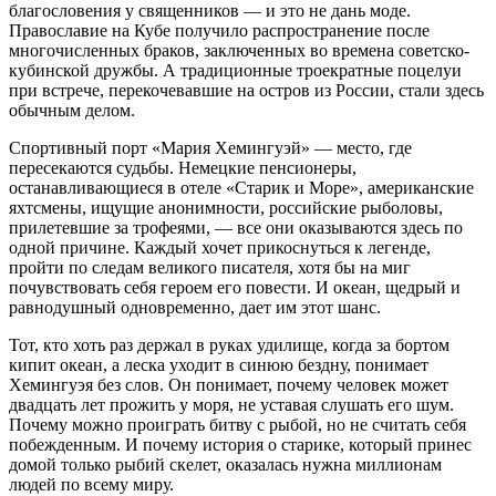
благословения у священников — и это не дань моде.
Православие на Кубе получило распространение после
многочисленных браков, заключенных во времена советско-
кубинской дружбы. А традиционные троекратные поцелуи
при встрече, перекочевавшие на остров из России, стали здесь
обычным делом.
Спортивный порт «Мария Хемингуэй» — место, где
пересекаются судьбы. Немецкие пенсионеры,
останавливающиеся в отеле «Старик и Море», американские
яхтсмены, ищущие анонимности, российские рыболовы,
прилетевшие за трофеями, — все они оказываются здесь по
одной причине. Каждый хочет прикоснуться к легенде,
пройти по следам великого писателя, хотя бы на миг
почувствовать себя героем его повести. И океан, щедрый и
равнодушный одновременно, дает им этот шанс.
Тот, кто хоть раз держал в руках удилище, когда за бортом
кипит океан, а леска уходит в синюю бездну, понимает
Хемингуэя без слов. Он понимает, почему человек может
двадцать лет прожить у моря, не уставая слушать его шум.
Почему можно проиграть битву с рыбой, но не считать себя
побежденным. И почему история о старике, который принес
домой только рыбий скелет, оказалась нужна миллионам
людей по всему миру.