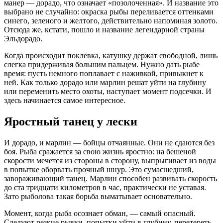
манер — дорадо, что означает «позолоченная». И название это
выбрано не случайно: окраска рыбы переливается оттенками
синего, зеленого и желтого, действительно напоминая золото.
Отсюда же, кстати, пошло и название легендарной страны
Эльдорадо.
Когда происходит поклевка, катушку держат свободной, лишь
слегка придерживая большим пальцем. Нужно дать рыбе
время: пусть немного поплавает с наживкой, привыкнет к
ней. Как только дорадо или марлин решат уйти на глубину
или переменить место охоты, наступает момент подсечки. И
здесь начинается самое интересное.
Яростный танец у лески
И дорадо, и марлин — бойцы отчаянные. Они не сдаются без
боя. Рыба сражается за свою жизнь яростно: на бешеной
скорости мечется из стороны в сторону, выпрыгивает из воды
в попытке оборвать прочный шнур. Это сумасшедший,
завораживающий танец. Марлин способен развивать скорость
до ста тридцати километров в час, практически не уставая.
Зато рыболова такая борьба выматывает основательно.
Момент, когда рыба осознает обман, — самый опасный.
Следуют резкие рывки, попытки уйти в глубину, перетереть