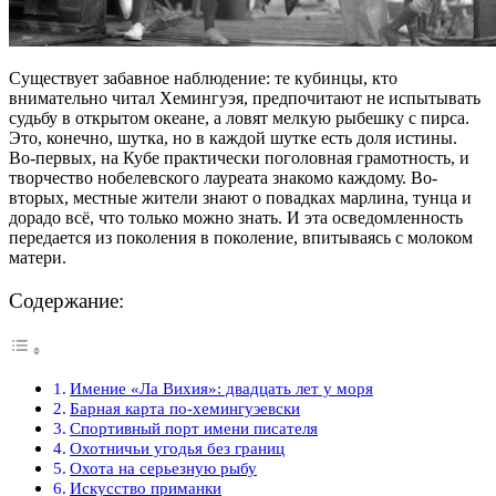
Существует забавное наблюдение: те кубинцы, кто
внимательно читал Хемингуэя, предпочитают не испытывать
судьбу в открытом океане, а ловят мелкую рыбешку с пирса.
Это, конечно, шутка, но в каждой шутке есть доля истины.
Во-первых, на Кубе практически поголовная грамотность, и
творчество нобелевского лауреата знакомо каждому. Во-
вторых, местные жители знают о повадках марлина, тунца и
дорадо всё, что только можно знать. И эта осведомленность
передается из поколения в поколение, впитываясь с молоком
матери.
Содержание:
Имение «Ла Вихия»: двадцать лет у моря
Барная карта по-хемингуэевски
Спортивный порт имени писателя
Охотничьи угодья без границ
Охота на серьезную рыбу
Искусство приманки