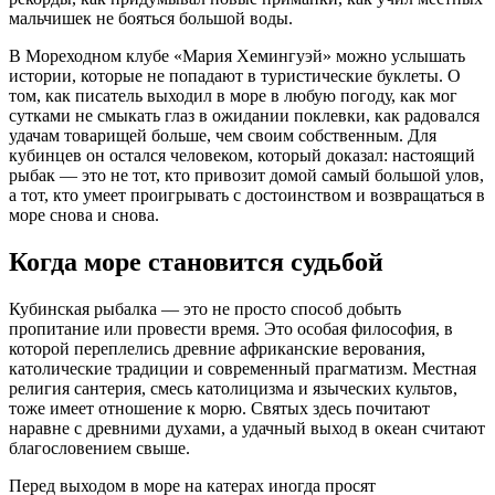
мальчишек не бояться большой воды.
В Мореходном клубе «Мария Хемингуэй» можно услышать
истории, которые не попадают в туристические буклеты. О
том, как писатель выходил в море в любую погоду, как мог
сутками не смыкать глаз в ожидании поклевки, как радовался
удачам товарищей больше, чем своим собственным. Для
кубинцев он остался человеком, который доказал: настоящий
рыбак — это не тот, кто привозит домой самый большой улов,
а тот, кто умеет проигрывать с достоинством и возвращаться в
море снова и снова.
Когда море становится судьбой
Кубинская рыбалка — это не просто способ добыть
пропитание или провести время. Это особая философия, в
которой переплелись древние африканские верования,
католические традиции и современный прагматизм. Местная
религия сантерия, смесь католицизма и языческих культов,
тоже имеет отношение к морю. Святых здесь почитают
наравне с древними духами, а удачный выход в океан считают
благословением свыше.
Перед выходом в море на катерах иногда просят