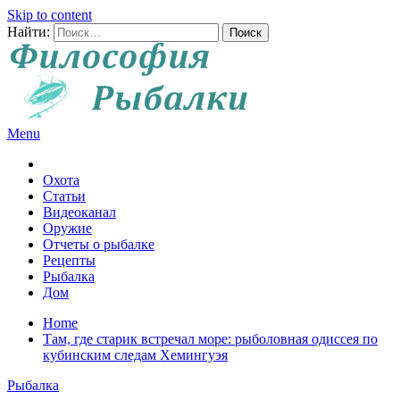
Skip to content
Найти:
Menu
Все о рыбалке и охоте
Охота
Статьи
Видеоканал
Оружие
Отчеты о рыбалке
Рецепты
Рыбалка
Дом
Home
Там, где старик встречал море: рыболовная одиссея по
кубинским следам Хемингуэя
Рыбалка