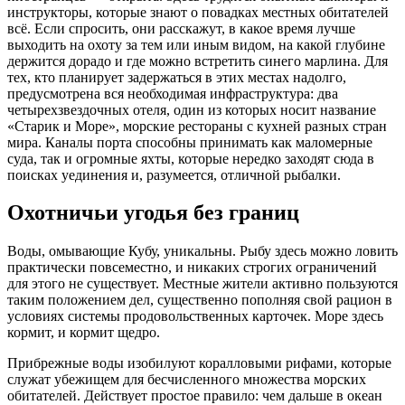
инструкторы, которые знают о повадках местных обитателей
всё. Если спросить, они расскажут, в какое время лучше
выходить на охоту за тем или иным видом, на какой глубине
держится дорадо и где можно встретить синего марлина. Для
тех, кто планирует задержаться в этих местах надолго,
предусмотрена вся необходимая инфраструктура: два
четырехзвездочных отеля, один из которых носит название
«Старик и Море», морские рестораны с кухней разных стран
мира. Каналы порта способны принимать как маломерные
суда, так и огромные яхты, которые нередко заходят сюда в
поисках уединения и, разумеется, отличной рыбалки.
Охотничьи угодья без границ
Воды, омывающие Кубу, уникальны. Рыбу здесь можно ловить
практически повсеместно, и никаких строгих ограничений
для этого не существует. Местные жители активно пользуются
таким положением дел, существенно пополняя свой рацион в
условиях системы продовольственных карточек. Море здесь
кормит, и кормит щедро.
Прибрежные воды изобилуют коралловыми рифами, которые
служат убежищем для бесчисленного множества морских
обитателей. Действует простое правило: чем дальше в океан