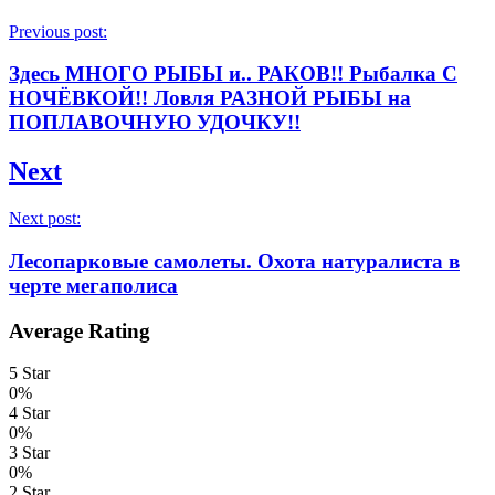
Previous post:
Здесь МНОГО РЫБЫ и.. РАКОВ!! Рыбалка С
НОЧЁВКОЙ!! Ловля РАЗНОЙ РЫБЫ на
ПОПЛАВОЧНУЮ УДОЧКУ!!
Next
Next post:
Лесопарковые самолеты. Охота натуралиста в
черте мегаполиса
Average Rating
5 Star
0%
4 Star
0%
3 Star
0%
2 Star