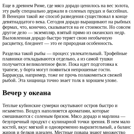
Еще в древнем Риме, где мясо дорадо ценилось на вес золота,
эту рыбу специально держали в соленых прудах и бассейнах.
В Венеции такой же способ разведения существовал в конце
девятнадцатого века. Сегодня дорадо выращивают на рыбных
фермах, что, конечно, сказывается на ее стоимости. Но совсем
другое дело — экземпляр, взятый прямо из океанских недр.
Выловленная дорадо быстро теряет свою необычную
расцветку, бледнеет — это ее природная особенность.
Разделка такой рыбы — процесс увлекательный. Трофейные
плавники откладываются отдельно, а из самой тушки
получается великолепное филе. Пока идет подготовка к
трапезе, у борта могут появиться непрошеные гости.
Барракуда, например, тоже не прочь полакомиться свежей
рыбой. Эта хищница точно знает толк в хорошем улове.
Вечер у океана
Теплые кубинские сумерки окутывают остров быстро и
незаметно. Воздух наполняется ароматами, которые
смешиваются с соленым бризом. Мясо дорадо и марлина —
безупречный продукт с кулинарной точки зрения. В нем мало
костей, вкус мягкий и одновременно выразительный, а баланс
жиров и белков идеален. Местные повара знают множество