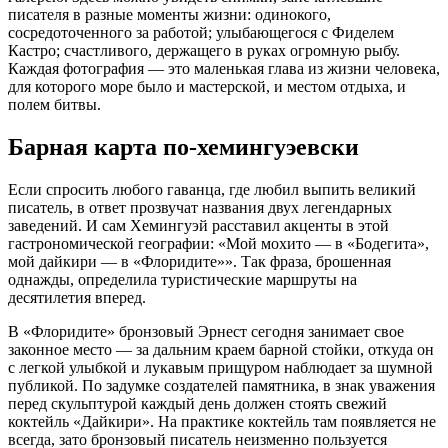
писателя в разные моменты жизни: одинокого,
сосредоточенного за работой; улыбающегося с Фиделем
Кастро; счастливого, держащего в руках огромную рыбу.
Каждая фотография — это маленькая глава из жизни человека,
для которого море было и мастерской, и местом отдыха, и
полем битвы.
Барная карта по-хемингуэевски
Если спросить любого гаванца, где любил выпить великий
писатель, в ответ прозвучат названия двух легендарных
заведений. И сам Хемингуэй расставил акценты в этой
гастрономической географии: «Мой мохито — в «Бодегита»,
мой дайкири — в «Флоридите»». Так фраза, брошенная
однажды, определила туристические маршруты на
десятилетия вперед.
В «Флоридите» бронзовый Эрнест сегодня занимает свое
законное место — за дальним краем барной стойки, откуда он
с легкой улыбкой и лукавым прищуром наблюдает за шумной
публикой. По задумке создателей памятника, в знак уважения
перед скульптурой каждый день должен стоять свежий
коктейль «Дайкири». На практике коктейль там появляется не
всегда, зато бронзовый писатель неизменно пользуется