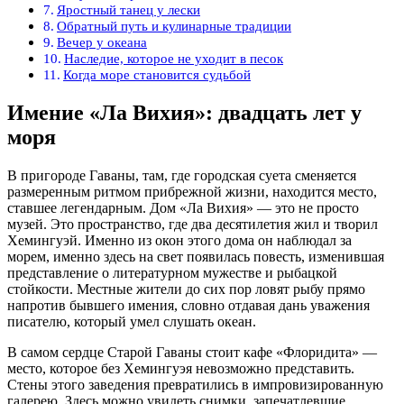
Яростный танец у лески
Обратный путь и кулинарные традиции
Вечер у океана
Наследие, которое не уходит в песок
Когда море становится судьбой
Имение «Ла Вихия»: двадцать лет у
моря
В пригороде Гаваны, там, где городская суета сменяется
размеренным ритмом прибрежной жизни, находится место,
ставшее легендарным. Дом «Ла Вихия» — это не просто
музей. Это пространство, где два десятилетия жил и творил
Хемингуэй. Именно из окон этого дома он наблюдал за
морем, именно здесь на свет появилась повесть, изменившая
представление о литературном мужестве и рыбацкой
стойкости. Местные жители до сих пор ловят рыбу прямо
напротив бывшего имения, словно отдавая дань уважения
писателю, который умел слушать океан.
В самом сердце Старой Гаваны стоит кафе «Флоридита» —
место, которое без Хемингуэя невозможно представить.
Стены этого заведения превратились в импровизированную
галерею. Здесь можно увидеть снимки, запечатлевшие