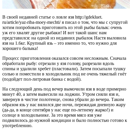
В своей недавней статье о ловле язя http://gdekluet.
ru/article/yaz-riba-moey-mechti/ я писал о том, что мы с супругой
хотим попробовать приготовить из этой рыбы балык: очень
уж его хвалят другие рыбаки! И вот такой шанс нам
представился: на одной из недавних рыбалок Настя выловила
язя на 1.6кг. Крупный язь – это именно то, что нужно для
хорошего балыка!
Процесс приготовления оказался совсем несложным. Сначала
обработали рыбу: отрезали у язя голову, разрезали вдоль
спины и удалили хребет (пластовали). Затем посыпали тушку
солью и поместили в холодильник под не очень тяжелый гнёт
(подойдет пол-литровая банка с водой).
На следующий день под вечер вымочили язя в воде примерно
минут 40, а затем вывесили на лоджии. Утром сняли язя и,
завернув в чистое полотенце, снова убрали до вечера. Таким
образом язь у нас вялился две ночи, пережидая дневную жару
(да-да, в конце сентября у нас еще по-летнему жарко!) и
солнце в холодильнике. За это время мясо язя уже
подвялилось до нужной кондиции и было полностью готово к
употреблению.