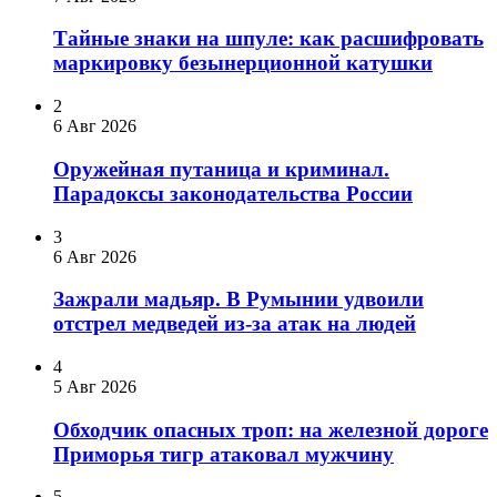
Тайные знаки на шпуле: как расшифровать
маркировку безынерционной катушки
2
6 Авг 2026
Оружейная путаница и криминал.
Парадоксы законодательства России
3
6 Авг 2026
Зажрали мадьяр. В Румынии удвоили
отстрел медведей из-за атак на людей
4
5 Авг 2026
Обходчик опасных троп: на железной дороге
Приморья тигр атаковал мужчину
5