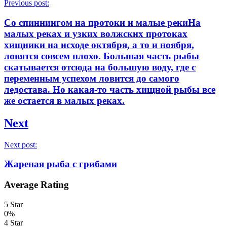
Previous post:
Со спиннингом на протоки и малые рекиНа
малых реках и узких волжских протоках
хищники на исходе октября, а то и ноября,
ловятся совсем плохо. Большая часть рыбы
скатывается отсюда на большую воду, где с
переменным успехом ловится до самого
ледостава. Но какая-то часть хищной рыбы все
же остается в малых реках.
Next
Next post:
Жареная рыба с грибами
Average Rating
5 Star
0%
4 Star