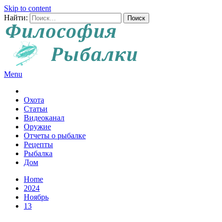
Skip to content
Найти:
Menu
Все о рыбалке и охоте
Охота
Статьи
Видеоканал
Оружие
Отчеты о рыбалке
Рецепты
Рыбалка
Дом
Home
2024
Ноябрь
13