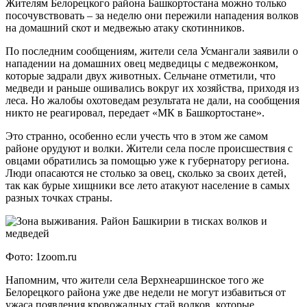
Жителям Белорецкого района Башкортостана можно только
посочувствовать – за неделю они пережили нападения волков
на домашний скот и медвежью атаку скотинников.
По последним сообщениям, жители села Усмангали заявили о
нападении на домашних овец медведицы с медвежонком,
которые задрали двух животных. Сельчане отметили, что
медведи и раньше ошивались вокруг их хозяйства, приходя из
леса. Но жалобы охотоведам результата не дали, на сообщения
никто не реагировал, передает «МК в Башкортостане».
Это странно, особенно если учесть что в этом же самом
районе орудуют и волки. Жители села после происшествия с
овцами обратились за помощью уже к губернатору региона.
Люди опасаются не столько за овец, сколько за своих детей,
так как бурые хищники все лето атакуют население в самых
разных точках страны.
Фото: 1zoom.ru
Напомним, что жители села Верхнеаршинское того же
Белорецкого района уже две недели не могут избавиться от
ужаса появления кровожадных стай волков, которые