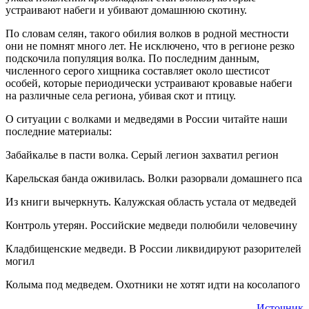
устраивают набеги и убивают домашнюю скотину.
По словам селян, такого обилия волков в родной местности
они не помнят много лет. Не исключено, что в регионе резко
подскочила популяция волка. По последним данным,
численного серого хищника составляет около шестисот
особей, которые периодически устраивают кровавые набеги
на различные села региона, убивая скот и птицу.
О ситуации с волками и медведями в России читайте наши
последние материалы:
Забайкалье в пасти волка. Серый легион захватил регион
Карельская банда оживилась. Волки разорвали домашнего пса
Из книги вычеркнуть. Калужская область устала от медведей
Контроль утерян. Российские медведи полюбили человечину
Кладбищенские медведи. В России ликвидируют разорителей
могил
Колыма под медведем. Охотники не хотят идти на косолапого
Источник