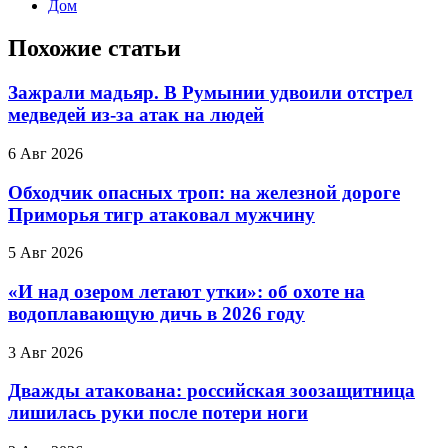
Дом
Похожие статьи
Зажрали мадьяр. В Румынии удвоили отстрел
медведей из-за атак на людей
6 Авг 2026
Обходчик опасных троп: на железной дороге
Приморья тигр атаковал мужчину
5 Авг 2026
«И над озером летают утки»: об охоте на
водоплавающую дичь в 2026 году
3 Авг 2026
Дважды атакована: российская зоозащитница
лишилась руки после потери ноги