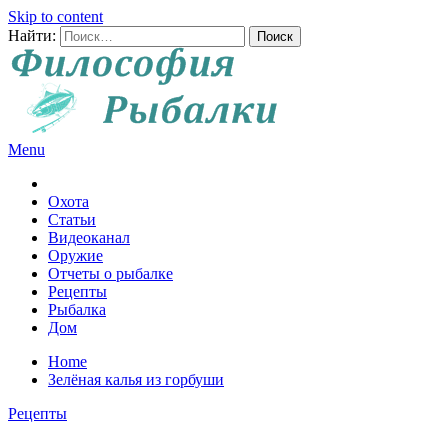
Skip to content
Найти:
Menu
Все о рыбалке и охоте
Охота
Статьи
Видеоканал
Оружие
Отчеты о рыбалке
Рецепты
Рыбалка
Дом
Home
Зелёная калья из горбуши
Рецепты