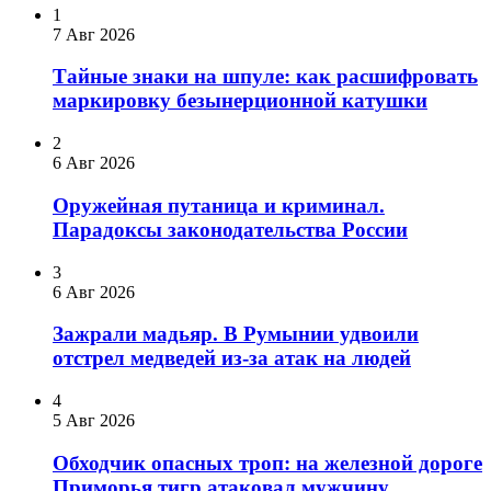
1
7 Авг 2026
Тайные знаки на шпуле: как расшифровать
маркировку безынерционной катушки
2
6 Авг 2026
Оружейная путаница и криминал.
Парадоксы законодательства России
3
6 Авг 2026
Зажрали мадьяр. В Румынии удвоили
отстрел медведей из-за атак на людей
4
5 Авг 2026
Обходчик опасных троп: на железной дороге
Приморья тигр атаковал мужчину