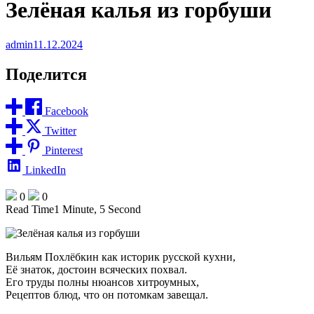
Зелёная калья из горбуши
admin
11.12.2024
Поделится
Facebook
Twitter
Pinterest
LinkedIn
0
0
Read Time
1 Minute, 5 Second
Вильям Похлёбкин как историк русской кухни,
Её знаток, достоин всяческих похвал.
Его труды полны нюансов хитроумных,
Рецептов блюд, что он потомкам завещал.