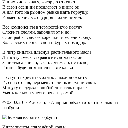
И в их числе калья, которую откушать
В сезон осенний предлагает в книге он.
А для того на рыбном рынке взять горбушу,
И вместо кислых огурцов – один лимон.
Все компоненты в термостойкую посуду
Сложить слоями, заполняя от и до:
Слой рыбы, следом корешки, и зелень всюду,
Болгарских перцев слой и бурых помидор.
В литр кипятка плеснув растительного масла,
Лить эту смесь, стараясь не сломать слои.
За полчаса в печи, где пламя жгло, не гасло,
Готовы будет компоненты все кальи.
Наступит время посолить, лимон добавить,
И, сняв с огня, перемешать лишь верхний слой.
Минуту выдержав, любой читатель вправе
Умять калью и унести рецепт домой…
© 03.02.2017 Александр АндриановКак готовить калью из
горбуши
Ингредиенты для зелёной кальи.