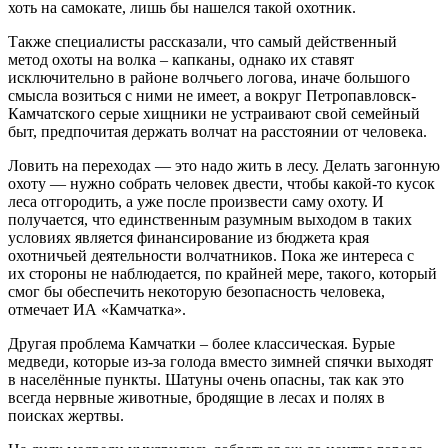
хоть на самокате, лишь бы нашелся такой охотник.
Также специалисты рассказали, что самый действенный
метод охоты на волка – капканы, однако их ставят
исключительно в районе волчьего логова, иначе большого
смысла возиться с ними не имеет, а вокруг Петропавловск-
Камчатского серые хищники не устраивают свой семейный
быт, предпочитая держать волчат на расстоянии от человека.
Ловить на переходах — это надо жить в лесу. Делать загонную
охоту — нужно собрать человек двести, чтобы какой-то кусок
леса отгородить, а уже после произвести саму охоту. И
получается, что единственным разумным выходом в таких
условиях является финансирование из бюджета края
охотничьей деятельности волчатников. Пока же интереса с
их стороны не наблюдается, по крайней мере, такого, который
смог бы обеспечить некоторую безопасность человека,
отмечает ИА «Камчатка».
Другая проблема Камчатки – более классическая. Бурые
медведи, которые из-за голода вместо зимней спячки выходят
в населённые пункты. Шатуны очень опасны, так как это
всегда нервные животные, бродящие в лесах и полях в
поисках жертвы.