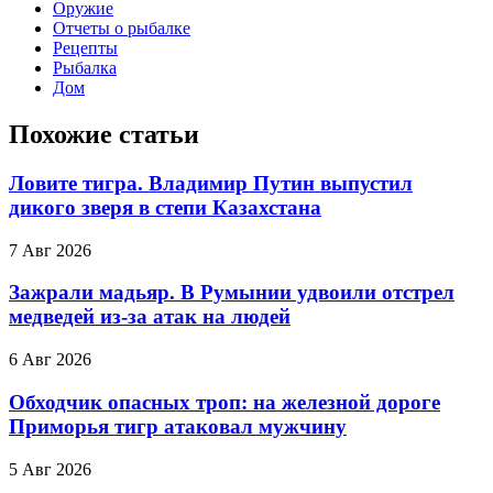
Оружие
Отчеты о рыбалке
Рецепты
Рыбалка
Дом
Похожие статьи
Ловите тигра. Владимир Путин выпустил
дикого зверя в степи Казахстана
7 Авг 2026
Зажрали мадьяр. В Румынии удвоили отстрел
медведей из-за атак на людей
6 Авг 2026
Обходчик опасных троп: на железной дороге
Приморья тигр атаковал мужчину
5 Авг 2026