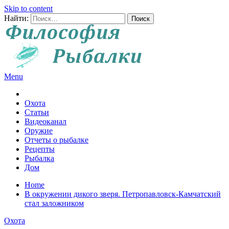
Skip to content
Найти:
Menu
Все о рыбалке и охоте
Охота
Статьи
Видеоканал
Оружие
Отчеты о рыбалке
Рецепты
Рыбалка
Дом
Home
В окружении дикого зверя. Петропавловск-Камчатский
стал заложником
Охота