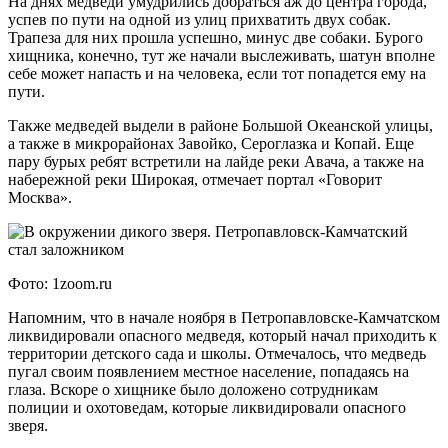
На днях медведи умудрились добраться аж до центра города,
успев по пути на одной из улиц прихватить двух собак.
Трапеза для них прошла успешно, минус две собаки. Бурого
хищника, конечно, тут же начали выслеживать, шатун вполне
себе может напасть и на человека, если тот попадется ему на
пути.
Также медведей выдели в районе Большой Океанской улицы,
а также в микрорайонах Завойко, Сероглазка и Копай. Еще
пару бурых ребят встретили на лайде реки Авача, а также на
набережной реки Широкая, отмечает портал «Говорит
Москва».
Фото: 1zoom.ru
Напомним, что в начале ноября в Петропавловске-Камчатском
ликвидировали опасного медведя, который начал приходить к
территории детского сада и школы. Отмечалось, что медведь
пугал своим появлением местное население, попадаясь на
глаза. Вскоре о хищнике было доложено сотрудникам
полиции и охотоведам, которые ликвидировали опасного
зверя.