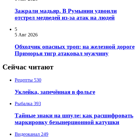
Зажрали мадьяр. В Румынии удвоили
отстрел медведей из-за атак на людей
5
5 Авг 2026
Обходчик опасных троп: на железной дороге
Приморья тигр атаковал мужчину
Сейчас читают
Рецепты
530
Уклейка, запечённая в фольге
Рыбалка
393
Тайные знаки на шпуле: как расшифровать
маркировку безынерционной катушки
Видеоканал
249