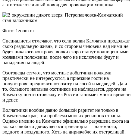
а это тоже отличный повод для провокации хищника.
Фото: 1zoom.ru
Специалисты отмечают, что если волки Камчатки продолжат
свою раздольную жизнь, и со стороны человека над ними не
будет никакого контроля, волки скоро станут полноценными
хозяевами положения, после чего не исключены будут и
нападения на людей.
Охотоведы сетуют, что местные добытчики волками
практически не интересуются, а приезжие гости на
полуострове предпочитают охоту на лосей и медведей. Да и
то, большого наплыва охотников не наблюдается, дорога на
Камчатку почти отовсюду из России занимает много времени
и денег.
Волчатники вообще давно большой раритет не только в
Камчатском крае, эта проблема многих регионов страны.
Однако именно на Камчатке официально разрешена охота на
волка с любого движущегося транспорта — наземного,
водного и воздушного. Хоть на дирижабле их отстреливай,