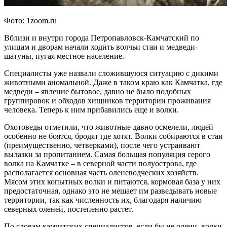
Фото: 1zoom.ru
Вблизи и внутри города Петропавловск-Камчатский по
улицам и дворам начали ходить волчьи стаи и медведи-
шатуны, пугая местное население.
Специалисты уже назвали сложившуюся ситуацию с дикими
животными аномальной. Даже в таком краю как Камчатка, где
медведи – явление бытовое, давно не было подобных
группировок и обходов хищников территории проживания
человека. Теперь к ним прибавились еще и волки.
Охотоведы отметили, что животные давно осмелели, людей
особенно не боятся, бродят где хотят. Волки собираются в стаи
(преимущественно, четверками), после чего устраивают
вылазки за пропитанием. Самая большая популяция серого
волка на Камчатке – в северной части полуострова, где
располагается основная часть оленеводческих хозяйств.
Мясом этих копытных волки и питаются, кормовая база у них
предостаточная, однако это не мешает им разведывать новые
территории, так как численность их, благодаря наличию
северных оленей, постепенно растет.
По словам камчатских специалистов, если бы не олени, волки