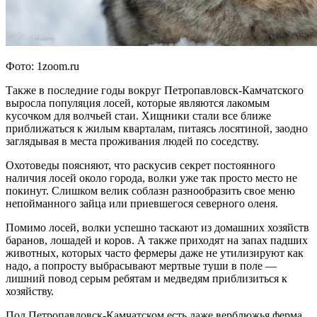
Фото: 1zoom.ru
Также в последние годы вокруг Петропавловск-Камчатского
выросла популяция лосей, которые являются лакомым
кусочком для волчьей стаи. Хищники стали все ближе
приближаться к жилым кварталам, питаясь лосятиной, заодно
заглядывая в места проживания людей по соседству.
Охотоведы поясняют, что раскусив секрет постоянного
наличия лосей около города, волки уже так просто место не
покинут. Слишком велик соблазн разнообразить свое меню
непойманного зайца или приевшегося северного оленя.
Помимо лосей, волки успешно таскают из домашних хозяйств
баранов, лошадей и коров. А также приходят на запах падших
животных, которых часто фермеры даже не утилизируют как
надо, а попросту выбрасывают мертвые туши в поле —
лишний повод серым ребятам и медведям приблизиться к
хозяйству.
Под Петропавловск-Камчатском есть даже верблюжья ферма,