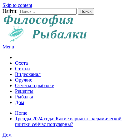
Skip to content
Найти:
Menu
Все о рыбалке и охоте
Охота
Статьи
Видеоканал
Оружие
Отчеты о рыбалке
Рецепты
Рыбалка
Дом
Home
Тренды 2024 года: Какие варианты керамической
плитки сейчас популярны?
Дом