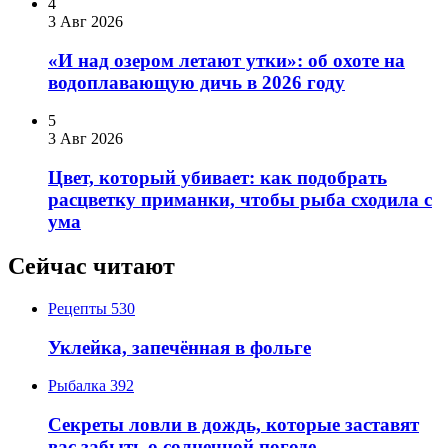
4
3 Авг 2026
«И над озером летают утки»: об охоте на
водоплавающую дичь в 2026 году
5
3 Авг 2026
Цвет, который убивает: как подобрать
расцветку приманки, чтобы рыба сходила с
ума
Сейчас читают
Рецепты
530
Уклейка, запечённая в фольге
Рыбалка
392
Секреты ловли в дождь, которые заставят
вас забыть о солнечной погоде