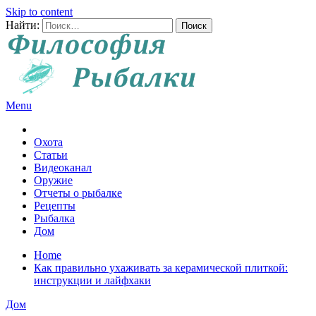
Skip to content
Найти:
Menu
Все о рыбалке и охоте
Охота
Статьи
Видеоканал
Оружие
Отчеты о рыбалке
Рецепты
Рыбалка
Дом
Home
Как правильно ухаживать за керамической плиткой:
инструкции и лайфхаки
Дом