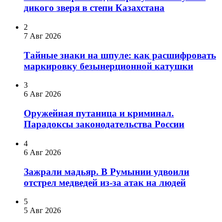
дикого зверя в степи Казахстана
2
7 Авг 2026
Тайные знаки на шпуле: как расшифровать
маркировку безынерционной катушки
3
6 Авг 2026
Оружейная путаница и криминал.
Парадоксы законодательства России
4
6 Авг 2026
Зажрали мадьяр. В Румынии удвоили
отстрел медведей из-за атак на людей
5
5 Авг 2026