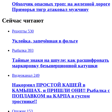
Обходчик опасных троп: на железной дороге
Приморья тигр атаковал мужчину
Сейчас читают
Рецепты
530
Уклейка, запечённая в фольге
Рыбалка
393
Тайные знаки на шпуле: как расшифровать
маркировку безынерционной катушки
Видеоканал
249
Накормил ПРОСТОЙ КАШЕЙ в
КАМЫШАХ, и ПРИШЛИ ОНИ!! Рыбалка с
ПОПЛАВКОМ на КАРПА в густом
тростнике!!
Оружие
153