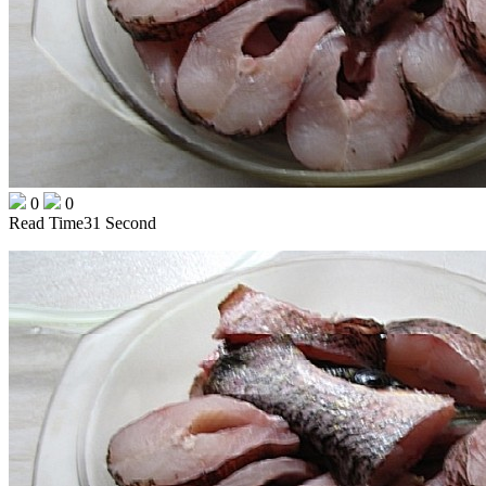
0
0
Read Time
31 Second