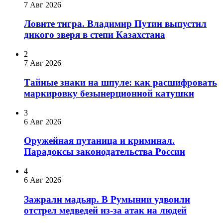
7 Авг 2026
Ловите тигра. Владимир Путин выпустил
дикого зверя в степи Казахстана
2
7 Авг 2026
Тайные знаки на шпуле: как расшифровать
маркировку безынерционной катушки
3
6 Авг 2026
Оружейная путаница и криминал.
Парадоксы законодательства России
4
6 Авг 2026
Зажрали мадьяр. В Румынии удвоили
отстрел медведей из-за атак на людей