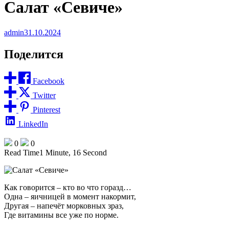
Салат «Севиче»
admin
31.10.2024
Поделится
Facebook
Twitter
Pinterest
LinkedIn
0
0
Read Time
1 Minute, 16 Second
Как говорится – кто во что горазд…
Одна – яичницей в момент накормит,
Другая – напечёт морковных зраз,
Где витамины все уже по норме.