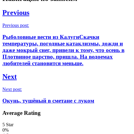
Previous
Previous post:
Рыболовные вести из КалугиСкачки
температуры, погодные катаклизмы, дожди и
даже мокрый снег, привели к тому, что осень в
Плотвиное царство, пришла. На водоемах
любителей становится меньше.
Next
Next post:
Окунь, тушёный в сметане с луком
Average Rating
5 Star
0%