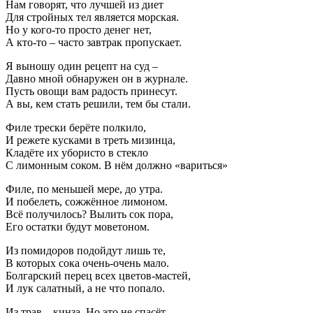
Нам говорят, что лучшей из диет
Для стройных тел является морская.
Но у кого-то просто денег нет,
А кто-то – часто завтрак пропускает.
Я выношу один рецепт на суд –
Давно мной обнаружен он в журнале.
Пусть овощи вам радость принесут.
А вы, кем стать решили, тем бы стали.
Филе трески берёте полкило,
И режете кусками в треть мизинца,
Кладёте их убористо в стекло
С лимонным соком. В нём должно «вариться»
Филе, по меньшей мере, до утра.
И побелеть, сожжённое лимоном.
Всё получилось? Вылить сок пора,
Его остатки будут моветоном.
Из помидоров подойдут лишь те,
В которых сока очень-очень мало.
Болгарский перец всех цветов-мастей,
И лук салатный, а не что попало.
Из трав – кинза. Но это не спасёт –