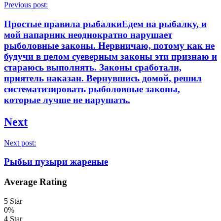
Previous post:
Простые правила рыбалкиЕдем на рыбалку, и
мой напарник неоднократно нарушает
рыболовные законы. Нервничаю, потому как не
будучи в целом суеверным законы эти признаю и
стараюсь выполнять. Законы сработали,
приятель наказан. Вернувшись домой, решил
систематизировать рыболовные законы,
которые лучше не нарушать.
Next
Next post:
Рыбьи пузыри жареные
Average Rating
5 Star
0%
4 Star