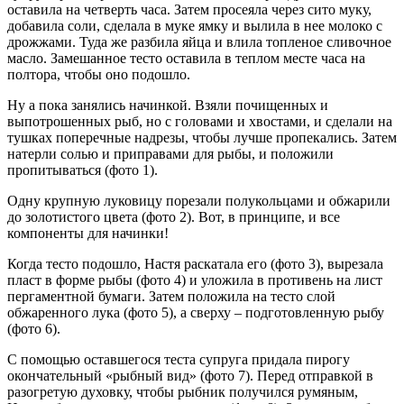
оставила на четверть часа. Затем просеяла через сито муку,
добавила соли, сделала в муке ямку и вылила в нее молоко с
дрожжами. Туда же разбила яйца и влила топленое сливочное
масло. Замешанное тесто оставила в теплом месте часа на
полтора, чтобы оно подошло.
Ну а пока занялись начинкой. Взяли почищенных и
выпотрошенных рыб, но с головами и хвостами, и сделали на
тушках поперечные надрезы, чтобы лучше пропекались. Затем
натерли солью и приправами для рыбы, и положили
пропитываться (фото 1).
Одну крупную луковицу порезали полукольцами и обжарили
до золотистого цвета (фото 2). Вот, в принципе, и все
компоненты для начинки!
Когда тесто подошло, Настя раскатала его (фото 3), вырезала
пласт в форме рыбы (фото 4) и уложила в противень на лист
пергаментной бумаги. Затем положила на тесто слой
обжаренного лука (фото 5), а сверху – подготовленную рыбу
(фото 6).
С помощью оставшегося теста супруга придала пирогу
окончательный «рыбный вид» (фото 7). Перед отправкой в
разогретую духовку, чтобы рыбник получился румяным,