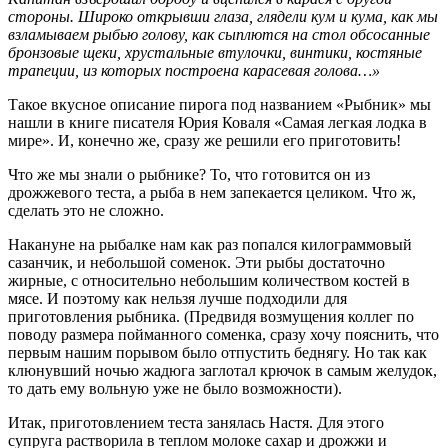
стороны. Широко открывши глаза, глядели кум и кума, как мы
взламываем рыбью голову, как сыплются на стол обсосанные
бронзовые щеки, хрустальные втулочки, винтики, костяные
трапеции, из которых построена карасевая голова…»
Такое вкусное описание пирога под названием «Рыбник» мы
нашли в книге писателя Юрия Коваля «Самая легкая лодка в
мире». И, конечно же, сразу же решили его приготовить!
Что же мы знали о рыбнике? То, что готовится он из
дрожжевого теста, а рыба в нем запекается целиком. Что ж,
сделать это не сложно.
Накануне на рыбалке нам как раз попался килограммовый
сазанчик, и небольшой соменок. Эти рыбы достаточно
жирные, с относительно небольшим количеством костей в
мясе. И поэтому как нельзя лучше подходили для
приготовления рыбника. (Предвидя возмущения коллег по
поводу размера пойманного соменка, сразу хочу пояснить, что
первым нашим порывом было отпустить беднягу. Но так как
клюнувший ночью жадюга заглотал крючок в самым желудок,
то дать ему вольную уже не было возможности).
Итак, приготовлением теста занялась Настя. Для этого
супруга растворила в теплом молоке сахар и дрожжи и