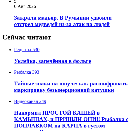
5
6 Авг 2026
Зажрали мадьяр. В Румынии удвоили
отстрел медведей из-за атак на людей
Сейчас читают
Рецепты
530
Уклейка, запечённая в фольге
Рыбалка
393
Тайные знаки на шпуле: как расшифровать
маркировку безынерционной катушки
Видеоканал
249
Накормил ПРОСТОЙ КАШЕЙ в
КАМЫШАХ, и ПРИШЛИ ОНИ!! Рыбалка с
ПОПЛАВКОМ на КАРПА в густом