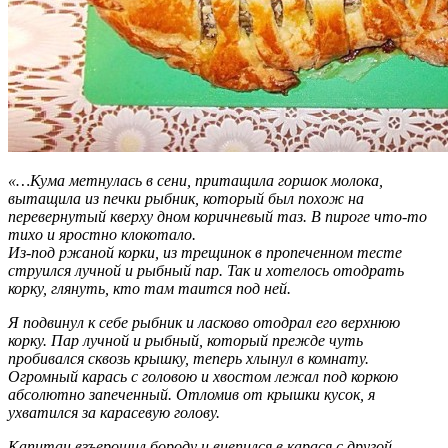
«…Кума метнулась в сени, притащила горшок молока,
вытащила из печки рыбник, который был похож на
перевернутый кверху дном коричневый таз. В пироге что-то
тихо и яростно клокотало.
Из-под ржаной корки, из трещинок в пропеченном тесте
струился лучной и рыбный пар. Так и хотелось отодрать
корку, глянуть, кто там таится под ней.
Я подвинул к себе рыбник и ласково отодрал его верхнюю
корку. Пар лучной и рыбный, который прежде чуть
пробивался сквозь крышку, теперь хлынул в комнату.
Огромный карась с головою и хвостом лежал под коркою
абсолютно запеченный. Отломив от крышки кусок, я
ухватился за карасевую голову.
Капитан взъерошил бороду и вцепился в карася с другой