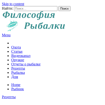
Skip to content
Найти:
Menu
Все о рыбалке и охоте
Охота
Статьи
Видеоканал
Оружие
Отчеты о рыбалке
Рецепты
Рыбалка
Дом
Home
Рыбник
Рецепты