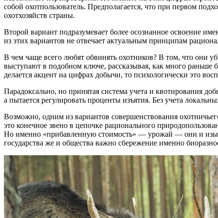
собой охотпользователь. Предполагается, что при первом подх
охотхозяйств страны.
Второй вариант подразумевает более осознанное освоение имею
из этих вариантов не отвечает актуальным принципам рациона
В чем чаще всего любят обвинять охотников? В том, что они у
выступают в подобном ключе, рассказывая, как много раньше б
делается акцент на цифрах добычи, то психологически это во
Парадоксально, но принятая система учета и квотирования доб
а пытается регулировать проценты изъятия. Без учета локальны
Возможно, одним из вариантов совершенствования охотничьего
это конечное звено в цепочке рационального природопользован
Но именно «прибавленную стоимость» — урожай — они и изым
государства же и общества важно сбережение именно биоразно