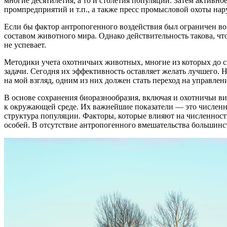
многие десятилетия, а то и столетия популяции. Затем активн
промпредприятий и т.п., а также пресс промысловой охоты на
Если бы фактор антропогенного воздействия был ограничен во 
составом животного мира. Однако действительность такова, что
не успевает.
Методики учета охотничьих животных, многие из которых до си
задачи. Сегодня их эффективность оставляет желать лучшего.
на мой взгляд, одним из них должен стать переход на управле
В основе сохранения биоразнообразия, включая и охотничьи в
к окружающей среде. Их важнейшие показатели — это численнос
структура популяции. Факторы, которые влияют на численност
особей. В отсутствие антропогенного вмешательства большин