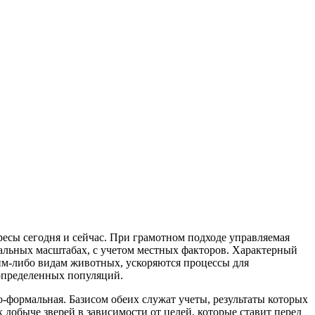
ресы сегодня и сейчас. При грамотном подходе управляемая
альных масштабах, с учетом местных факторов. Характерный
ким-либо видам животных, ускоряются процессы для
определенных популяций.
-формальная. Базисом обеих служат учеты, результаты которых
добыче зверей в зависимости от целей, которые ставит перед