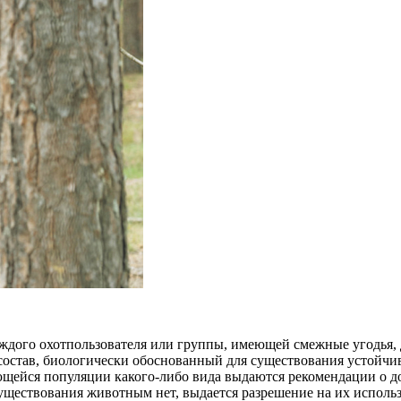
 каждого охотпользователя или группы, имеющей смежные угодья
остав, биологически обоснованный для существования устойчив
щейся популяции какого-либо вида выдаются рекомендации о до
существования животным нет, выдается разрешение на их исполь