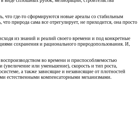
я в виде сплошных рубок, мелиорации, строительства
ь, что где-то сформируются новые ареалы со стабильным
 что природа сама все отрегулирует, не приходится, она просто
сходя из знаний и реалий своего времени и под конкретные
циями сохранения и рационального природопользования. И,
м воспроизводством во времени и приспособляемостью
 (увеличение или уменьшение), скорость и тип роста,
системе, а также зависящие и независящие от плотностей
ными естественными компенсаторными механизмами.