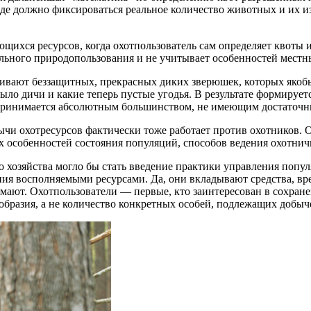
оде должно фиксироваться реальное количество животных и их из
щихся ресурсов, когда охотпользователь сам определяет квоты 
льного природопользования и не учитывает особенностей местн
бивают беззащитных, прекрасных диких зверюшек, которых якобы 
ыло дичи и какие теперь пустые угодья. В результате формируе
спринимается абсолютным большинством, не имеющим достаточны
ычи охотресурсов фактически тоже работает против охотников. О
х особенностей состояния популяций, способов ведения охотничь
 хозяйства могло бы стать введение практики управления попу
ия восполняемыми ресурсами. Да, они вкладывают средства, вре
ают. Охотпользователи — первые, кто заинтересован в сохран
образия, а не количество конкретных особей, подлежащих добыч