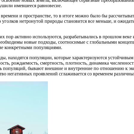
ое освоение новых земель, включающее серьезные преобразовани
рушили имевшееся равновесие.
времени и пространстве, то в итоге можно было бы рассчитыват
 уголков нетронутой природы становится все меньше, и ожидать,
х пор активно используются, разрабатывались в прошлом веке и
 Необходимы новые подходы, соотносимые с глобальными концеп
ние конкретными популяциями.
иды, находятся популяции, которые характеризуются устойчивы
ть, рождаемость, смертность, плотность, динамика численности
ь популяций, бывают внешние и внутренние по отношению к эко
ство негативных проявлений сглаживается со временем различ