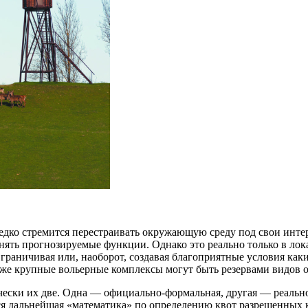
редко стремится перестраивать окружающую среду под свои инте
ять прогнозируемые функции. Однако это реально только в лок
граничивая или, наоборот, создавая благоприятные условия ка
же крупные вольерные комплексы могут быть резервами видов 
чески их две. Одна — официально-формальная, другая — реально
я дальнейшая «математика» по определению квот разрешенных к 