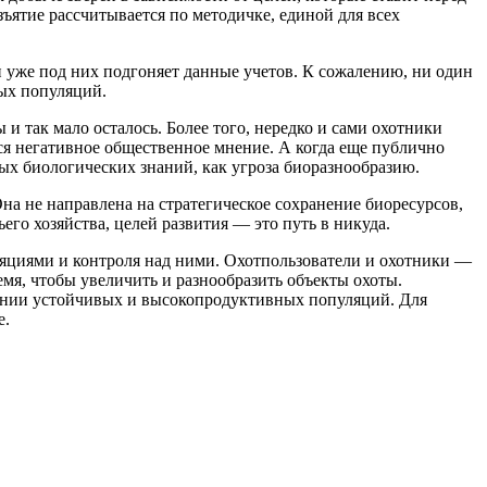
ъятие рассчитывается по методичке, единой для всех
и уже под них подгоняет данные учетов. К сожалению, ни один
ых популяций.
и так мало осталось. Более того, нередко и сами охотники
тся негативное общественное мнение. А когда еще публично
х биологических знаний, как угроза биоразнообразию.
на не направлена на стратегическое сохранение биоресурсов,
его хозяйства, целей развития — это путь в никуда.
ляциями и контроля над ними. Охотпользователи и охотники —
мя, чтобы увеличить и разнообразить объекты охоты.
ении устойчивых и высокопродуктивных популяций. Для
е.