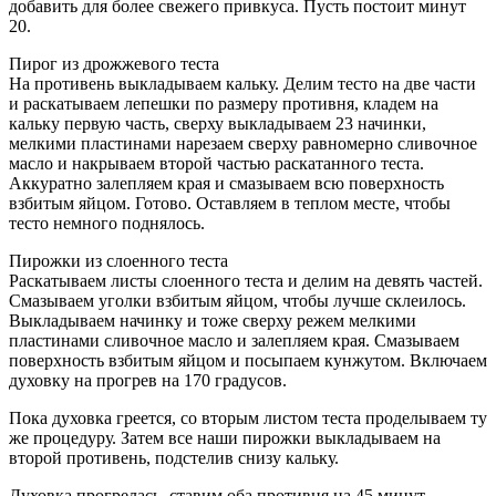
добавить для более свежего привкуса. Пусть постоит минут
20.
Пирог из дрожжевого теста
На противень выкладываем кальку. Делим тесто на две части
и раскатываем лепешки по размеру противня, кладем на
кальку первую часть, сверху выкладываем 23 начинки,
мелкими пластинами нарезаем сверху равномерно сливочное
масло и накрываем второй частью раскатанного теста.
Аккуратно залепляем края и смазываем всю поверхность
взбитым яйцом. Готово. Оставляем в теплом месте, чтобы
тесто немного поднялось.
Пирожки из слоенного теста
Раскатываем листы слоенного теста и делим на девять частей.
Смазываем уголки взбитым яйцом, чтобы лучше склеилось.
Выкладываем начинку и тоже сверху режем мелкими
пластинами сливочное масло и залепляем края. Смазываем
поверхность взбитым яйцом и посыпаем кунжутом. Включаем
духовку на прогрев на 170 градусов.
Пока духовка греется, со вторым листом теста проделываем ту
же процедуру. Затем все наши пирожки выкладываем на
второй противень, подстелив снизу кальку.
Духовка прогрелась, ставим оба противня на 45 минут.