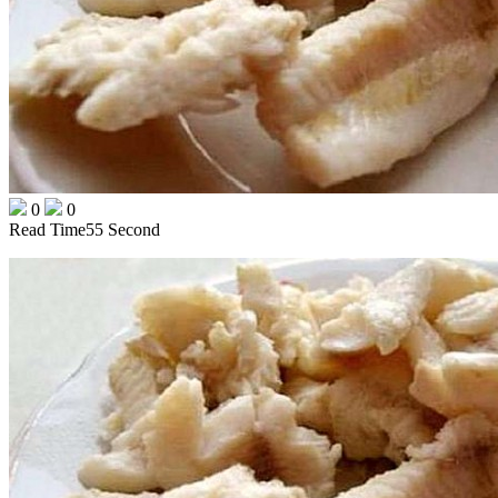
0
0
Read Time
55 Second