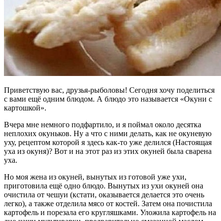
Приветствую вас, друзья-рыболовы! Сегодня хочу поделиться
с вами ещё одним блюдом. А блюдо это называется «Окуни с
картошкой».
Вчера мне немного подфартило, и я поймал около десятка
неплохих окуньков. Ну а что с ними делать, как не окуневую
уху, рецептом которой я здесь как-то уже делился (Настоящая
уха из окуня)? Вот и на этот раз из этих окуней была сварена
уха.
Но моя жена из окуней, вынутых из готовой уже ухи,
приготовила ещё одно блюдо. Вынутых из ухи окуней она
очистила от чешуи (кстати, оказывается делается это очень
легко), а также отделила мясо от костей. Затем она почистила
картофель и порезала его кругляшками. Уложила картофель на