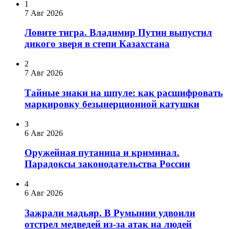
1
7 Авг 2026
Ловите тигра. Владимир Путин выпустил
дикого зверя в степи Казахстана
2
7 Авг 2026
Тайные знаки на шпуле: как расшифровать
маркировку безынерционной катушки
3
6 Авг 2026
Оружейная путаница и криминал.
Парадоксы законодательства России
4
6 Авг 2026
Зажрали мадьяр. В Румынии удвоили
отстрел медведей из-за атак на людей