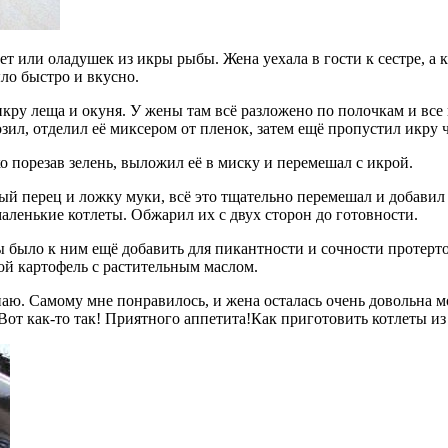
т или оладушек из икры рыбы. Жена уехала в гости к сестре, а ку
ыло быстро и вкусно.
 леща и окуня. У жены там всё разложено по полочкам и все па
зил, отделил её миксером от пленок, затем ещё пропустил икру ч
о порезав зелень, выложил её в миску и перемешал с икрой.
тый перец и ложку муки, всё это тщательно перемешал и добави
аленькие котлеты. Обжарил их с двух сторон до готовности.
 было к ним ещё добавить для пикантности и сочности протерто
ой картофель с растительным маслом.
наю. Самому мне понравилось, и жена осталась очень довольна м
 Вот как-то так! Приятного аппетита!Как приготовить котлеты и