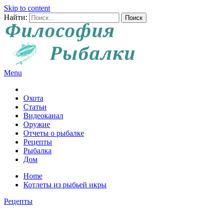
Skip to content
Найти:
Menu
Все о рыбалке и охоте
Охота
Статьи
Видеоканал
Оружие
Отчеты о рыбалке
Рецепты
Рыбалка
Дом
Home
Котлеты из рыбьей икры
Рецепты