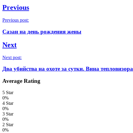
Previous
Previous post:
Сазан на день рождения жены
Next
Next post:
Два убийства на охоте за сутки. Вина тепловизор
Average Rating
5 Star
0%
4 Star
0%
3 Star
0%
2 Star
0%