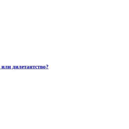
а или дилетантство?