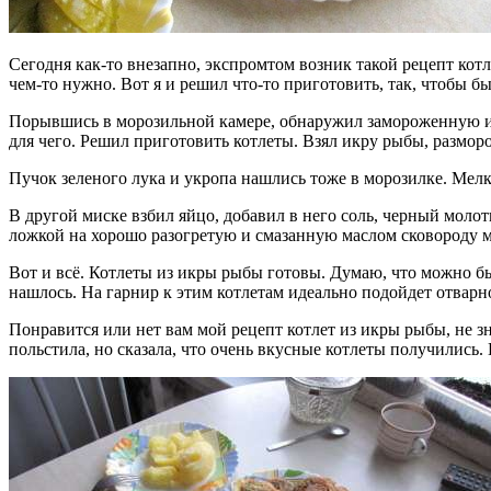
Сегодня как-то внезапно, экспромтом возник такой рецепт котле
чем-то нужно. Вот я и решил что-то приготовить, так, чтобы б
Порывшись в морозильной камере, обнаружил замороженную икру
для чего. Решил приготовить котлеты. Взял икру рыбы, разморо
Пучок зеленого лука и укропа нашлись тоже в морозилке. Мелк
В другой миске взбил яйцо, добавил в него соль, черный моло
ложкой на хорошо разогретую и смазанную маслом сковороду м
Вот и всё. Котлеты из икры рыбы готовы. Думаю, что можно бы
нашлось. На гарнир к этим котлетам идеально подойдет отварн
Понравится или нет вам мой рецепт котлет из икры рыбы, не з
польстила, но сказала, что очень вкусные котлеты получились.