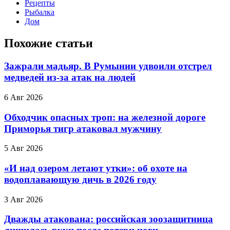
Рецепты
Рыбалка
Дом
Похожие статьи
Зажрали мадьяр. В Румынии удвоили отстрел
медведей из-за атак на людей
6 Авг 2026
Обходчик опасных троп: на железной дороге
Приморья тигр атаковал мужчину
5 Авг 2026
«И над озером летают утки»: об охоте на
водоплавающую дичь в 2026 году
3 Авг 2026
Дважды атакована: российская зоозащитница