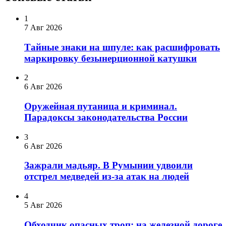
1
7 Авг 2026
Тайные знаки на шпуле: как расшифровать
маркировку безынерционной катушки
2
6 Авг 2026
Оружейная путаница и криминал.
Парадоксы законодательства России
3
6 Авг 2026
Зажрали мадьяр. В Румынии удвоили
отстрел медведей из-за атак на людей
4
5 Авг 2026
Обходчик опасных троп: на железной дороге