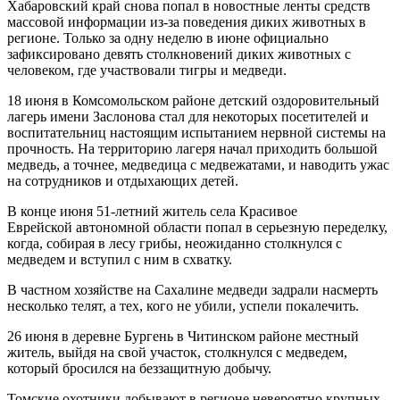
Хабаровский край снова попал в новостные ленты средств
массовой информации из-за поведения диких животных в
регионе. Только за одну неделю в июне официально
зафиксировано девять столкновений диких животных с
человеком, где участвовали тигры и медведи.
18 июня в Комсомольском районе детский оздоровительный
лагерь имени Заслонова стал для некоторых посетителей и
воспитательниц настоящим испытанием нервной системы на
прочность. На территорию лагеря начал приходить большой
медведь, а точнее, медведица с медвежатами, и наводить ужас
на сотрудников и отдыхающих детей.
В конце июня 51-летний житель села Красивое
Еврейской автономной области попал в серьезную переделку,
когда, собирая в лесу грибы, неожиданно столкнулся с
медведем и вступил с ним в схватку.
В частном хозяйстве на Сахалине медведи задрали насмерть
несколько телят, а тех, кого не убили, успели покалечить.
26 июня в деревне Бургень в Читинском районе местный
житель, выйдя на свой участок, столкнулся с медведем,
который бросился на беззащитную добычу.
Томские охотники добывают в регионе невероятно крупных