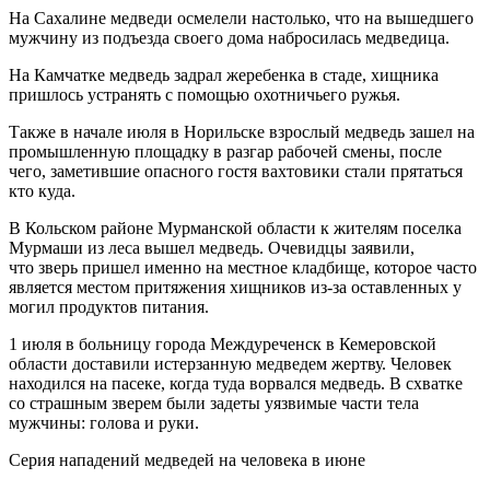
На Сахалине медведи осмелели настолько, что на вышедшего
мужчину из подъезда своего дома набросилась медведица.
На Камчатке медведь задрал жеребенка в стаде, хищника
пришлось устранять с помощью охотничьего ружья.
Также в начале июля в Норильске взрослый медведь зашел на
промышленную площадку в разгар рабочей смены, после
чего, заметившие опасного гостя вахтовики стали прятаться
кто куда.
В Кольском районе Мурманской области к жителям поселка
Мурмаши из леса вышел медведь. Очевидцы заявили,
что зверь пришел именно на местное кладбище, которое часто
является местом притяжения хищников из-за оставленных у
могил продуктов питания.
1 июля в больницу города Междуреченск в Кемеровской
области доставили истерзанную медведем жертву. Человек
находился на пасеке, когда туда ворвался медведь. В схватке
со страшным зверем были задеты уязвимые части тела
мужчины: голова и руки.
Серия нападений медведей на человека в июне