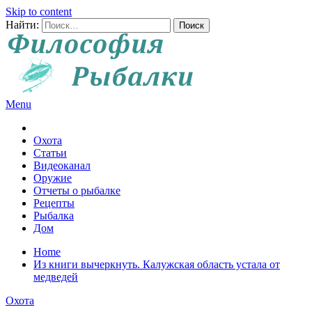
Skip to content
Найти:
Menu
Все о рыбалке и охоте
Охота
Статьи
Видеоканал
Оружие
Отчеты о рыбалке
Рецепты
Рыбалка
Дом
Home
Из книги вычеркнуть. Калужская область устала от
медведей
Охота