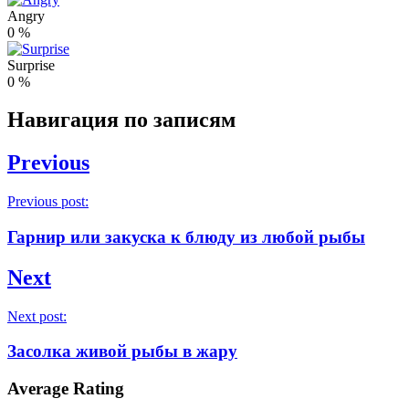
Angry
0
%
Surprise
0
%
Навигация по записям
Previous
Previous post:
Гарнир или закуска к блюду из любой рыбы
Next
Next post:
Засолка живой рыбы в жару
Average Rating