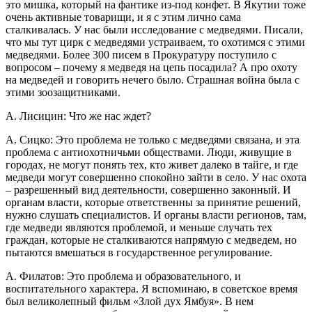
это мишка, который на фантике из-под конфет. В Якутии тоже
очень активные товарищи, и я с этим лично сама
сталкивалась. У нас были исследование с медведями. Писали,
что мы тут цирк с медведями устраиваем, то охотимся с этими
медведями. Более 300 писем в Прокуратуру поступило с
вопросом – почему я медведя на цепь посадила? А про охоту
на медведей и говорить нечего было. Страшная война была с
этими зоозащитниками.
А. Лисицин: Что же нас ждет?
А. Сицко: Это проблема не только с медведями связана, и эта
проблема с антиохотничьми обществами. Люди, живущие в
городах, не могут понять тех, кто живет далеко в тайге, и где
медведи могут совершенно спокойно зайти в село. У нас охота
– разрешенный вид деятельности, совершенно законный. И
органам власти, которые ответственны за принятие решений,
нужно слушать специалистов. И органы власти регионов, там,
где медведи являются проблемой, и меньше случать тех
граждан, которые не сталкиваются напрямую с медведем, но
пытаются вмешаться в государственное регулирование.
А. Филатов: Это проблема и образовательного, и
воспитательного характера. Я вспоминаю, в советское время
был великолепный фильм «Злой дух Ямбуя». В нем