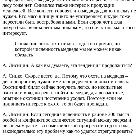
лесу тоже нет. Снизился также интерес к продукции
медвежьей. Все коллеги говорят, что медведь давно никому не
нужен. Его мясо в пищу никто не употребляет, шкуры тоже
перестали быть востребованными. Если сорок лет назад
шкура была великолепным подарком, то сейчас она мало кого
интересует.
Снижение числа охотников – одна из причин, по
которой численность медведя мы не можем никак
обуздать
А. Лисицин: А как вы думаете, эта тенденция продолжится?
А. Сицко: Скорее всего, да. Потому что охота на медведя –
дело непростое, нужно иметь определенный опыт и навык.
Охотничий билет сейчас получить легко, но неопытные
охотники вряд ли решат пойти на медведя, а возрастные,
опытные охотники постепенно уходят. Поэтому если не
прививать интерес к охоте, то он будет пропадать.
А. Лисицин: Если сегодня численность в районе 300 тысяч
особей и конфликтное количество ситуаций между зверем и
человеком растет в геометрической прогрессии год от года,
законодательно эту проблему как-то удается отрегулировать?