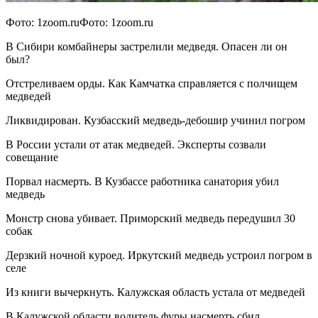
Фото: 1zoom.ruФото: 1zoom.ru
В Сибири комбайнеры застрелили медведя. Опасен ли он
был?
Отстреливаем орды. Как Камчатка справляется с полчищем
медведей
Ликвидирован. Кузбасский медведь-дебошир учинил погром
В России устали от атак медведей. Эксперты созвали
совещание
Порвал насмерть. В Кузбассе работника санатория убил
медведь
Монстр снова убивает. Приморский медведь передушил 30
собак
Дерзкий ночной куроед. Иркутский медведь устроил погром в
селе
Из книги вычеркнуть. Калужская область устала от медведей
В Калужской области водитель фуры насмерть сбил