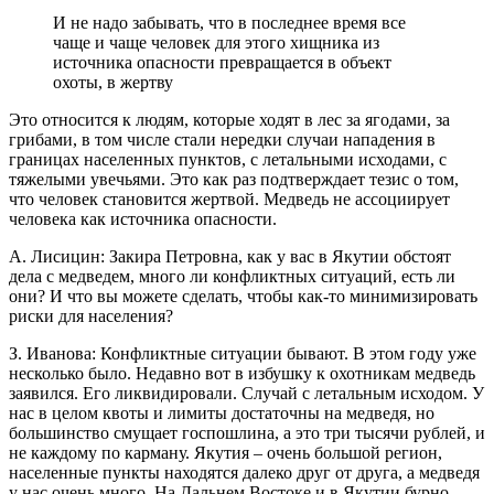
И не надо забывать, что в последнее время все
чаще и чаще человек для этого хищника из
источника опасности превращается в объект
охоты, в жертву
Это относится к людям, которые ходят в лес за ягодами, за
грибами, в том числе стали нередки случаи нападения в
границах населенных пунктов, с летальными исходами, с
тяжелыми увечьями. Это как раз подтверждает тезис о том,
что человек становится жертвой. Медведь не ассоциирует
человека как источника опасности.
А. Лисицин: Закира Петровна, как у вас в Якутии обстоят
дела с медведем, много ли конфликтных ситуаций, есть ли
они? И что вы можете сделать, чтобы как-то минимизировать
риски для населения?
З. Иванова: Конфликтные ситуации бывают. В этом году уже
несколько было. Недавно вот в избушку к охотникам медведь
заявился. Его ликвидировали. Случай с летальным исходом. У
нас в целом квоты и лимиты достаточны на медведя, но
большинство смущает госпошлина, а это три тысячи рублей, и
не каждому по карману. Якутия – очень большой регион,
населенные пункты находятся далеко друг от друга, а медведя
у нас очень много. На Дальнем Востоке и в Якутии бурно