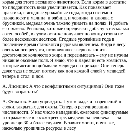
корма для этого всеядного животного. Если корма в достатке,
то плодовитость вида увеличивается. Как показывает
практика, в ягодные урожайные годы, когда системно
плодоносят и малина, и рябина, и черника, и клюква с
брусникой, медведя очень тяжело увидеть на полях. И добыть
его тяжело. Регионы, которые определяют добычу в несколько
сотен особей, в сухом остатке получают по концу сезона не
более нескольких десятков. Ягодные урожайные года в
последнее время становятся рядовым явлением. Когда в лесу
очень много ресурса, позволяющее зверю накопить
достаточное количество жира и перезимовать – ему не нужны
никакие овсяные поля. Я знаю, что в Карелии есть хозяйства,
которые активно добывали медведя на приваде. Они теперь
даже туда не ходят, потому как под каждой елкой у медведей
теперь и стол, и дом.
А. Лисицин: А что с конфликтными ситуациями? Они тоже
будут возрастать?
А. Филатов: Надо упреждать. Путем выдачи разрешений в
сроки, закрытых для охоты. Теперь о регулировании
численности. У нас число нападений, ежегодно фиксируемые
и отражаемые в госохотреестре, медведя на человека — на
уровне до 30 и более случаев. В зависимости, опять же,
насколько уродились ресурсы в лесу.