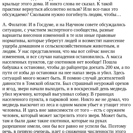
крыльце этого дома. И никто слова не сказал. К такой
практике вернуться абсолютно нельзя? Или все-таки это
обсуждаемо? Скольким нужно погибнуть людям, чтобы…
А. Филатов: И в Госдуме, и на Научном совете обсуждались
ситуации, с участием экспертного сообщества, разные
варианты внесения изменений в те или иные правовые
нормативы, которые уберегут людей и возместят нанесение
ущерба домашним и сельскохозяйственным животным, и
людям. У нас представления, что мы вот сейчас внесли
изменения, и все случаи нападения остановились. А масса
населенных пунктов, где охотников нет вообще! Пошла
бабушка к остановке, чтобы до райцентра доехать 200 км, а по
пути от избы до остановки на нее напал зверь и убил. Здесь
ситуаций много может быть. Я помню случай десятилетней
давности в Томской области. Был страшный неурожай орехов
и ягод, звери начали выходить, и в воскресный день медведь
убил мужчину, который выгуливал собаку. В границах
населенного пункта, в парковой зоне. Никто же не думал, что
медведь выскочит из леса и одним махом убьет и утащит этого
человека. И здесь вне зависимости от того – есть с оружием
человек, который может застрелить этого зверя. Может быть,
там и были даже такие охотники, которые на руках
разрешение имели, они бы все равно не успели бы. Поэтому
речь, в первую очередь, идет о снижении численности этого