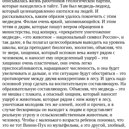
описывалась жизнь работников геологической партии,
которые находились в тайге. Там был медведь-людоед,
который целенаправленно охотился на людей. И
рассказывалось, каким образом удалось покончить с этим
медведем. Фильм очень яркий, запоминающийся. И этим
тетям и дядям, которые пишут веером обращения в
министерства, под копирку, «прекратите уничтожение
медведя», «это животное – национальный символ России», и
так далее, я бы полагал целесообразным выводить на уровень
школы, когда преподают биологию, зоологию, объясняя, что
те звери, хищники, который испокон века живут рядом с
человеком, и наносит ему определенный ущерб – эти
хищники очень пластичные, они очень легко
приспосабливаются, наращивают численность, и она будет
увеличивать и дальше, и эти ситуации будут обостряться – это
противоречие между двумя конкурентами в лесу. И здесь надо
основной упор сделать на воспитательную составляющую. На
образовательную составляющую. Объясняя, что медведь – это
не мишка с плаката, а опасный хищник, который наносит
ущерб и животным, которые рядом с ним живут в лесу,
уничтожая молодняк тех же оленей, лосей и прочих, и в
случае бескормицы он выходит к людям и представляет
реальную угрозу и сельскохозяйственным животным, и
человеку. Чтобы с маленького возраста ребенок понимал, что
это не тот Винни-Пух из мультфильма, а это другой, злобный,