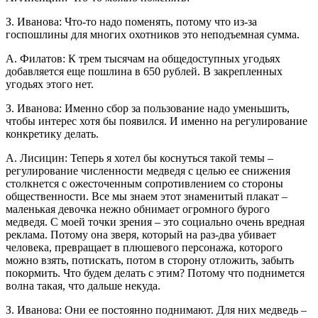
З. Иванова: Что-то надо поменять, потому что из-за
госпошлины для многих охотников это неподъемная сумма.
А. Филатов: К трем тысячам на общедоступных угодьях
добавляется еще пошлина в 650 рублей. В закрепленных
угодьях этого нет.
З. Иванова: Именно сбор за пользование надо уменьшить,
чтобы интерес хотя бы появился. И именно на регулирование
конкретику делать.
А. Лисицин: Теперь я хотел бы коснуться такой темы –
регулирование численности медведя с целью ее снижения
столкнется с ожесточенным сопротивлением со стороны
общественности. Все мы знаем этот знаменитый плакат –
маленькая девочка нежно обнимает огромного бурого
медведя. С моей точки зрения – это социально очень вредная
реклама. Потому она зверя, который на раз-два убивает
человека, превращает в плюшевого персонажа, которого
можно взять, потискать, потом в сторону отложить, забыть
покормить. Что будем делать с этим? Потому что поднимется
волна такая, что дальше некуда.
З. Иванова: Они ее постоянно поднимают. Для них медведь –