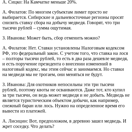
А. Сицко: На Камчатке меньше 20%.
А. Филатов: По многим субъектам лимит просто не
выбирается. Сибирские и дальневосточные регионы просят
снизить ставку сбора на добычу медведя. Говорят, что три
тысячи рублей – сумма ощутимая.
З. Иванова: Может быть, сбор отменить можно?
А. Филатов: Нет. Ставки установлены Налоговым кодексом
РФ, это федеральный закон. С учетом того, что ставка на лося
– полторы тысячи рублей, то есть в два раза дешевле медведя,
и есть поручение президента о внесении изменений в
налоговый кодекс, мы этим сейчас и занимаемся. Но ставки
на медведя мы не трогаем, они меняться не будут.
З. Иванова: Для охотников непосильны эти три тысячи
рублей, поэтому квоты не осваиваются. Даже тот, кто купил
за три тысячи, он ведь может медведя и не добыть. Медведь не
является туристическим объектом добычи, как например,
снежный баран или лось. Нужно на определенное время его
вывести из платежей.
А. Лисицин: Вот, предположим, в деревню зашел медведь. И
жрет соседку. Что делать?