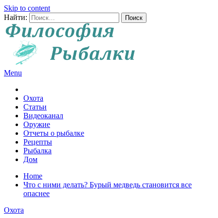
Skip to content
Найти:
Menu
Все о рыбалке и охоте
Охота
Статьи
Видеоканал
Оружие
Отчеты о рыбалке
Рецепты
Рыбалка
Дом
Home
Что с ними делать? Бурый медведь становится все
опаснее
Охота