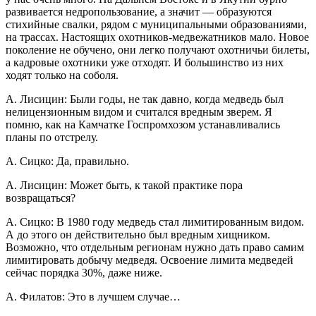
развивается недропользование, а значит — образуются
стихийные свалки, рядом с муниципальными образованиями,
на трассах. Настоящих охотников-медвежатников мало. Новое
поколение не обучено, они легко получают охотничьи билеты,
а кадровые охотники уже отходят. И большинство из них
ходят только на соболя.
А. Лисицин: Были годы, не так давно, когда медведь был
нелицензионным видом и считался вредным зверем. Я
помню, как на Камчатке Госпромхозом устанавливались
планы по отстрелу.
А. Сицко: Да, правильно.
А. Лисицин: Может быть, к такой практике пора
возвращаться?
А. Сицко: В 1980 году медведь стал лимитированным видом.
А до этого он действительно был вредным хищником.
Возможно, что отдельным регионам нужно дать право самим
лимитировать добычу медведя. Освоение лимита медведей
сейчас порядка 30%, даже ниже.
А. Филатов: Это в лучшем случае…