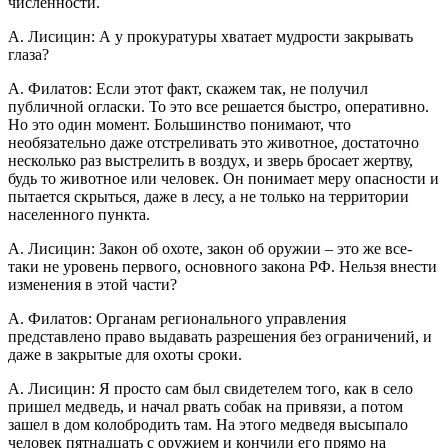
численности.
А. Лисицин: А у прокуратуры хватает мудрости закрывать
глаза?
А. Филатов: Если этот факт, скажем так, не получил
публичной огласки. То это все решается быстро, оперативно.
Но это один момент. Большинство понимают, что
необязательно даже отстреливать это животное, достаточно
несколько раз выстрелить в воздух, и зверь бросает жертву,
будь то животное или человек. Он понимает меру опасности и
пытается скрыться, даже в лесу, а не только на территории
населенного пункта.
А. Лисицин: Закон об охоте, закон об оружии – это же все-
таки не уровень первого, основного закона РФ. Нельзя внести
изменения в этой части?
А. Филатов: Органам регионального управления
представлено право выдавать разрешения без ограничений, и
даже в закрытые для охоты сроки.
А. Лисицин: Я просто сам был свидетелем того, как в село
пришел медведь, и начал рвать собак на привязи, а потом
зашел в дом колобродить там. На этого медведя высыпало
человек пятнадцать с оружием и кончили его прямо на