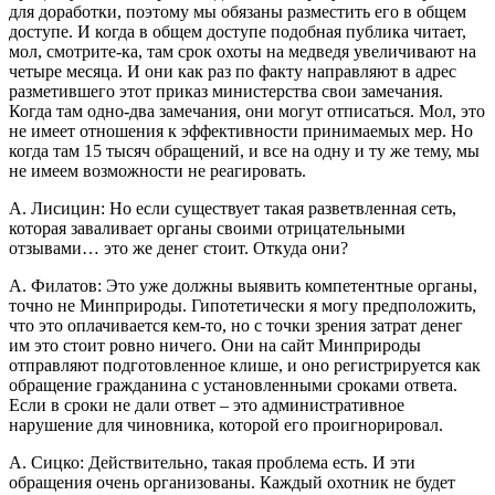
для доработки, поэтому мы обязаны разместить его в общем
доступе. И когда в общем доступе подобная публика читает,
мол, смотрите-ка, там срок охоты на медведя увеличивают на
четыре месяца. И они как раз по факту направляют в адрес
разметившего этот приказ министерства свои замечания.
Когда там одно-два замечания, они могут отписаться. Мол, это
не имеет отношения к эффективности принимаемых мер. Но
когда там 15 тысяч обращений, и все на одну и ту же тему, мы
не имеем возможности не реагировать.
А. Лисицин: Но если существует такая разветвленная сеть,
которая заваливает органы своими отрицательными
отзывами… это же денег стоит. Откуда они?
А. Филатов: Это уже должны выявить компетентные органы,
точно не Минприроды. Гипотетически я могу предположить,
что это оплачивается кем-то, но с точки зрения затрат денег
им это стоит ровно ничего. Они на сайт Минприроды
отправляют подготовленное клише, и оно регистрируется как
обращение гражданина с установленными сроками ответа.
Если в сроки не дали ответ – это административное
нарушение для чиновника, которой его проигнорировал.
А. Сицко: Действительно, такая проблема есть. И эти
обращения очень организованы. Каждый охотник не будет