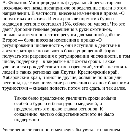
А. Филатов: Минприроды как федеральный регулятор еще
несколько лет назад предприняло определенные шаги в этом
направлении. В частности, внесены изменения в приказ «О
нормативах изъятия». И если раньше норматив бурого
медведя в регионе составлял 15%, сейчас он удвоен. Что это
дает? Дополнительные разрешения в руки охотников,
повышая доступность этого ресурса для законной добычи.
Второе — были внесены изменения в приказ «О
регулировании численности», они вступили в действие в
августе, которые позволяют в более упрощенной форме
получать эти разрешения о регулировании численности, в том
числе, подчеркну – в закрытые для охоты сроки. Также
увеличился срок действия этих разрешений, чтобы не гонять
людей в таких регионах как Якутия, Красноярский край,
Хабаровский край, и многие другие, большие по площади
регионы, где само получение разрешения связано с большими
трудностями – сначала попасть, потом его сдать, и так далее.
Также было предложено увеличить сроки добычи
особей и бурого и белогрудого медведей, и
предоставить это право главам регионов. К
сожалению, частью общественности это не было
поддержано
Увеличение численности медведя я бы увязал с наличием