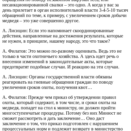
несанкционированной свалки – это одно. А когда у вас за
день прилетает в орган исполнительной власти 3-4-5-10 тысяч
обращений по теме, к примеру, с увеличением сроков добычи
медведя – это уже совершенно другое.
А. Лисицин: Если это напоминает скоординированные
действия, направленные на достижения результата, которые
не нужен, в принципе, нашему народу, это что такое?
А. Филатов: Это можно по-разному оценивать. Ведь это не
только в части охотничьего хозяйства. А здесь идет речь о
внесении изменений в законодательные акты, которые
предотвратят подобные случаи. И реакцию на эти случаи.
А. Лисицин: Органы государственной власти обязаны
реагировать на гневные обращения граждан по поводу
увеличения сроков охоты, получения квот…
А. Филатов: Прежде чем приказ об утверждении правил
охоты, который содержит, в том числе, и сроки охоты на
медведя, попадет на стол к министру, он должен пройти
многоступенчатые процедуры. Потому без них Минюст не
сможет рассмотреть и дать заключение… Оно даст
заключение о том, что приказ подготовлен с нарушением
процессуальных норм и подлежит возврату в министерство