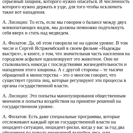
серьезный хищник, которого нужно опасаться. И численность
которого нужно держать в узде, для того чтобы исключить
такие вот нападения.
А. Лисицин: То есть, если мы говорим о балансе между двух
млекопитающих видов, мы должны немножко подтолкнуть
себя вверх и стать над медведем.
А. Филатов: Да, об этом говорили не на одном уровне. В том
числе и Сергей Ястржембский в своем фильме «Надежды
выстрел», и книге, о том, что значительная часть населения на
городском асфальте идеализируют это животное. Они не
сталкивались никогда с последствиями жизнедеятельности и
нападения этого хищника. А с другой стороны – те тысячи
обращений в министерства – это о многом говорит, что
существует группа лиц, которые регулируют эти процессы в
органы государственной власти.
А. Лисицин: Это попытка манипулирования общественным
мнением и попытка воздействия на принятие решений на
государственном уровне.
А. Филатов: Есть даже специальные программы, которые
отслеживают каждый орган государственной власти на
инцидент-ситуации, инцидент-риски, когда у вас за год два
обращения по поводу незаконной вырубки леса, или