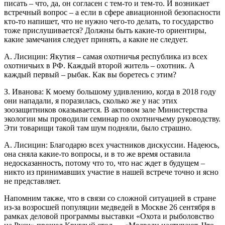
писать – что, да, он согласен с тем-то и тем-то. И возникает
встречный вопрос – а если в сфере авиационной безопасности
кто-то напишет, что не нужно чего-то делать, то государство
тоже прислушивается? Должны быть какие-то ориентиры,
какие замечания следует принять, а какие не следует.
А. Лисицин: Якутия – самая охотничья республика из всех
охотничьих в РФ. Каждый второй житель – охотник. А
каждый первый – рыбак. Как вы боретесь с этим?
З. Иванова: К моему большому удивлению, когда в 2018 году
они нападали, я поразилась, сколько же у нас этих
зоозащитников оказывается. В актовом зале Министерства
экологии мы проводили семинар по охотничьему руководству.
Эти товарищи такой там шум подняли, было страшно.
А. Лисицин: Благодарю всех участников дискуссии. Надеюсь,
она сняла какие-то вопросы, и в то же время оставила
недосказанность, потому что то, что нас ждет в будущем –
никто из принимавших участие в нашей встрече точно и ясно
не представляет.
Напомним также, что в связи со сложной ситуацией в стране
из-за возросшей популяции медведей в Москве 26 сентября в
рамках деловой программы выставки «Охота и рыболовство