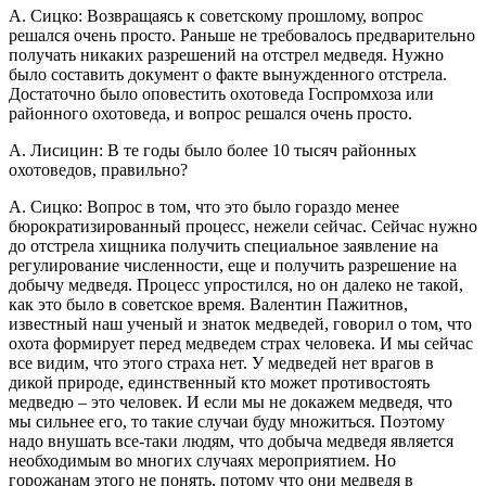
А. Сицко: Возвращаясь к советскому прошлому, вопрос
решался очень просто. Раньше не требовалось предварительно
получать никаких разрешений на отстрел медведя. Нужно
было составить документ о факте вынужденного отстрела.
Достаточно было оповестить охотоведа Госпромхоза или
районного охотоведа, и вопрос решался очень просто.
А. Лисицин: В те годы было более 10 тысяч районных
охотоведов, правильно?
А. Сицко: Вопрос в том, что это было гораздо менее
бюрократизированный процесс, нежели сейчас. Сейчас нужно
до отстрела хищника получить специальное заявление на
регулирование численности, еще и получить разрешение на
добычу медведя. Процесс упростился, но он далеко не такой,
как это было в советское время. Валентин Пажитнов,
известный наш ученый и знаток медведей, говорил о том, что
охота формирует перед медведем страх человека. И мы сейчас
все видим, что этого страха нет. У медведей нет врагов в
дикой природе, единственный кто может противостоять
медведю – это человек. И если мы не докажем медведя, что
мы сильнее его, то такие случаи буду множиться. Поэтому
надо внушать все-таки людям, что добыча медведя является
необходимым во многих случаях мероприятием. Но
горожанам этого не понять, потому что они медведя в