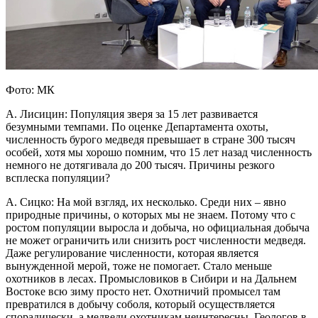
Фото: МК
А. Лисицин: Популяция зверя за 15 лет развивается
безумными темпами. По оценке Департамента охоты,
численность бурого медведя превышает в стране 300 тысяч
особей, хотя мы хорошо помним, что 15 лет назад численность
немного не дотягивала до 200 тысяч. Причины резкого
всплеска популяции?
А. Сицко: На мой взгляд, их несколько. Среди них – явно
природные причины, о которых мы не знаем. Потому что с
ростом популяции выросла и добыча, но официальная добыча
не может ограничить или снизить рост численности медведя.
Даже регулирование численности, которая является
вынужденной мерой, тоже не помогает. Стало меньше
охотников в лесах. Промысловиков в Сибири и на Дальнем
Востоке всю зиму просто нет. Охотничий промысел там
превратился в добычу соболя, который осуществляется
спорадически, а медведи охотникам неинтересны. Геологов в