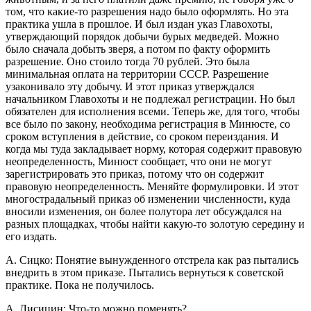
том, что какие-то разрешения надо было оформлять. Но эта
практика ушла в прошлое. И был издан указ Главохоты,
утверждающий порядок добычи бурых медведей. Можно
было сначала добыть зверя, а потом по факту оформить
разрешение. Оно стоило тогда 70 рублей. Это была
минимальная оплата на территории СССР. Разрешение
узаконивало эту добычу. И этот приказ утверждался
начальником Главохоты и не подлежал регистрации. Но был
обязателен для исполнения всеми. Теперь же, для того, чтобы
все было по закону, необходима регистрация в Минюсте, со
сроком вступления в действие, со сроком переиздания. И
когда мы туда закладывает норму, которая содержит правовую
неопределенность, Минюст сообщает, что они не могут
зарегистрировать это приказ, потому что он содержит
правовую неопределенность. Меняйте формулировки. И этот
многострадальный приказ об изменении численности, куда
вносили изменения, он более полутора лет обсуждался на
разных площадках, чтобы найти какую-то золотую середину и
его издать.
А. Сицко: Понятие вынужденного отстрела как раз пытались
внедрить в этом приказе. Пытались вернуться к советской
практике. Пока не получилось.
А. Лисицин: Что-то можно поменять?