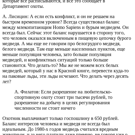
которые все расписываются, и все это сообщает в
Департамент охоты.
А. Лисицин: А если есть конфликт, и он не решаем на
быстром временном уровне? Всегда существовал баланс
между млекопитающим Homo Sapiens и бурым медведем. Он
всегда был. Сейчас этот баланс нарушается в сторону того,
что человек оказался включенным в пищевую цепочку бурого
медведя. А мы еще не говорим про белогрудого медведя,
белого медведя. Там еще меньше населенных пунктов, еще
меньше популяция человека, зато больше популяция
медведей, и конфликтных ситуаций только больше
становится. Что делать-то? Мы же не можем всех белых
медведей, который у нас в Красной книге, перевести куда-то
на паковые льды, эти льды исчезают. Что делать через десять
лет?
А. Филатов: Если разрешение на любительско-
спортивную охоту стоит три тысячи рублей, то
разрешение на добычу в целях регулирования
численности не стоит ничего
Охотник выплачивает только госпошлину в 650 рублей.
Баланс интересов человека и медведя не всегда был
идеальным. До 1980-х годов медведь считался вредным
животным, и за него платили даже премию, не говоря уже о