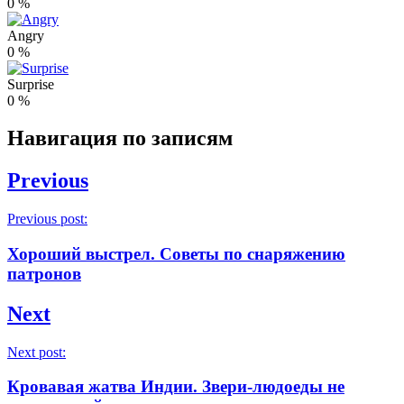
0
%
Angry
0
%
Surprise
0
%
Навигация по записям
Previous
Previous post:
Хороший выстрел. Советы по снаряжению
патронов
Next
Next post:
Кровавая жатва Индии. Звери-людоеды не