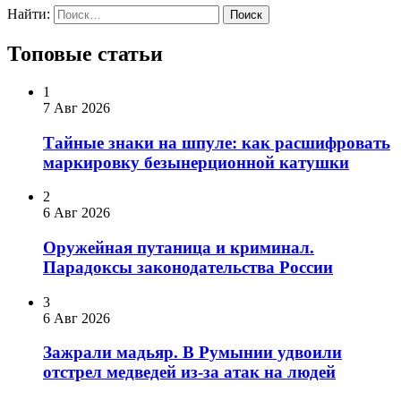
Найти:
Топовые статьи
1
7 Авг 2026
Тайные знаки на шпуле: как расшифровать
маркировку безынерционной катушки
2
6 Авг 2026
Оружейная путаница и криминал.
Парадоксы законодательства России
3
6 Авг 2026
Зажрали мадьяр. В Румынии удвоили
отстрел медведей из-за атак на людей