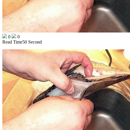
0
0
Read Time
50 Second