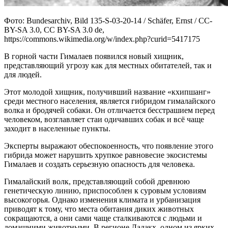
Фото: Bundesarchiv, Bild 135-S-03-20-14 / Schäfer, Ernst / CC-
BY-SA 3.0, CC BY-SA 3.0 de,
https://commons.wikimedia.org/w/index.php?curid=5417175
В горной части Гималаев появился новый хищник,
представляющий угрозу как для местных обитателей, так и
для людей.
Этот молодой хищник, получивший название «кхипшанг»
среди местного населения, является гибридом гималайского
волка и бродячей собаки. Он отличается бесстрашием перед
человеком, возглавляет стаи одичавших собак и всё чаще
заходит в населенные пункты.
Эксперты выражают обеспокоенность, что появление этого
гибрида может нарушить хрупкое равновесие экосистемы
Гималаев и создать серьезную опасность для человека.
Гималайский волк, представляющий собой древнюю
генетическую линию, приспособлен к суровым условиям
высокогорья. Однако изменения климата и урбанизация
приводят к тому, что места обитания диких животных
сокращаются, а они сами чаще сталкиваются с людьми и
домашними животными. В регионе Ладакх, одном из ярких