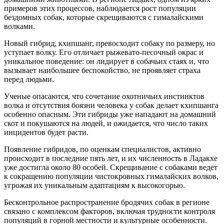
примеров этих процессов, наблюдается рост популяции
бездомных собак, которые скрещиваются с гималайскими
волками.
Новый гибрид, кхипшанг, превосходит собаку по размеру, но
уступает волку. Его отличает рыжевато-песочный окрас и
уникальное поведение: он лидирует в собачьих стаях и, что
вызывает наибольшее беспокойство, не проявляет страха
перед людьми.
Ученые опасаются, что сочетание охотничьих инстинктов
волка и отсутствия боязни человека у собак делает кхипшанга
особенно опасным. Эти гибриды уже нападают на домашний
скот и покушаются на людей, и ожидается, что число таких
инцидентов будет расти.
Появление гибридов, по оценкам специалистов, активно
происходит в последние пять лет, и их численность в Ладакхе
уже достигла около 80 особей. Скрещивание с собаками ведет
к сокращению популяции чистокровных гималайских волков,
угрожая их уникальным адаптациям к высокогорью.
Бесконтрольное распространение бродячих собак в регионе
связано с комплексом факторов, включая трудности контроля
популяций в горной местности и культурные особенности.