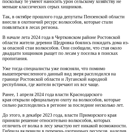
поскольку те умеют наносить урон сельскому хозяйству не
меньше классических серых хищников.
Так, в октябре прошлого года депутаты Пензенской области
внесли в охотничий ресурс волкособов, которые стали
появляться в лесах региона.
В начале лета 2024 года в Чертковском районе Ростовской
области жители деревни Щедровка боялись покидать дома из-
за опасной стаи волкособов. Они сообщали, что стая около
двадцати хищников рыщет по лесам у поселка в поисках
пропитания.
Уже тогда специалисты уже поясняли, что помимо
вышеперечисленного данный вид зверя расплодился на
границе Ростовской области и Луганской народной
республики, где жители встречают их все чаще.
Ранее, 1 апреля 2024 года власти Краснодарского
края открыли официальную охоту на волкособов, которые
сильно расплодились в регионе за последние несколько лет.
До этого, в декабре 2023 года, власти Приморского края
приняли решение относительно волкособов, которых
отличить от волка в лесу зачастую нет никакой возможности.
Гибрида включили в перечень охотничьих ресурсов, наделив