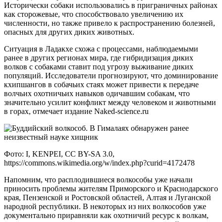
Исторически собаки использовались в приграничных районах
как сторожевые, что способствовало увеличению их
численности, но также привело к распространению болезней,
опасных для других диких животных.
Ситуация в Ладакхе схожа с процессами, наблюдаемыми
ранее в других регионах мира, где гибридизация диких
волков с собаками ставит под угрозу выживание диких
популяций. Исследователи прогнозируют, что доминирование
кхипшангов в собачьих стаях может привести к передаче
волчьих охотничьих навыков одичавшим собакам, что
значительно усилит конфликт между человеком и животными
в горах, отмечает издание Naked-science.ru
Фото: I, KENPEI, CC BY-SA 3.0,
https://commons.wikimedia.org/w/index.php?curid=4172478
Напомним, что расплодившиеся волкособы уже начали
приносить проблемы жителям Приморского и Краснодарского
края, Пензенской и Ростовской областей, Алтая и Луганской
народной республики. В некоторых из них волкособов уже
документально приравняли как охотничий ресурс к волкам,