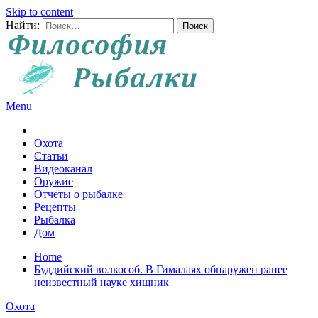
Skip to content
Найти:
Menu
Все о рыбалке и охоте
Охота
Статьи
Видеоканал
Оружие
Отчеты о рыбалке
Рецепты
Рыбалка
Дом
Home
Буддийский волкособ. В Гималаях обнаружен ранее
неизвестный науке хищник
Охота