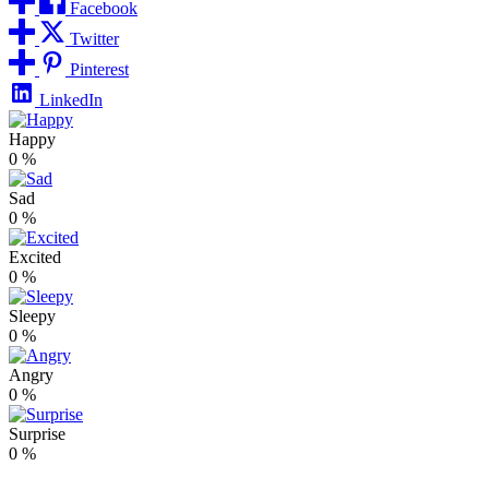
Facebook
Twitter
Pinterest
LinkedIn
Happy
0
%
Sad
0
%
Excited
0
%
Sleepy
0
%
Angry
0
%
Surprise
0
%