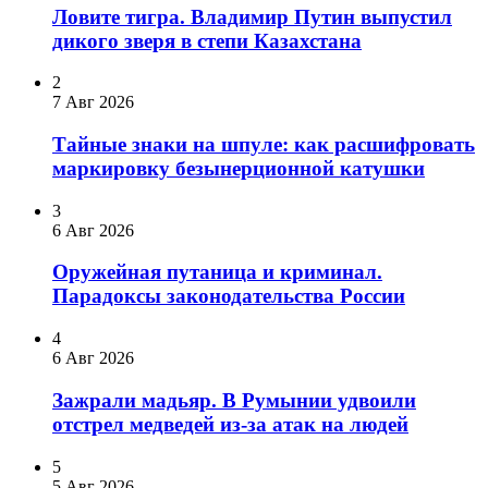
Ловите тигра. Владимир Путин выпустил
дикого зверя в степи Казахстана
2
7 Авг 2026
Тайные знаки на шпуле: как расшифровать
маркировку безынерционной катушки
3
6 Авг 2026
Оружейная путаница и криминал.
Парадоксы законодательства России
4
6 Авг 2026
Зажрали мадьяр. В Румынии удвоили
отстрел медведей из-за атак на людей
5
5 Авг 2026