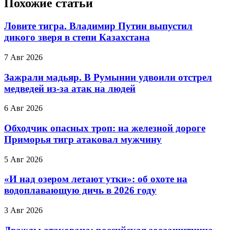
Похожие статьи
Ловите тигра. Владимир Путин выпустил
дикого зверя в степи Казахстана
7 Авг 2026
Зажрали мадьяр. В Румынии удвоили отстрел
медведей из-за атак на людей
6 Авг 2026
Обходчик опасных троп: на железной дороге
Приморья тигр атаковал мужчину
5 Авг 2026
«И над озером летают утки»: об охоте на
водоплавающую дичь в 2026 году
3 Авг 2026