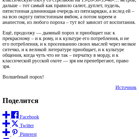
дальше – тот самый как правило салют, дуплет, пудель,
пятистопная длиннющая очередь из пятизарядки, а вслед ей –
на всю округу пятистопным ямбом, а потом хореем и
анапестом, из любого пороха – тут всё зависит от воспитания.
Ещё, продолжу — дымный порох и приобщает нас к
прекрасному – и к рому, и к культуре его потребления, и не
его потребления, и к просеиванию своих мыслей через мелкое
ситечко, и к великой литературе приобщает, и к культуре
общения, когда чуть что не так – перчатку в морду, и к
классической русской охоте — зря им пренебрегают, право
зря.
Волшебный порох!
Источник
Поделится
Facebook
Twitter
Pinterest