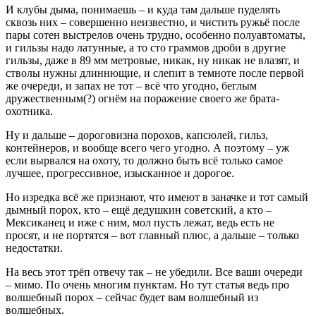
И клубы дыма, понимаешь – и куда там дальше пуделять
сквозь них – совершенно неизвестно, и чистить ружьё после
пары сотен выстрелов очень трудно, особенно полуавтоматы,
и гильзы надо латунные, а то сто граммов дроби в другие
гильзы, даже в 89 мм метровые, никак, ну никак не влазят, и
стволы нужны длиннющие, и слепит в темноте после первой
же очереди, и запах не тот – всё что угодно, беглым
дружественным(?) огнём на поражение своего же брата-
охотника.
Ну и дальше – дороговизна порохов, капсюлей, гильз,
контейнеров, и вообще всего чего угодно. А поэтому – уж
если вырвался на охоту, то должно быть всё только самое
лучшее, прогрессивное, изысканное и дорогое.
Но изредка всё же признают, что имеют в заначке и тот самый
дымный порох, кто – ещё дедушкин советский, а кто –
Мексиканец и иже с ним, мол пусть лежат, ведь есть не
просят, и не портятся – вот главный плюс, а дальше – только
недостатки.
На весь этот трёп отвечу так – не убедили. Все ваши очереди
– мимо. По очень многим пунктам. Но тут статья ведь про
волшебный порох – сейчас будет вам волшебный из
волшебных.