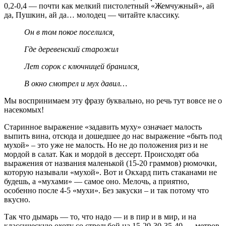
0,2-0,4 — почти как мелкий пистолетный «Жемчужный», ай
да, Пушкин, ай да… молодец — читайте классику.
Он в том покое поселился,
Где деревенский старожил
Лет сорок с ключницей бранился,
В окно смотрел и мух давил…
Мы воспринимаем эту фразу буквально, но речь тут вовсе не о
насекомых!
Старинное выражение «задавить муху» означает малость
выпить вина, отсюда и дошедшее до нас выражение «быть под
мухой» – это уже не малость. Но не до положения риз и не
мордой в салат. Как и мордой в дессерт. Происходят оба
выражения от названия маленькой (15-20 граммов) рюмочки,
которую называли «мухой». Вот и Окхард пить стаканами не
будешь, а «мухами» — самое оно. Мелочь, а приятно,
особенно после 4-5 «мухи». Без закуски – и так потому что
вкусно.
Так что дымарь — то, что надо — и в пир и в мир, и на
классическую охоту со стрельбой на 15-20-30-35-40-… метров,