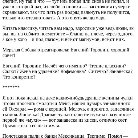
слепит, ну так и что — тут иль попал или снова не попал, и
уже в который раз, из любого пороха — расстояния сумерки
скрадывают, так что пять раз подряд пальнуть не получится,
только что отсалютовать. А это опять же дымарь.
Читать классику, читать вам надо, взрослые уже ведь люди, эх
вы, вы на себя-то посмотрите – бланш на плече, через одного,
а кое у кого – и под глазом, и всё от магнумов, всё от них.
Мерзлая Собака отреагировала: Евгений Торовин, хороший
совет!
Евгений Торовин: Насчёт чего именно? Чтение классики?
Салют? Жена на удалёнке? Кофемолка? Ситечко? Занавеска?
Что конкретно?
*******
Я вот пока искал на даче какие-нибудь драные женины чулки
чтобы просеять смолотый Мекс, нашёл пузырь заныканного
ей Окхарда — рома с корицей. Мелочь, а приятно, запасливая
ты моя. Лапочка! Драные чулки стали не нужны сразу после
первой же «мухи» — вот занавеска из кисеи, отлично сеет.
Прямо с окна её не снимая.
Полстакана пыли с банки Мексиканца. Терпимо. Помол —