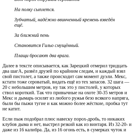
На полку сыплется.
Зубчатый, надёжно ввинченный кремень взведён
ещё.
За ближний пень
Становится Гильо смущённый.
Плащи бросают два врага.
Далее в тексте описывается, как Зарецкий отмерил тридцать
два шагА, развёл друзей по крайним следам, и каждый взял
свой пистолет, а также происходит сам момент дуэли. Мекс,
кстати тоже сероватый, видать ещё из тех запасов. 32 шага —
20 с небольшим метров, ну так это у пистолей, у которых
ствол короткий. Так что привычные на охоте 30-35 метров и
Мекс и дымарь осилят из любого ружья безо всякого напряга,
были бы пыжи тугие и как можно более жёсткие, пробка тут
не катит.
Если пыж подобрал плюс навеску порох-дробь, то никаких
клубов дыма и нет, выстрел резкий как из винтаря. Из 32-20- и
даже из 16 калибра. Да, из 16 огонь есть, в сумерках чуток и