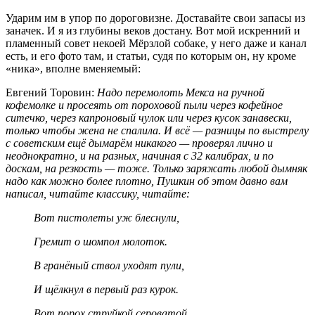
Ударим им в упор по дороговизне. Доставайте свои запасы из
заначек. И я из глубины веков достану. Вот мой искренний и
пламенный совет некоей Мёрзлой собаке, у него даже и канал
есть, и его фото там, и статьи, судя по которым он, ну кроме
«ника», вполне вменяемый:
Евгений Торовин:
Надо перемолоть Мекса на ручной
кофемолке и просеять от пороховой пыли через кофейное
ситечко, через капроновый чулок или через кусок занавески,
только чтобы жена не спалила. И всё — разницы по выстрелу
с советским ещё дымарём никакого — проверял лично и
неоднократно, и на разных, начиная с 32 калибрах, и по
доскам, на резкость — тоже. Только заряжать любой дымняк
надо как можно более плотно, Пушкин об этом давно вам
написал, читайте классику, читайте:
Вот пистолеты уж блеснули,
Гремит о шомпол молоток.
В гранёный ствол уходят пули,
И щёлкнул в первый раз курок.
Вот порох струйкой сероватой