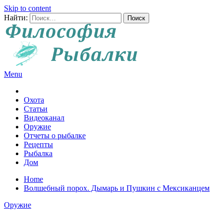
Skip to content
Найти:
Menu
Все о рыбалке и охоте
Охота
Статьи
Видеоканал
Оружие
Отчеты о рыбалке
Рецепты
Рыбалка
Дом
Home
Волшебный порох. Дымарь и Пушкин с Мексиканцем
Оружие