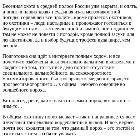
Весенняя охота в средней полосе России уже закрыта, и опять,
и опять в наших краях неудачная из-за мерзопакостной
погоды, сорвавшей все пролёты, кроме пролётов охотников,
но охотники – люди настырные и продолжают готовиться к
будущим охотам — летнее-осенней и зимней, они подлиннее,
там не может не повезти с погодой, кроме полной засухи для
легашатников, да и выбор будущих трофеев куда шире, чем
весной.
Подготовка сия идёт в интернете полным ходом, и все
почему-то озабочены исключительно дальними выстрелами и
сходятся на том, что тут всё дело портит отсутствие
специального, дальнобойного, высокоскоростного,
магнумизированного, быстрогорящего, медленногорящего,
прогрессивногорящего… в общем – некоего совершенно
волшебного пороха.
Вот дайте, дайте, дайте нам этот самый порох, вот мы вот с
ним-то…
В общем, охотнику порох мешает – так и напрашивается всем
известный танцевально-кордебалетный вывод. И все, вернее,
почти все, сходятся на том, что дымный порох – это отстой и
охотиться с ним – себя не уважать.