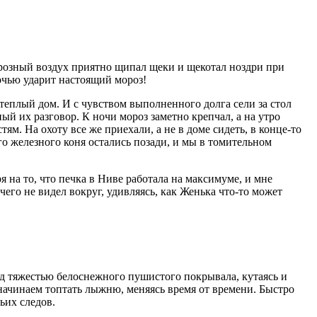
орозный воздух приятно щипал щеки и щекотал ноздри при
очью ударит настоящий мороз!
теплый дом. И с чувством выполненного долга сели за стол
ный их разговор. К ночи мороз заметно крепчал, а на утро
ям. На охоту все же приехали, а не в доме сидеть, в конце-то
о железного коня остались позади, и мы в томительном
я на то, что печка в Ниве работала на максимуме, и мне
его не видел вокруг, удивляясь, как Женька что-то может
под тяжестью белоснежного пушистого покрывала, кутаясь и
начинаем топтать лыжню, меняясь время от времени. Быстро
ьих следов.