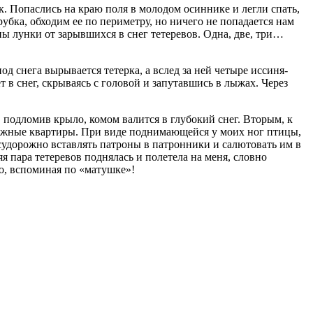
к. Попаслись на краю поля в молодом осиннике и легли спать,
убка, обходим ее по периметру, но ничего не попадается нам
дны лунки от зарывшихся в снег тетеревов. Одна, две, три…
д снега вырывается тетерка, а вслед за ней четыре иссиня-
 в снег, скрываясь с головой и запутавшись в лыжах. Через
подломив крыло, комом валится в глубокий снег. Вторым, к
нежные квартиры. При виде поднимающейся у моих ног птицы,
ю судорожно вставлять патроны в патронники и салютовать им в
я пара тетеревов поднялась и полетела на меня, словно
но, вспоминая по «матушке»!