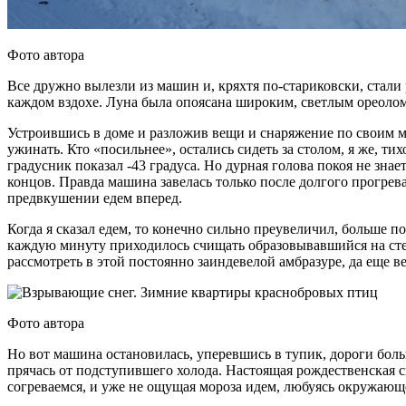
Фото автора
Все дружно вылезли из машин и, кряхтя по-стариковски, стали
каждом вздохе. Луна была опоясана широким, светлым ореоло
Устроившись в доме и разложив вещи и снаряжение по своим ме
ужинать. Кто «посильнее», остались сидеть за столом, я же, ти
градусник показал -43 градуса. Но дурная голова покоя не знае
концов. Правда машина завелась только после долгого прогрев
предвкушении едем вперед.
Когда я сказал едем, то конечно сильно преувеличил, больше по
каждую минуту приходилось счищать образовывавшийся на стекл
рассмотреть в этой постоянно заиндевелой амбразуре, да еще в
Фото автора
Но вот машина остановилась, уперевшись в тупик, дороги боль
прячась от подступившего холода. Настоящая рождественская с
согреваемся, и уже не ощущая мороза идем, любуясь окружающей