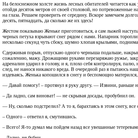
На белоснежном холсте жизнь лесных обитателей читается как у
отойдя десяток метров от своей столовой, но потревоженные н
на глаза. Решаем проверить ее середину. Вскоре замечаем долг
десять, пятнадцать, да сколько же их здесь!
Жестом показываю Женьке приготовиться, а сам лыжей наступаю
черных петуха взрывают снег рядом с нами. Напарник торопливо
несколько секунд чуть сбоку, шумно хлопая крыльями, поднимае
Сдерживая порыв, отпускаю одного черныша подальше, накрыва
сожалению, мажу. Дрожащими руками перезаряжаю ружье, закр
адреналин ударил в голову, и я, плохо себя контролируя, палю,
след, не нанося никакого вреда. В очередной раз я пытаюсь на
издеваясь. Женька копошился в снегу и беспомощно матерился,
— Давай помогу! – протянул я руку другу. — Извини, раньше 
– Да ладно, сам виноват! — не скрывая досады, пробубнил он.
— Ну, сколько подстрелил? А то я, барахтаясь в этом снегу, вс
– Одного – ответил я, смутившись.
– Всего! Я-то думал мы пойдем назад все увешанные тетеревами
– Ладно, не бубни.