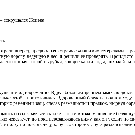
до! – сокрушался Женька.
асть…
отрели вперед, предвкушая встречу с «нашими» тетеревами. Пр
тную дорогу, ведущую в лес, и решили ее проверить. Пройдя сто
алеко от края второй вырубки, как две капли воды, похожей на 
кушении одновременно. Вдруг боковым зрением замечаю движен
еньке, чтобы приготовился. Здоровенный беляк на полном ходу ле
которых раненный заяц, сделав размашистый прыжок, нырнул обра
ращаюсь назад к заячьей скидке. Почти в тоже мгновение беляк п
еляю через куст, но пока перезаряжаюсь вижу, как он уходит по с
Еле ползу по пояс в снегу, вдруг со стороны друга раздался оди