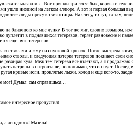
влекательная книга. Вот прошли три лося: бык, корова и телено
ами ушли низиной на легком аллюре. А вот и первая большая выр
ожданные следы присутствия птицы. На снегу, то тут, то там, ви
 на ближнюю ко мне лунку. В тот же миг, словно взрывом, из-по
 дуплетит в поднявшихся тетеревов, теряет равновесие и падает
тся еще пять тетеревов.
ю стволами и жму на спусковой крючок. После выстрела косач, 
ываю стволы, и следующая пятерка тетеревов покидает свои с
 не разбирая куда. Меж тем тетерева все взлетают, а я продолжа
щупать патроны в патронташе, но понимаю, что он пуст. Последня
 ругая кривые ноги, проклятые лыжи, холод и еще кого-то, заод
не мог! Думал, сам справишься…
е самое интересное пропустил!
, а он одного! Мазила!