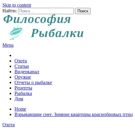
Skip to content
Найти:
Menu
Все о рыбалке и охоте
Охота
Статьи
Видеоканал
Оружие
Отчеты о рыбалке
Рецепты
Рыбалка
Дом
Home
Взрывающие снег. Зимние квартиры краснобровых птиц
Охота