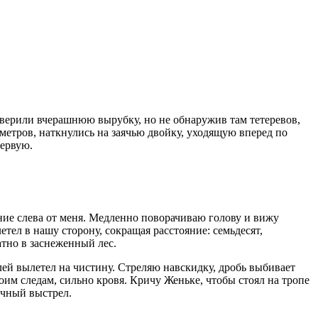
оверили вчерашнюю вырубку, но не обнаружив там тетеревов,
 метров, наткнулись на заячью двойку, уходящую вперед по
первую.
ие слева от меня. Медленно поворачиваю голову и вижу
тел в нашу сторону, сокращая расстояние: семьдесят,
тно в заснеженный лес.
улей вылетел на чистину. Стреляю навскидку, дробь выбивает
воим следам, сильно кровя. Кричу Женьке, чтобы стоял на тропе
ночный выстрел.