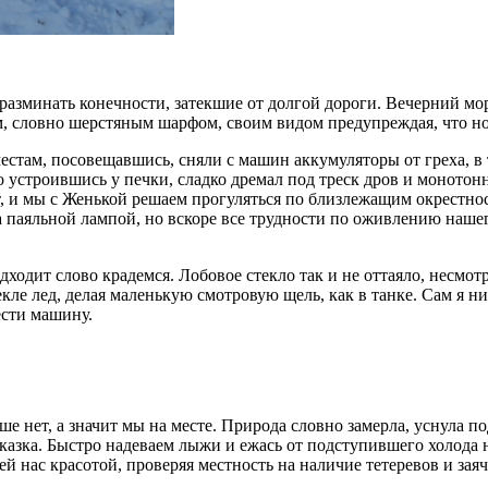
 разминать конечности, затекшие от долгой дороги. Вечерний м
м, словно шерстяным шарфом, своим видом предупреждая, что н
стам, посовещавшись, сняли с машин аккумуляторы от греха, в 
хо устроившись у печки, сладко дремал под треск дров и монотон
т, и мы с Женькой решаем прогуляться по близлежащим окрестност
а паяльной лампой, но вскоре все трудности по оживлению нашег
дходит слово крадемся. Лобовое стекло так и не оттаяло, несмотр
е лед, делая маленькую смотровую щель, как в танке. Сам я нич
ести машину.
ше нет, а значит мы на месте. Природа словно замерла, уснула 
казка. Быстро надеваем лыжи и ежась от подступившего холода 
 нас красотой, проверяя местность на наличие тетеревов и заяч