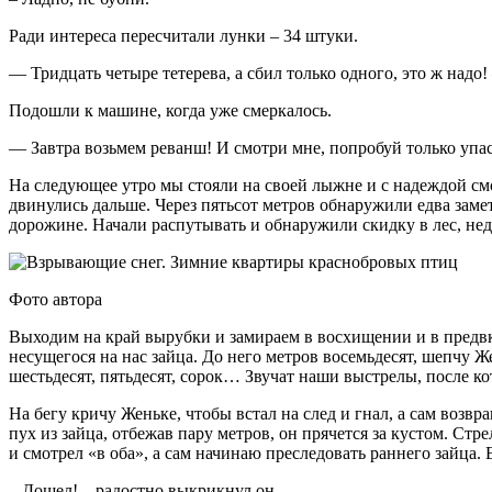
Ради интереса пересчитали лунки – 34 штуки.
— Тридцать четыре тетерева, а сбил только одного, это ж на
Подошли к машине, когда уже смеркалось.
— Завтра возьмем реванш! И смотри мне, попробуй только уп
На следующее утро мы стояли на своей лыжне и с надеждой см
двинулись дальше. Через пятьсот метров обнаружили едва заме
дорожине. Начали распутывать и обнаружили скидку в лес, нед
Фото автора
Выходим на край вырубки и замираем в восхищении и в предв
несущегося на нас зайца. До него метров восемьдесят, шепчу Ж
шестьдесят, пятьдесят, сорок… Звучат наши выстрелы, после 
На бегу кричу Женьке, чтобы встал на след и гнал, а сам возв
пух из зайца, отбежав пару метров, он прячется за кустом. Стр
и смотрел «в оба», а сам начинаю преследовать раннего зайца. 
– Дошел! – радостно выкрикнул он.