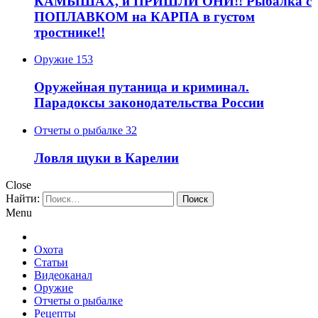
КАМЫШАХ, и ПРИШЛИ ОНИ!! Рыбалка с
ПОПЛАВКОМ на КАРПА в густом
тростнике!!
Оружие
153
Оружейная путаница и криминал.
Парадоксы законодательства России
Отчеты о рыбалке
32
Ловля щуки в Карелии
Close
Найти:
Menu
Охота
Статьи
Видеоканал
Оружие
Отчеты о рыбалке
Рецепты