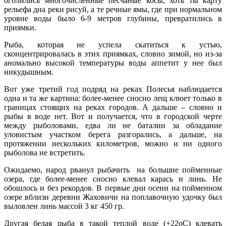
оголились многочисленные песчаные косы, хоть ты карту
рельефа дна реки рисуй, а те речные ямы, где при нормальном
уровне воды было 6-9 метров глубины, превратились в
приямки.
Рыба, которая не успела скатиться к устью,
сконцентрировалась в этих приямках, словно зимой, но из-за
аномально высокой температуры воды аппетит у нее был
никудышным.
Вот уже третий год подряд на реках Полесья наблюдается
одна и та же картина: более-менее сносно лещ клюет только в
границах стоящих на реках городов. А дальше – словно и
рыбы в воде нет. Вот и получается, что в городской черте
между рыболовами, едва ли не баталии за обладание
уловистым участком берега разгорались, а дальше, на
протяжении нескольких километров, можно и ни одного
рыболова не встретить.
Ожидаемо, народ рванул рыбачить на большие пойменные
озера, где более-менее сносно клевал карась и линь. Не
обошлось и без рекордов. В первые дни осени на пойменном
озере вблизи деревни Жаховичи на поплавочную удочку был
выловлен линь массой 3 кг 450 гр.
Другая белая рыба в такой теплой воде (+22оС) клевать