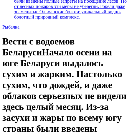
были введены полные запреты на посещение лесов. Но
от лесных пожаров эти меры не уберегли. Горели даже
знаменитые Ольманские болота: уникальный водно-
болотный природный комплекс.
Рыбалка
Вести с водоемов
БеларусиНачало осени на
юге Беларуси выдалось
сухим и жарким. Настолько
сухим, что дождей, и даже
облаков серьезных не видели
здесь целый месяц. Из-за
засухи и жары по всему югу
страны были введены