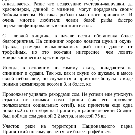
отказывается. Разве что вездесущие густерки-лаврушки, да
красноперки, длиной с мизинец, могут порадовать своим
бойким клевом. Но такая рыбалка мало кого привлекает. И
очень многие любители ловли белой рыбы быстро
переквалифицировались в спиннингистов.
С ловлей хищника в начале осени обстановка более
благоприятная. На спиннинг хорошо ловится щука и окунь.
Правда, размеры вылавливаемых рыб пока далеки от
трофейных, но это все-таки интереснее, чем ловить
микроскопических красноперок.
Иногда, в основном по самому закату, попадаются на
спиннинг и судаки. Так же, как и окуни со щуками, в массе
своей небольшие, но случаются и приятные бонусы в виде
поимки экземпляров весом в 3, и более, кг.
Продолжает удивлять рекордами сом. Не успели еще утихнуть
страсти от поимки сома Гриши (так его прозвали
пользователи социальных сетей), как прилетела еще одна
новость:2-го сентября на Припяти, в районе деревни Снядин
был пойман сом длиной 2.2 метра, и массой 75 кг.
Участок реки на территории Национального парка
Припятский по сому делается все более трофейным.