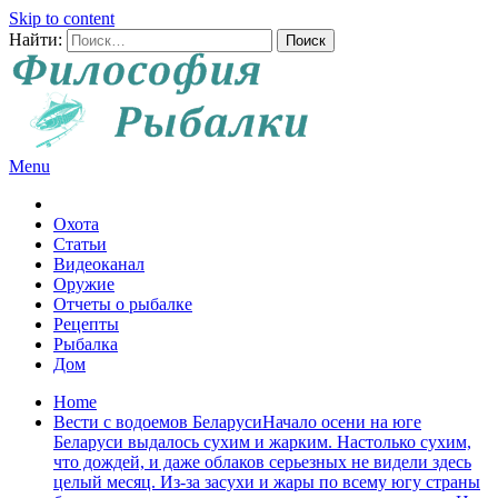
Skip to content
Найти:
Menu
Все о рыбалке и охоте
Охота
Статьи
Видеоканал
Оружие
Отчеты о рыбалке
Рецепты
Рыбалка
Дом
Home
Вести с водоемов БеларусиНачало осени на юге
Беларуси выдалось сухим и жарким. Настолько сухим,
что дождей, и даже облаков серьезных не видели здесь
целый месяц. Из-за засухи и жары по всему югу страны