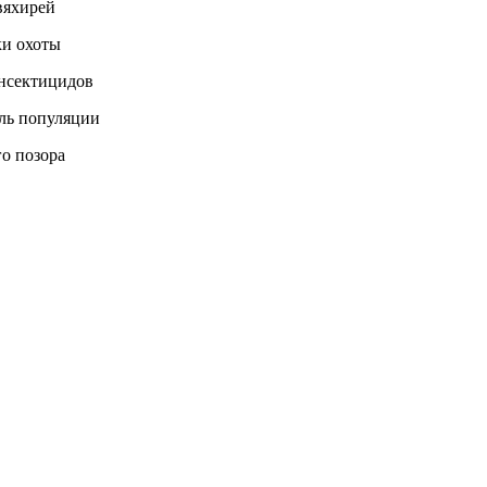
вяхирей
ки охоты
инсектицидов
ль популяции
го позора