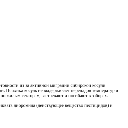
товности из-за активной миграции сибирской косули.
ми. Психика косуль не выдерживает перепадов температур и
 по жилым секторам, застревают и погибают в заборах.
 диквата дибромида (действующее вещество пестицидов) и