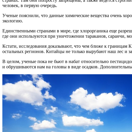
странах. Там они попросту запрещены, а также ведется строги
человек, в первую очередь.
Ученые пояснили, что данные химические вещества очень хоро
экологию.
Единственными странами в мире, где хлорорганика еще разреше
где они используются при уничтожении тараканов, саранчи, мо
Кстати, исследования доказывают, что чем ближе к границам 
остальных регионов. Китайцы не только вырубают наш лес и за
В целом, ученые пока не бьют в набат относительно пестицидо
и обрушиваются нам на головы в виде осадков. Дополнительный