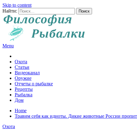
Skip to content
Найти:
Menu
Все о рыбалке и охоте
Охота
Статьи
Видеоканал
Оружие
Отчеты о рыбалке
Рецепты
Рыбалка
Дом
Home
Травим себя как идиоты. Дикие животные России пропи
Охота