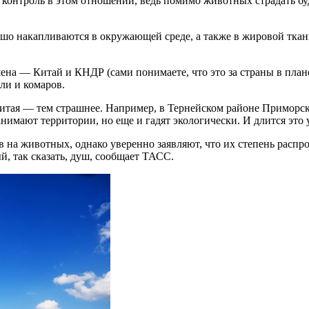
й контроль в этом отношении, ведь помимо животных страдать бу
шо накапливаются в окружающей среде, а также в жировой ткан
на — Китай и КНДР (сами понимаете, что это за страны в плане 
ли и комаров.
Китая — тем страшнее. Например, в Тернейском районе Приморс
нимают территории, но еще и гадят экологически. И длится это 
в на животных, однако уверенно заявляют, что их степень распр
, так сказать, душ, сообщает ТАСС.