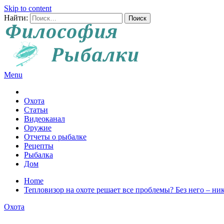
Skip to content
Найти:
Menu
Все о рыбалке и охоте
Охота
Статьи
Видеоканал
Оружие
Отчеты о рыбалке
Рецепты
Рыбалка
Дом
Home
Тепловизор на охоте решает все проблемы? Без него – ни
Охота