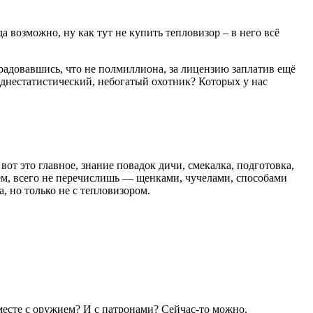
а возможно, ну как тут не купить тепловизор – в него всё
радовавшись, что не полмиллиона, за лицензию заплатив ещё
реднестатистический, небогатый охотник? Которых у нас
вот это главное, знание повадок дичи, смекалка, подготовка,
чем, всего не перечислишь — щенками, чучелами, способами
а, но только не с тепловизором.
Вместе с оружием? И с патронами? Сейчас-то можно.