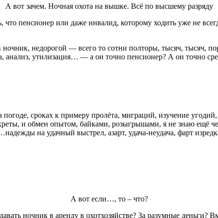
А вот зачем. Ночная охота на вышке. Всё по высшему разряду
, что пенсионер или даже инвалид, которому ходить уже не всегд
ночник, недорогой — всего то сотни полторы, тысяч, тысяч, по
лка, анализ, утилизация… — а он точно пенсионер? А он точно с
а погоде, сроках к примеру пролёта, миграций, изучение угодий, 
секреты, и обмен опытом, байками, розыгрышами, я не знаю ещё 
…надежды на удачный выстрел, азарт, удача-неудача, фарт изредк
А вот если…, то – что?
 давать ночник в аренду в охотхозяйстве? За разумные деньги? 