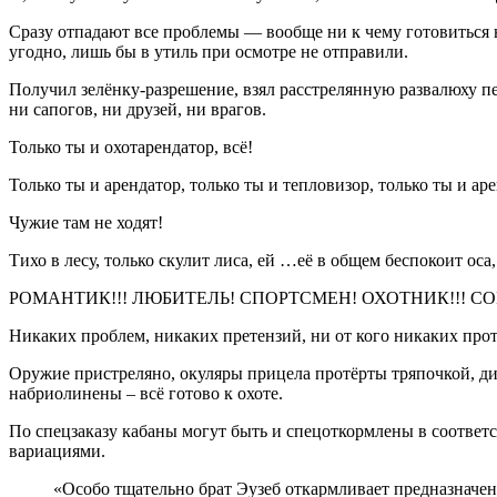
Сразу отпадают все проблемы — вообще ни к чему готовиться не
угодно, лишь бы в утиль при осмотре не отправили.
Получил зелёнку-разрешение, взял расстрелянную развалюху пе
ни сапогов, ни друзей, ни врагов.
Только ты и охотарендатор, всё!
Только ты и арендатор, только ты и тепловизор, только ты и ар
Чужие там не ходят!
Тихо в лесу, только скулит лиса, ей …её в общем беспокоит оса
РОМАНТИК!!! ЛЮБИТЕЛЬ! СПОРТСМЕН! ОХОТНИК!!! СО
Никаких проблем, никаких претензий, ни от кого никаких про
Оружие пристреляно, окуляры прицела протёрты тряпочкой, д
набриолинены – всё готово к охоте.
По спецзаказу кабаны могут быть и спецоткормлены в соответ
вариациями.
«Особо тщательно брат Эузеб откармливает предназначен