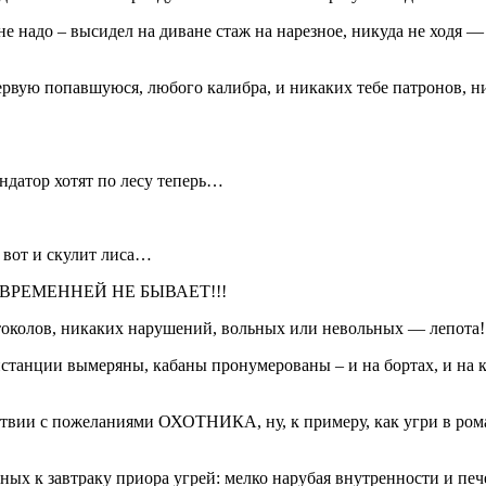
 надо – высидел на диване стаж на нарезное, никуда не ходя — 
рвую попавшуюся, любого калибра, и никаких тебе патронов, ни 
ендатор хотят по лесу теперь…
, вот и скулит лиса…
ВРЕМЕННЕЙ НЕ БЫВАЕТ!!!
токолов, никаких нарушений, вольных или невольных — лепота!
истанции вымеряны, кабаны пронумерованы – и на бортах, и на
ствии с пожеланиями ОХОТНИКА, ну, к примеру, как угри в рома
ных к завтраку приора угрей: мелко нарубая внутренности и пе