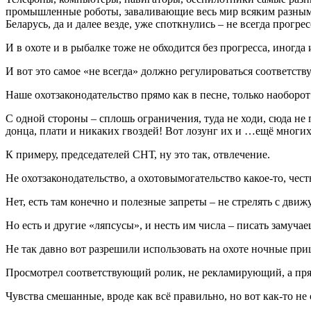
промышленные роботы, заваливающие весь мир всяким разным б
Беларусь, да и далее везде, уже споткнулись – не всегда прогрес
И в охоте и в рыбалке тоже не обходится без прогресса, иногда 
И вот это самое «не всегда» должно регулироваться соответст
Наше охотзаконодательство прямо как в песне, только наоборо
С одной стороны – сплошь ограничения, туда не ходи, сюда не гл
донца, плати и никаких гвоздей! Вот лозунг их и …ещё многи
К примеру, председателей СНТ, ну это так, отвлечение.
Не охотзаконодательство, а охотовымогательство какое-то, чест
Нет, есть там конечно и полезные запреты – не стрелять с дви
Но есть и другие «ляпсусы», и несть им числа – писать замучае
Не так давно вот разрешили использовать на охоте ночные при
Просмотрел соответствующий ролик, не рекламирующий, а пря
Чувства смешанные, вроде как всё правильно, но вот как-то не