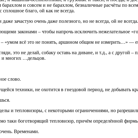
арахлом и совсем и не барахлом, безналичные расчёты по всем
с сплошное благо, ой как не всегда.
и даже зачастую очень даже полезного, но не всегда, ой не всегда
вующими законами – чтобы напрочь исключить нежелательное «го
т – «умом всё это не понять, аршином общим не измерить…» — ег
яди, это не делай, собаку оставь на диване, и т.д., а с другой –
х и многих …дельцов.
ное слово.
жущейся техники, не охотится в гнездовой период, не добывать 
шься.
целы и тепловизоры, с некоторыми ограничениями, но разрешили
мо таки боготворящий тепловизор, причём определённой фирмы
 очень. Временами.