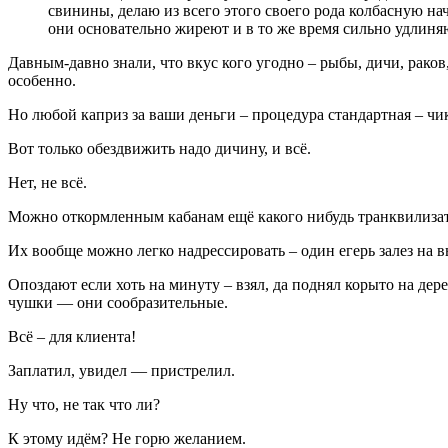
свинины, делаю из всего этого своего рода колбасную на
они основательно жиреют и в то же время сильно удлиня
Давным-давно знали, что вкус кого угодно – рыбы, дичи, раков,
особенно.
Но любой каприз за ваши деньги – процедура стандартная – чик
Вот только обездвижить надо дичину, и всё.
Нет, не всё.
Можно откормленным кабанам ещё какого нибудь транквилизато
Их вообще можно легко надрессировать – один егерь залез на в
Опоздают если хоть на минуту – взял, да поднял корыто на дер
чушки — они сообразительные.
Всё – для клиента!
Заплатил, увидел — пристрелил.
Ну что, не так что ли?
К этому идём? Не горю желанием.