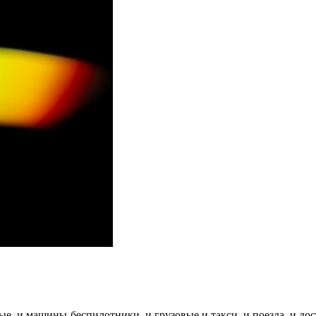
е, и машины-беспилотники, и грузовые и такси, и поезда, и д