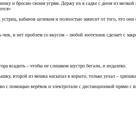
чинку и бросаю своим угрям. Держу их в садке с дном из мелкой
ются»
 устриц, кабанов целиком и полностью зависит от того, что они е
-чик, и нет проблем со вкусом – любой зоотехник сделает с зак
ра всадить – чтобы не слишком шустро бегали, и недалеко.
ышку, второй из мешка насыпал в корыто, только уехал – хрюшки 
ево с помощью верёвок и электротали с дистанционкой прямо с вы