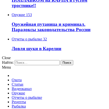
ПОПЛАВКОМ на КАРПА в густом
тростнике!!
Оружие
153
Оружейная путаница и криминал.
Парадоксы законодательства России
Отчеты о рыбалке
32
Ловля щуки в Карелии
Close
Найти:
Menu
Охота
Статьи
Видеоканал
Оружие
Отчеты о рыбалке
Рецепты
Рыбалка