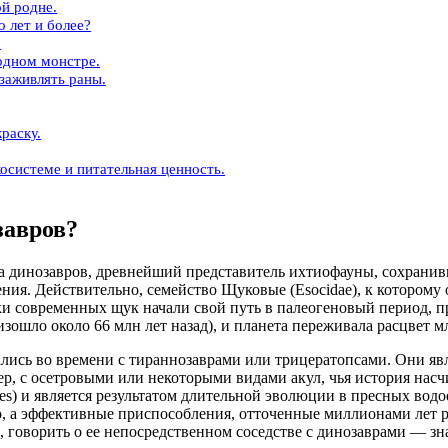
й родне.
о лет и более?
.
одном монстре.
заживлять раны.
раску.
косистеме и питательная ценность.
завров?
 динозавров, древнейший представитель ихтиофауны, сохранивш
нения. Действительно, семейство Щуковые (Esocidae), к которо
и современных щук начали свой путь в палеогеновый период, пр
ошло около 66 млн лет назад), и планета переживала расцвет 
ались во времени с тираннозаврами или трицератопсами. Они яв
р, с осетровыми или некоторыми видами акул, чья история нас
mes) и является результатом длительной эволюции в пресных вод
о, а эффективные приспособления, отточенные миллионами лет ра
 говорить о ее непосредственном соседстве с динозаврами — з