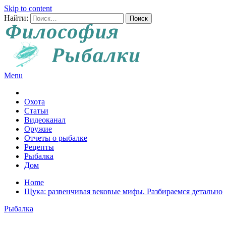
Skip to content
Найти:
Menu
Все о рыбалке и охоте
Охота
Статьи
Видеоканал
Оружие
Отчеты о рыбалке
Рецепты
Рыбалка
Дом
Home
Щука: развенчивая вековые мифы. Разбираемся детально
Рыбалка