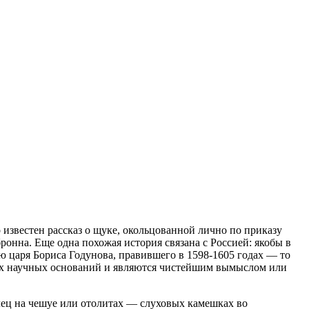
известен рассказ о щуке, окольцованной лично по приказу
ронна. Еще одна похожая история связана с Россией: якобы в
ю царя Бориса Годунова, правившего в 1598-1605 годах — то
аких научных оснований и являются чистейшим вымыслом или
лец на чешуе или отолитах — слуховых камешках во