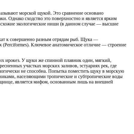
называют морской щукой. Это сравнение основано
ки. Однако сходство это поверхностно и является ярким
 схожие экологические ниши (в данном случае — высшие
лежат к совершенно разным отрядам рыб. Щука —
х (Perciformes). Ключевое анатомическое отличие — строение
их ирокез. У щуки же спинной плавник один, мягкий,
ресненных участках морских заливов, эстуариях рек, где
ологически не способна. Попытка поместить щуку в морскую
щниками, населяющими тропические и субтропические воды
ищнице, является мифом, основанным лишь на внешней