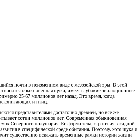
ийся почти в неизменном виде с мезозойской эры. В этой
му относится обыкновенная щука, имеет глубокие эволюционные
имерно 25-67 миллионов лет назад. Это время, когда
млекопитающих и птиц.
ляются представителями достаточно древней, но все же
читывает сотни миллионов лет. Современная обыкновенная
оемах Северного полушария. Ее форма тела, стратегия засадной
звития в специфической среде обитания. Поэтому, хотя щука и
начит существенно искажать временные рамки истории жизни