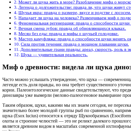
Может ли щука жить в море? Разоблачение мифа о морско
Легенда о долгожительстве: правда ли, что щуки живут ст
Щучья икра: правда о размере, вкусе и родстве с лососем
Нападает ли щука на человека? Развенчиваем миф о подв
Феноменальная регенерация: правда о способности щуки 
Вечная смена зубов: правда об обновляющихся клыках.
Месяц без еды: правда и мифы о щучьей голодовке.
Мастер камуфляжа: правда о способности щуки менять ок
Сила против течения: правда о мощном плавании щуки.
Дополнительные грани правды: ареал, скорость, роль в э
Щука — удивительная реальность.
Миф о древности: видела ли щука дино
Часто можно услышать утверждение, что щука — современница
легенде есть доля правды, но она требует существенного уточ
корни. Палеонтологические данные свидетельствуют, что предк
динозавры уже вымерли (мелово-палеогеновое вымирание произ
Таким образом, щуки, какими мы их знаем сегодня, не пересек
значительно более молодой группы рыб по сравнению, наприме
щука (Esox lucius) относится к отряду Щукообразных (Esocifor
охоты и строение челюстей — это не реликт далекого прошлог
является древним видом в масштабах современной ихтиофауны,