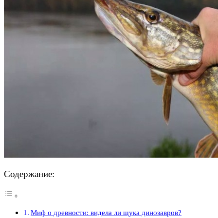
Содержание:
Миф о древности: видела ли щука динозавров?