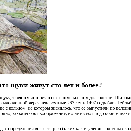
что щуки живут сто лет и более?
ку, является история о ее феноменальном долголетии. Широко 
выловленной через невероятные 267 лет в 1497 году близ Гейльб
 с кольцом, на котором значилось, что ее выпустили по велени
условно, захватывают воображение, но не имеют под собой ник
ах определения возраста рыб (таких как изучение годичных ко