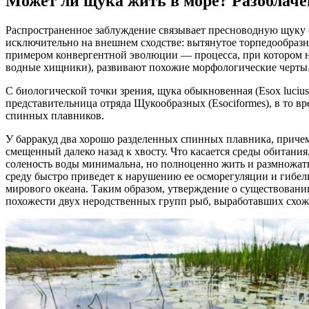
Может ли щука жить в море? Разоблаче
Распространенное заблуждение связывает пресноводную щуку 
исключительно на внешнем сходстве: вытянутое торпедообразно
примером конвергентной эволюции — процесса, при котором н
водные хищники), развивают похожие морфологические черты
С биологической точки зрения, щука обыкновенная (Esox luciu
представительница отряда Щукообразных (Esociformes), в то в
спинных плавников.
У барракуд два хорошо разделенных спинных плавника, приче
смещенный далеко назад к хвосту. Что касается среды обитания
соленость воды минимальна, но полноценно жить и размножать
среду быстро приведет к нарушению ее осморегуляции и гибе
мирового океана. Таким образом, утверждение о существован
похожести двух неродственных групп рыб, выработавших схож