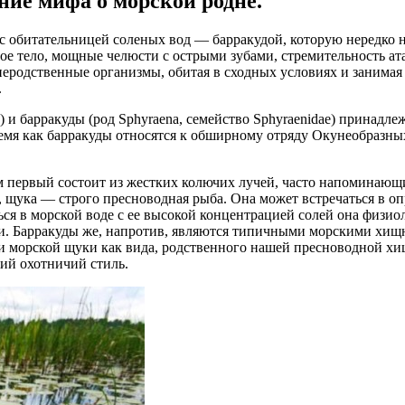
ние мифа о морской родне.
с обитательницей соленых вод — барракудой, которую нередко 
е тело, мощные челюсти с острыми зубами, стремительность ата
еродственные организмы, обитая в сходных условиях и занимая
.
s) и барракуды (род Sphyraena, семейство Sphyraenidae) принад
ремя как барракуды относятся к обширному отряду Окунеобразны
м первый состоит из жестких колючих лучей, часто напоминающ
, щука — строго пресноводная рыба. Она может встречаться в оп
ся в морской воде с ее высокой концентрацией солей она физи
ли. Барракуды же, напротив, являются типичными морскими хи
ии морской щуки как вида, родственного нашей пресноводной х
ий охотничий стиль.