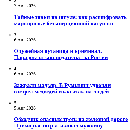
2
7 Авг 2026
Тайные знаки на шпуле: как расшифровать
маркировку безынерционной катушки
3
6 Авг 2026
Оружейная путаница и криминал.
Парадоксы законодательства России
4
6 Авг 2026
Зажрали мадьяр. В Румынии удвоили
отстрел медведей из-за атак на людей
5
5 Авг 2026
Обходчик опасных троп: на железной дороге
Приморья тигр атаковал мужчину