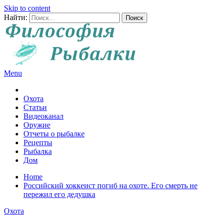
Skip to content
Найти:
Menu
Все о рыбалке и охоте
Охота
Статьи
Видеоканал
Оружие
Отчеты о рыбалке
Рецепты
Рыбалка
Дом
Home
Российский хоккеист погиб на охоте. Его смерть не
пережил его дедушка
Охота