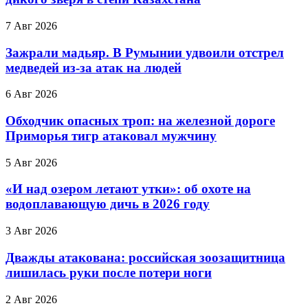
7 Авг 2026
Зажрали мадьяр. В Румынии удвоили отстрел
медведей из-за атак на людей
6 Авг 2026
Обходчик опасных троп: на железной дороге
Приморья тигр атаковал мужчину
5 Авг 2026
«И над озером летают утки»: об охоте на
водоплавающую дичь в 2026 году
3 Авг 2026
Дважды атакована: российская зоозащитница
лишилась руки после потери ноги
2 Авг 2026