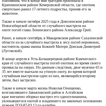
Напомним, что в конце мая трагедия произошла в
Крапивинском районе Кемеровской области, где охотник
смертельно ранил 17-летнего подростка, приняв его за
животное.
Также в начале октября 2025 года в Доволенском районе
Новосибирской области от случайного выстрела на
охоте погиб глава Ленинского района Александр Гриб.
Ранее, в начале сентября, в Макаровском районе Сахалинской
области из-за случайного выстрела в лесу погиб иеромонах,
настоятель храма иконы Божией Матери Донская Димитрий
(Луговской).
В конце апреля в Усть-Большерецком районе Камчатского
края от случайного выстрела погиб охотник во время своего
промысла на озерах. По данным следствия, двое мужчин 65 и
35 лет вместе выехали на утиную охоту, во время которой
случайным выстрелом один из них, являющийся второму
зятем, был застрелен.
Также в начале марта жизнь Николая Онищенко,
возглавлявшего Завьяловский район в Алтайском
крае внезапно оборвал выстрел его односельчанина,
увлекавшегося охотой и владевшего на законных основаниях
ружьем ТОЗ-87-03 12-го калибра.