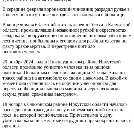
В середине февраля воронежский чиновник разрядил ружье в
коллегу по охоту, после выстрела тот скончался в больнице.
В конце января 63-летний житель деревни Усохи в Калужской
области, промышлявший незаконной рубкой в окрестностях
села, оказал вооруженное сопротивление пятерым работникам
лесничества, прибывшим к его дому для разбирательства по
факту браконьерства. В перестрелке погибло
несколько человек.
20 ноября 2024 года в Нижнеудинском районе Иркутской
области произошло убийство человека из-за ошибки
охотника. По данным следствия, женщина 31 года ехала по
трассе района на автомобиле со своим знакомым. В какой-то
момент она остановилась на обочине у лесополосы для
перекура. Женщина вышла из машины и через несколько
секунд упала, сраженная выстрелом.
18 ноября в Ольхонском районе Иркутской области началось
расследование трагедии в лесу во время загонной охоты на
лося, на которой погиб человек. Причастными к делу
убийства оказались местные сотрудники правоохранительных
органов.