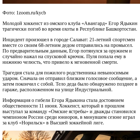
Фото: 1zoom.ru/kycb
Молодой хоккеист из омского клуба «Авангард» Егор Ядыкин
трагически погиб во время охоты в Республике Башкортостан.
Инцидент произошел в городе Салават: 21-летний спортсмен
вместе со своим 68-летним дедом отправились на промысел.
По предварительным данным, Егор потянулся за оружием и
случайно нажал на спусковой крючок. Пуля попала ему в
нижнюю челюсть, что привело к мгновенной смерти.
Трагедия стала для пожилого родственника невыносимым
ударом. Сначала он отправил близким голосовое сообщение, а
затем покончил с собой. Тело деда было обнаружено позднее в
гараже, расположенном на улице Индустриальной.
Информация о гибели Егора Ядыкина стала достоянием
общественности 11 июня. Хоккеист, который в прошлом
выступал за команду «Омские ястребы» и дважды становился
чемпионом России среди юниоров, в минувшем сезоне играл
за клуб «Норильск» в Высшей хоккейной лиге.