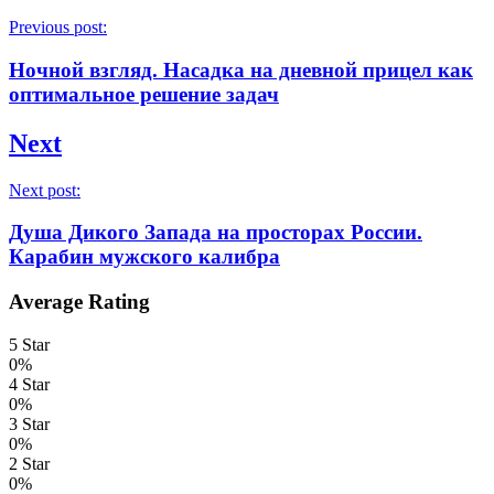
Previous post:
Ночной взгляд. Насадка на дневной прицел как
оптимальное решение задач
Next
Next post:
Душа Дикого Запада на просторах России.
Карабин мужского калибра
Average Rating
5 Star
0%
4 Star
0%
3 Star
0%
2 Star
0%