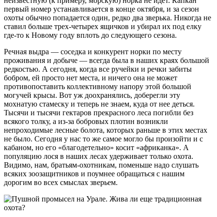
неизвестную (к примеру, морскую) норка не идет. Капкан
первый номер устанавливается в конце октября, и за сезон
охоты обычно попадается один, редко два зверька. Никогда не
ставил больше трех-четырех ящичков и убирал их под елку
где-то к Новому году вплоть до следующего сезона.
Речная выдра — соседка и конкурент норки по месту
проживания и добыче — всегда была в наших краях большой
редкостью. А сегодня, когда все ручейки и речки забиты
бобром, ей просто нет места, и ничего она не может
противопоставить коллективному напору этой большой
могучей крысы. Вот уж доохранялись, доберегли эту
мохнатую стамеску и теперь не знаем, куда от нее деться.
Тысячи и тысячи гектаров прекрасного леса погибли без
всякого толку, а из-за бобровых плотин возникли
непроходимые лесные болота, которых раньше в этих местах
не было. Сегодня у нас то же самое могло бы произойти и с
кабаном, но его «благодетельно» косит «африканка». А
популяцию лося в наших лесах удерживает только охота.
Видимо, нам, братьям-охотникам, поменьше надо слушать
всяких зоозащитников и поумнее обращаться с нашим
дорогим во всех смыслах зверьем.