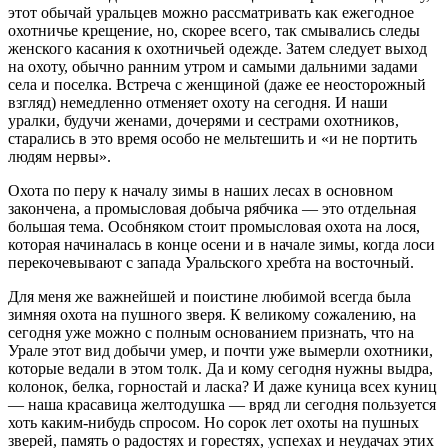
этот обычай уральцев можно рассматривать как ежегодное
охотничье крещение, но, скорее всего, так смывались следы
женского касания к охотничьей одежде. Затем следует выход
на охоту, обычно ранним утром и самыми дальними задами
села и поселка. Встреча с женщиной (даже ее неосторожный
взгляд) немедленно отменяет охоту на сегодня. И наши
уралки, будучи женами, дочерями и сестрами охотников,
старались в это время особо не мельтешить и «и не портить
людям нервы».
Охота по перу к началу зимы в наших лесах в основном
закончена, а промысловая добыча рябчика — это отдельная
большая тема. Особняком стоит промысловая охота на лося,
которая начиналась в конце осени и в начале зимы, когда лоси
перекочевывают с запада Уральского хребта на восточный.
Для меня же важнейшей и поистине любимой всегда была
зимняя охота на пушного зверя. К великому сожалению, на
сегодня уже можно с полным основанием признать, что на
Урале этот вид добычи умер, и почти уже вымерли охотники,
которые ведали в этом толк. Да и кому сегодня нужны выдра,
колонок, белка, горностай и ласка? И даже куница всех куниц
— наша красавица желтодушка — вряд ли сегодня пользуется
хоть каким-нибудь спросом. Но сорок лет охоты на пушных
зверей, память о радостях и горестях, успехах и неудачах этих