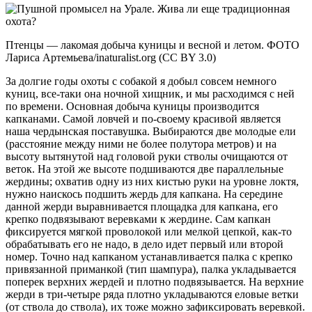
Птенцы — лакомая добыча куницы и весной и летом. ФОТО
Лариса Артемьева/inaturalist.org (CC BY 3.0)
За долгие годы охоты с собакой я добыл совсем немного
куниц, все-таки она ночной хищник, и мы расходимся с ней
по времени. Основная добыча куницы производится
капканами. Самой ловчей и по-своему красивой является
наша чердынская поставушка. Выбираются две молодые ели
(расстояние между ними не более полутора метров) и на
высоту вытянутой над головой руки стволы очищаются от
веток. На этой же высоте подшиваются две параллельные
жердины; охватив одну из них кистью руки на уровне локтя,
нужно наискось подшить жердь для капкана. На середине
данной жерди выравнивается площадка для капкана, его
крепко подвязывают веревками к жердине. Сам капкан
фиксируется мягкой проволокой или мелкой цепкой, как-то
обрабатывать его не надо, в дело идет первый или второй
номер. Точно над капканом устанавливается палка с крепко
привязанной приманкой (тип шампура), палка укладывается
поперек верхних жердей и плотно подвязывается. На верхние
жерди в три-четыре ряда плотно укладываются еловые ветки
(от ствола до ствола), их тоже можно зафиксировать веревкой.