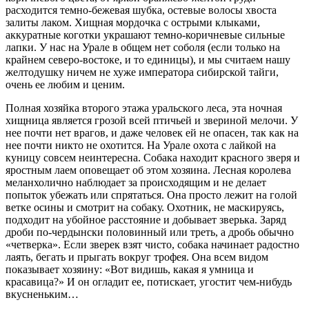
расходится темно-бежевая шубка, остевые волосы хвоста
залиты лаком. Хищная мордочка с острыми клыками,
аккуратные коготки украшают темно-коричневые сильные
лапки. У нас на Урале в общем нет соболя (если только на
крайнем северо-востоке, и то единицы), и мы считаем нашу
желтодушку ничем не хуже императора сибирской тайги,
очень ее любим и ценим.
Полная хозяйка второго этажа уральского леса, эта ночная
хищница является грозой всей птичьей и звериной мелочи. У
нее почти нет врагов, и даже человек ей не опасен, так как на
нее почти никто не охотится. На Урале охота с лайкой на
куницу совсем неинтересна. Собака находит красного зверя и
яростным лаем оповещает об этом хозяина. Лесная королева
меланхолично наблюдает за происходящим и не делает
попыток убежать или спрятаться. Она просто лежит на голой
ветке осины и смотрит на собаку. Охотник, не маскируясь,
подходит на убойное расстояние и добывает зверька. Заряд
дроби по-чердынски половинный или треть, а дробь обычно
«четверка». Если зверек взят чисто, собака начинает радостно
лаять, бегать и прыгать вокруг трофея. Она всем видом
показывает хозяину: «Вот видишь, какая я умница и
красавица?» И он огладит ее, потискает, угостит чем-нибудь
вкусненьким…