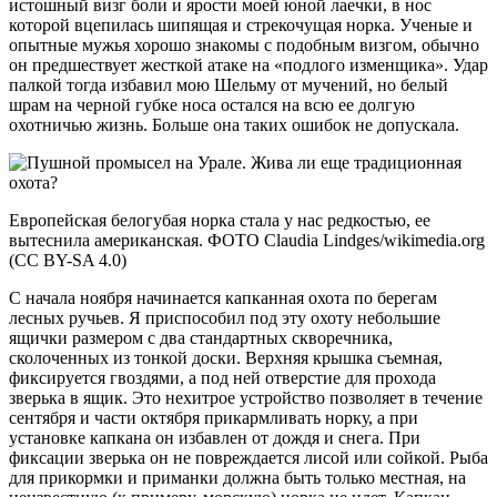
истошный визг боли и ярости моей юной лаечки, в нос
которой вцепилась шипящая и стрекочущая норка. Ученые и
опытные мужья хорошо знакомы с подобным визгом, обычно
он предшествует жесткой атаке на «подлого изменщика». Удар
палкой тогда избавил мою Шельму от мучений, но белый
шрам на черной губке носа остался на всю ее долгую
охотничью жизнь. Больше она таких ошибок не допускала.
Европейская белогубая норка стала у нас редкостью, ее
вытеснила американская. ФОТО Claudia Lindges/wikimedia.org
(CC BY-SA 4.0)
С начала ноября начинается капканная охота по берегам
лесных ручьев. Я приспособил под эту охоту небольшие
ящички размером с два стандартных скворечника,
сколоченных из тонкой доски. Верхняя крышка съемная,
фиксируется гвоздями, а под ней отверстие для прохода
зверька в ящик. Это нехитрое устройство позволяет в течение
сентября и части октября прикармливать норку, а при
установке капкана он избавлен от дождя и снега. При
фиксации зверька он не повреждается лисой или сойкой. Рыба
для прикормки и приманки должна быть только местная, на