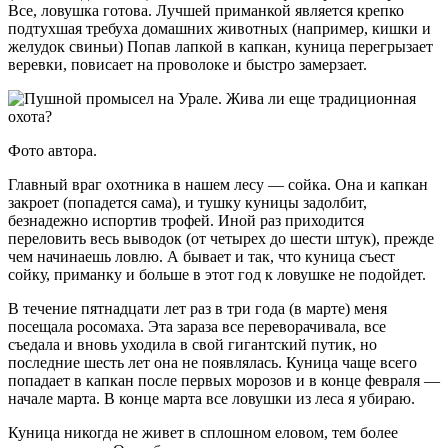
Все, ловушка готова. Лучшей приманкой является крепко
подтухшая требуха домашних животных (например, кишки и
желудок свиньи) Попав лапкой в капкан, куница перегрызает
веревки, повисает на проволоке и быстро замерзает.
Фото автора.
Главный враг охотника в нашем лесу — сойка. Она и капкан
закроет (попадется сама), и тушку куницы задолбит,
безнадежно испортив трофей. Иной раз приходится
переловить весь выводок (от четырех до шести штук), прежде
чем начинаешь ловлю. А бывает и так, что куница съест
сойку, приманку и больше в этот год к ловушке не подойдет.
В течение пятнадцати лет раз в три года (в марте) меня
посещала росомаха. Эта зараза все переворачивала, все
съедала и вновь уходила в свой гигантский путик, но
последние шесть лет она не появлялась. Куница чаще всего
попадает в капкан после первых морозов и в конце февраля —
начале марта. В конце марта все ловушки из леса я убираю.
Куница никогда не живет в сплошном еловом, тем более