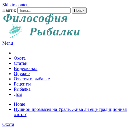
Skip to content
Найти:
Menu
Все о рыбалке и охоте
Охота
Статьи
Видеоканал
Оружие
Отчеты о рыбалке
Рецепты
Рыбалка
Дом
Home
Пушной промысел на Урале. Жива ли еще традиционная
охота?
Охота