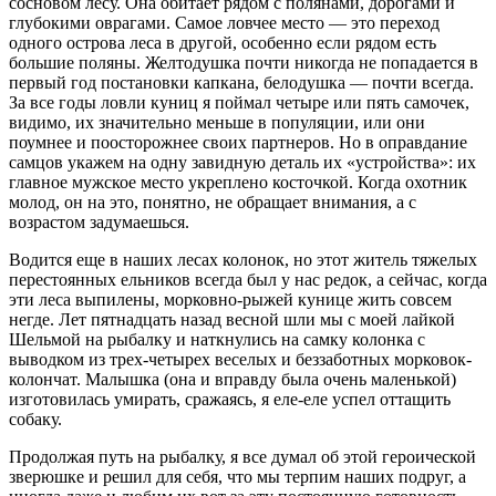
сосновом лесу. Она обитает рядом с полянами, дорогами и
глубокими оврагами. Самое ловчее место — это переход
одного острова леса в другой, особенно если рядом есть
большие поляны. Желтодушка почти никогда не попадается в
первый год постановки капкана, белодушка — почти всегда.
За все годы ловли куниц я поймал четыре или пять самочек,
видимо, их значительно меньше в популяции, или они
поумнее и поосторожнее своих партнеров. Но в оправдание
самцов укажем на одну завидную деталь их «устройства»: их
главное мужское место укреплено косточкой. Когда охотник
молод, он на это, понятно, не обращает внимания, а с
возрастом задумаешься.
Водится еще в наших лесах колонок, но этот житель тяжелых
перестоянных ельников всегда был у нас редок, а сейчас, когда
эти леса выпилены, морковно-рыжей кунице жить совсем
негде. Лет пятнадцать назад весной шли мы с моей лайкой
Шельмой на рыбалку и наткнулись на самку колонка с
выводком из трех-четырех веселых и беззаботных морковок-
колончат. Малышка (она и вправду была очень маленькой)
изготовилась умирать, сражаясь, я еле-еле успел оттащить
собаку.
Продолжая путь на рыбалку, я все думал об этой героической
зверюшке и решил для себя, что мы терпим наших подруг, а