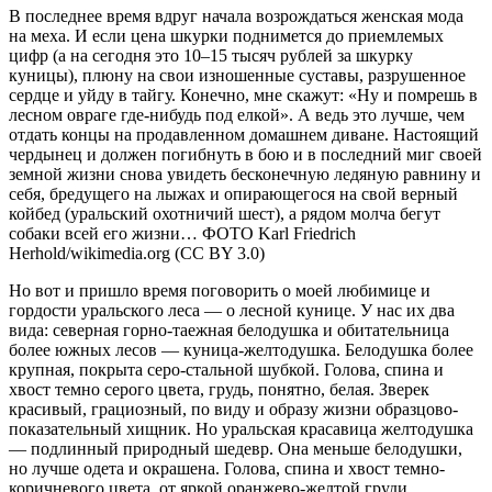
В последнее время вдруг начала возрождаться женская мода
на меха. И если цена шкурки поднимется до приемлемых
цифр (а на сегодня это 10–15 тысяч рублей за шкурку
куницы), плюну на свои изношенные суставы, разрушенное
сердце и уйду в тайгу. Конечно, мне скажут: «Ну и помрешь в
лесном овраге где-нибудь под елкой». А ведь это лучше, чем
отдать концы на продавленном домашнем диване. Настоящий
чердынец и должен погибнуть в бою и в последний миг своей
земной жизни снова увидеть бесконечную ледяную равнину и
себя, бредущего на лыжах и опирающегося на свой верный
койбед (уральский охотничий шест), а рядом молча бегут
собаки всей его жизни… ФОТО Karl Friedrich
Herhold/wikimedia.org (CC BY 3.0)
Но вот и пришло время поговорить о моей любимице и
гордости уральского леса — о лесной кунице. У нас их два
вида: северная горно-таежная белодушка и обитательница
более южных лесов — куница-желтодушка. Белодушка более
крупная, покрыта серо-стальной шубкой. Голова, спина и
хвост темно серого цвета, грудь, понятно, белая. Зверек
красивый, грациозный, по виду и образу жизни образцово-
показательный хищник. Но уральская красавица желтодушка
— подлинный природный шедевр. Она меньше белодушки,
но лучше одета и окрашена. Голова, спина и хвост темно-
коричневого цвета, от яркой оранжево-желтой груди