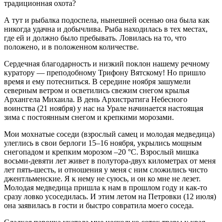
традиционная охота?
А тут и рыбалка подоспела, нынешней осенью она была как
никогда удачна и добычлива. Рыба находилась в тех местах,
где ей и должно было пребывать. Ловилась на то, что
положено, и в положенном количестве.
Сердечная благодарность и низкий поклон нашему речному
куратору — преподобному Трифону Вятскому! Но пришло
время и ему потесниться. В середине ноября зашумели
северным ветром и осветились свежим снегом крылья
Архангела Михаила. В день Архистратига Небесного
воинства (21 ноября) у нас на Урале начинается настоящая
зима с постоянным снегом и крепкими морозами.
Мои мохнатые соседи (взрослый самец и молодая медведица)
улеглись в свои берлоги 15–16 ноября, укрылись мощным
снегопадом и крепким морозом –20 °С. Взрослый мишка
восьми-девяти лет живет в полутора-двух километрах от меня
лет пять-шесть, и отношения у меня с ним сложились чисто
джентльменские. Я к нему не суюсь, и он ко мне не лезет.
Молодая медведица пришла к нам в прошлом году и как-то
сразу ловко усоседилась. И этим летом на Петровки (12 июля)
она заявилась в гости и быстро совратила моего соседа.