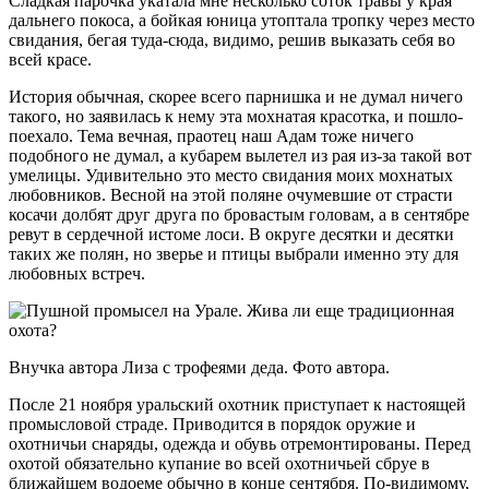
Сладкая парочка укатала мне несколько соток травы у края
дальнего покоса, а бойкая юница утоптала тропку через место
свидания, бегая туда-сюда, видимо, решив выказать себя во
всей красе.
История обычная, скорее всего парнишка и не думал ничего
такого, но заявилась к нему эта мохнатая красотка, и пошло-
поехало. Тема вечная, праотец наш Адам тоже ничего
подобного не думал, а кубарем вылетел из рая из-за такой вот
умелицы. Удивительно это место свидания моих мохнатых
любовников. Весной на этой поляне очумевшие от страсти
косачи долбят друг друга по бровастым головам, а в сентябре
ревут в сердечной истоме лоси. В округе десятки и десятки
таких же полян, но зверье и птицы выбрали именно эту для
любовных встреч.
Внучка автора Лиза с трофеями деда. Фото автора.
После 21 ноября уральский охотник приступает к настоящей
промысловой страде. Приводится в порядок оружие и
охотничьи снаряды, одежда и обувь отремонтированы. Перед
охотой обязательно купание во всей охотничьей сбруе в
ближайшем водоеме обычно в конце сентября. По-видимому,