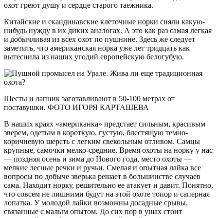
охот греют душу и сердце старого таежника.
Китайские и скандинавские клеточные норки сняли какую-
нибудь нужду в их диких аналогах. А это как раз самая легкая
и добычливая из всех охот по пушнине. Здесь же следует
заметить, что американская норка уже лет тридцать как
вытеснила из наших угодий европейскую белогубую.
Шесты и лапник заготавливают в 50-100 метрах от
поставушки. ФОТО ИГОРЯ КАРТАШЕВА
В наших краях «американка» предстает сильным, красивым
зверем, одетым в короткую, густую, блестящую темно-
коричневую шерсть с легким свекольным отливом. Самцы
крупные, самочки мелко-средние. Время охоты на норку у нас
— поздняя осень и зима до Нового года, место охоты —
мелкие лесные речки и ручьи. Смелая и опытная лайка все
вопросы по добыче зверька решает в большинстве случаев
сама. Находит норку, решительно ее атакует и давит. Понятно,
что совсем не лишними будут на этой охоте топор и саперная
лопатка. У молодой лайки возможны досадные срывы,
связанные с малым опытом. До сих пор в ушах стоит