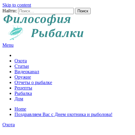
Skip to content
Найти:
Menu
Все о рыбалке и охоте
Охота
Статьи
Видеоканал
Оружие
Отчеты о рыбалке
Рецепты
Рыбалка
Дом
Home
Поздравляем Вас с Днем охотника и рыболова!
Охота