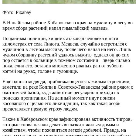
Фото: Pixabay
В Нанайском районе Хабаровского края на мужчину в лесу во
время сбора растений напал гималайский медведь.
По данным полиции, хищник атаковал человека в пяти
километрах от села Лидога. Медведь случайно встретился с
мужчиной в лесном массиве, после чего напал на него. Лишь
чудом сборщику растений удалось выжить, однако он до сих
пор остается в больнице в тяжелом состоянии – зверь сильно
покалечил его, оставив множество рваных ран от зубов и
когтей на руках, голове и туловище.
Еще одного медведя, приближающегося к жилым строениям,
заметили на реке Коппи в Советско-Гаванском районе рядом с
охотничьей базой, куда животное регулярно приходит в
поисках пропитания. На данный момент идут поиски
косолапого с целью его ликвидации, так как такая особь
представляет прямую угрозу людям.
Также в Хабаровском крае зафиксирована активность тигров,
которые снова начали делать вылазки к жилым домам и
хозяйствам, чтобы поживиться легкой добычей. Правда, на
этот раз полосатых хищников интересовали не только собаки,