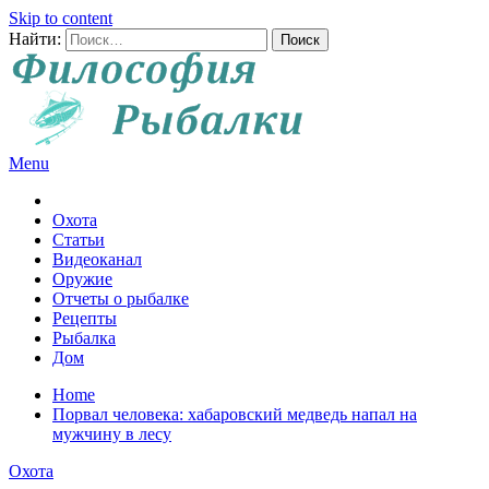
Skip to content
Найти:
Menu
Все о рыбалке и охоте
Охота
Статьи
Видеоканал
Оружие
Отчеты о рыбалке
Рецепты
Рыбалка
Дом
Home
Порвал человека: хабаровский медведь напал на
мужчину в лесу
Охота