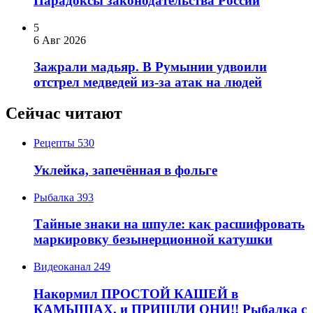
Парадоксы законодательства России
5
6 Авг 2026
Зажрали мадьяр. В Румынии удвоили
отстрел медведей из-за атак на людей
Сейчас читают
Рецепты
530
Уклейка, запечённая в фольге
Рыбалка
393
Тайные знаки на шпуле: как расшифровать
маркировку безынерционной катушки
Видеоканал
249
Накормил ПРОСТОЙ КАШЕЙ в
КАМЫШАХ, и ПРИШЛИ ОНИ!! Рыбалка с