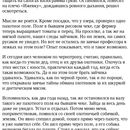
тащить на сапогах килограммы грязи. Остановился, повесил
на плечо «Ижевку», дождавшись ровного дыхания, решил
осмотреться.
Мысли же роятся. Кроме посадки, что у озера, проверил одно
пахотное поле. Поле в бывшем рисовом чеке, где фермер
теперь выращивает томаты и перец. На проселке, а так же на
мягкой пахоте, нашел следы зайчиков. Но ни лежек, ни самих
русаков не увидел. Но вот не остались ли заячьи профессора в
лежках на этом поле? Опыт показывает, что и такое возможно.
И сегодня шел челноком по чернотропу, считаю, правильно,
как когда-то учили дед, отец и их друзья охотники. Охочусь в
этих местах с юности, практически каждый год, когда есть
такая возможность. Да и на этом поле брать зайчика
удавалось. Удавалось, как по черной тропе, так и по пороше,
что открывала заячьи тайны обмана охотников за их шкуркой
и диетическим мясом.
Вспомнилось, как два года назад, так же остановился на валу
такого же пахотного поля на бывшем чеке. Зайца за весь день
даже не увидел. Устал и отдыхал. Потом мимо меня,
поприветствовав, появился со своей охотничьей собачкой,
земляк. Он явно спешил домой, пошел прямо через пахоту, что
я уже наметил себе. Он шел прямо через поле, а его собака
челноком бегала по пахоте. Стоял и ожидал, что уж сейчас