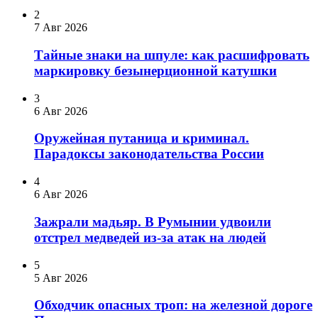
2
7 Авг 2026
Тайные знаки на шпуле: как расшифровать
маркировку безынерционной катушки
3
6 Авг 2026
Оружейная путаница и криминал.
Парадоксы законодательства России
4
6 Авг 2026
Зажрали мадьяр. В Румынии удвоили
отстрел медведей из-за атак на людей
5
5 Авг 2026
Обходчик опасных троп: на железной дороге