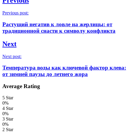
Previous
Previous post:
Растущий негатив к ловле на жерлицы: от
традиционной снасти к символу конфликта
Next
Next post:
Температура воды как ключевой фактор клева:
от зимней паузы до летнего жора
Average Rating
5 Star
0%
4 Star
0%
3 Star
0%
2 Star