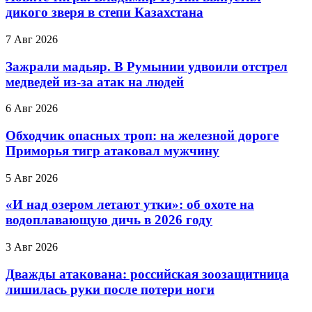
дикого зверя в степи Казахстана
7 Авг 2026
Зажрали мадьяр. В Румынии удвоили отстрел
медведей из-за атак на людей
6 Авг 2026
Обходчик опасных троп: на железной дороге
Приморья тигр атаковал мужчину
5 Авг 2026
«И над озером летают утки»: об охоте на
водоплавающую дичь в 2026 году
3 Авг 2026
Дважды атакована: российская зоозащитница
лишилась руки после потери ноги