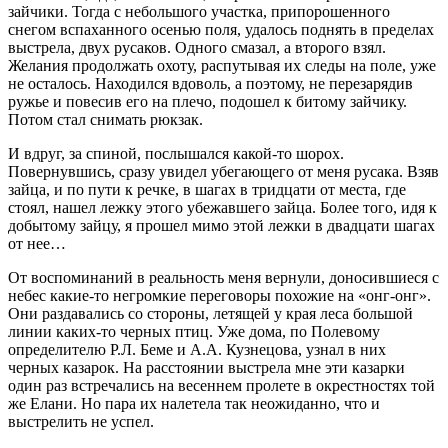
зайчики. Тогда с небольшого участка, припорошенного
снегом вспаханного осенью поля, удалось поднять в пределах
выстрела, двух русаков. Одного смазал, а второго взял.
Желания продолжать охоту, распутывая их следы на поле, уже
не осталось. Находился вдоволь, а поэтому, не перезарядив
ружье и повесив его на плечо, подошел к битому зайчику.
Потом стал снимать рюкзак.
И вдруг, за спиной, послышался какой-то шорох.
Повернувшись, сразу увидел убегающего от меня русака. Взяв
зайца, и по пути к речке, в шагах в тридцати от места, где
стоял, нашел лежку этого убежавшего зайца. Более того, идя к
добытому зайцу, я прошел мимо этой лежки в двадцати шагах
от нее…
От воспоминаний в реальность меня вернули, доносившиеся с
небес какие-то негромкие переговоры похожие на «онг-онг».
Они раздавались со стороны, летящей у края леса большой
линии каких-то черных птиц. Уже дома, по Полевому
определителю Р.Л. Беме и А.А. Кузнецова, узнал в них
черных казарок. На расстоянии выстрела мне эти казарки
один раз встречались на весеннем пролете в окрестностях той
же Елани. Но пара их налетела так неожиданно, что и
выстрелить не успел.