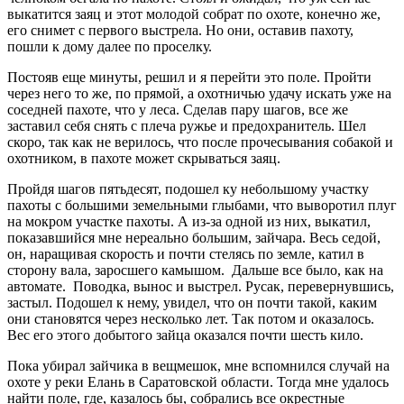
выкатится заяц и этот молодой собрат по охоте, конечно же,
его снимет с первого выстрела. Но они, оставив пахоту,
пошли к дому далее по проселку.
Постояв еще минуты, решил и я перейти это поле. Пройти
через него то же, по прямой, а охотничью удачу искать уже на
соседней пахоте, что у леса. Сделав пару шагов, все же
заставил себя снять с плеча ружье и предохранитель. Шел
скоро, так как не верилось, что после прочесывания собакой и
охотником, в пахоте может скрываться заяц.
Пройдя шагов пятьдесят, подошел ку небольшому участку
пахоты с большими земельными глыбами, что выворотил плуг
на мокром участке пахоты. А из-за одной из них, выкатил,
показавшийся мне нереально большим, зайчара. Весь седой,
он, наращивая скорость и почти стелясь по земле, катил в
сторону вала, заросшего камышом. Дальше все было, как на
автомате. Поводка, вынос и выстрел. Русак, перевернувшись,
застыл. Подошел к нему, увидел, что он почти такой, каким
они становятся через несколько лет. Так потом и оказалось.
Вес его этого добытого зайца оказался почти шесть кило.
Пока убирал зайчика в вещмешок, мне вспомнился случай на
охоте у реки Елань в Саратовской области. Тогда мне удалось
найти поле, где, казалось бы, собрались все окрестные