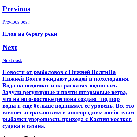
Previous
Previous post:
Плов на берегу реки
Next
Next post:
Новости от рыболовов с Нижней ВолгиНа
Нижней Волге ожидают дождей и похолодания.
Вода на водоемах и на раскатах поднялась.
Задули регулярные и почти штормовые ветра,
что на юго-востоке региона создают подпор
воды и еще больше поднимает ее уровень. Все это
вселяет астраханским и иногородним любителям
рыбалки уверенность прихода с Каспия косяков
судака и сазана.