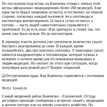
По последним подсчетам, на Камчатке только с начала этой
весны официально ликвидировано более 260 медведей. Еще
одна часть бурых хищников остается, естественно, на темной
стороне, поскольку каждый километр леса охотоведы и
инспекторы контролировать 24 часа в сутки не могут, а
потому — часть людей самостоятельно справляется с
проблемой. Если есть опыт. Или приперло к стенке так, что
иначе уже было нельзя. Не до инспекторов.
К примеру, власти региона уже увеличили количество групп
быстрого реагирования до семи. В каждой, кроме
полицейских, два-три опытных охотника. У некоторых групп
имеются квадрокоптеры и тепловизоры, которые нужны в
вечернее и ночное время для отслеживания вышедших к
людям медведей. Но хватает ли этого при ситуации, когда
популяция дала резкий рост? Вопрос открытый.
Фото: 1zoom.ru
Самый медвежий район Камчатки – Елизовский. Оттуда
регулярно приходят сообщения о встречах людей с медведями
в жилом секторе или на землях сельского хозяйства. На