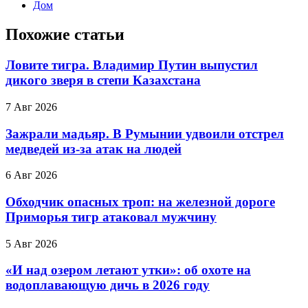
Дом
Похожие статьи
Ловите тигра. Владимир Путин выпустил
дикого зверя в степи Казахстана
7 Авг 2026
Зажрали мадьяр. В Румынии удвоили отстрел
медведей из-за атак на людей
6 Авг 2026
Обходчик опасных троп: на железной дороге
Приморья тигр атаковал мужчину
5 Авг 2026
«И над озером летают утки»: об охоте на
водоплавающую дичь в 2026 году