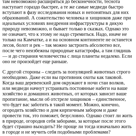
там невозможно расширяться до бесконечности, теснота
наступает гораздо быстрее, а те же самые медведи быстро
вступают в фазу исследования новых и непонятных для них
образований. А сожительство человека и хищников даже при
идеальных условиях внедрения инфраструктуры в дикую
природу невозможно, и бывает только в сказках. Однако это
не означает, что к этому не надо стремиться. Надо, иначе не
только на Камчатке, а и на основном континенте не останется
лесов, болот и рек – так можно застроить абсолютно все,
после чего неизбежны природные катастрофы, а там глядишь
— и до стирания человечества с лица планеты недалеко. Если
оно не произойдет еще раньше.
С другой стороны – следить за популяцией животных строго
необходимо. Даже если вы противник охоты как таковой.
Когда ваш деревенский дом окружают в ночи стаи волков,
или медведи начнут устраивать постоянные набеги на ваше
хозяйство и домашних животных, от которых зависит ваше
пропитание, мысли об отстреле хищников – единственное,
что будет вас заботить в такой момент. Можно, конечно,
огородить хозяйство и дом кирпичным забором и даже
провести ток, это поможет, безусловно. Однако стоит ли жить
в природе, огородив себя заборами, за которые после этого
будет страшно выходить? Не проще ли тогда изначально жить
в городе и не мучить себя подобными проблемами?