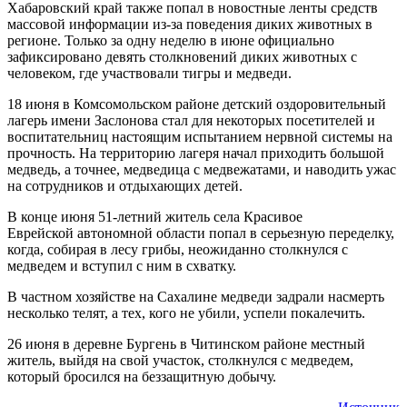
Хабаровский край также попал в новостные ленты средств
массовой информации из-за поведения диких животных в
регионе. Только за одну неделю в июне официально
зафиксировано девять столкновений диких животных с
человеком, где участвовали тигры и медведи.
18 июня в Комсомольском районе детский оздоровительный
лагерь имени Заслонова стал для некоторых посетителей и
воспитательниц настоящим испытанием нервной системы на
прочность. На территорию лагеря начал приходить большой
медведь, а точнее, медведица с медвежатами, и наводить ужас
на сотрудников и отдыхающих детей.
В конце июня 51-летний житель села Красивое
Еврейской автономной области попал в серьезную переделку,
когда, собирая в лесу грибы, неожиданно столкнулся с
медведем и вступил с ним в схватку.
В частном хозяйстве на Сахалине медведи задрали насмерть
несколько телят, а тех, кого не убили, успели покалечить.
26 июня в деревне Бургень в Читинском районе местный
житель, выйдя на свой участок, столкнулся с медведем,
который бросился на беззащитную добычу.