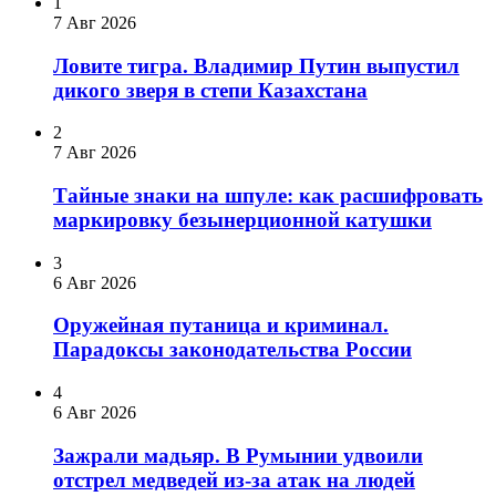
1
7 Авг 2026
Ловите тигра. Владимир Путин выпустил
дикого зверя в степи Казахстана
2
7 Авг 2026
Тайные знаки на шпуле: как расшифровать
маркировку безынерционной катушки
3
6 Авг 2026
Оружейная путаница и криминал.
Парадоксы законодательства России
4
6 Авг 2026
Зажрали мадьяр. В Румынии удвоили
отстрел медведей из-за атак на людей