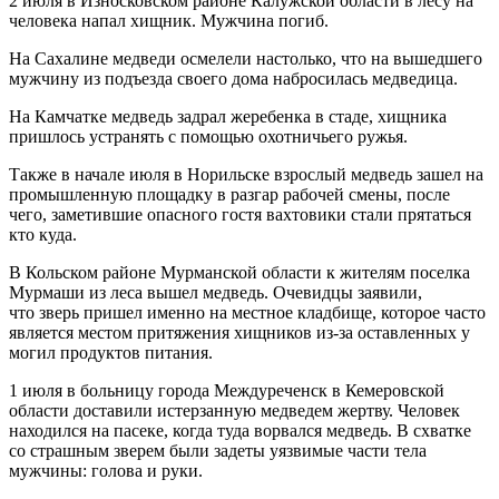
2 июля в Износковском районе Калужской области в лесу на
человека напал хищник. Мужчина погиб.
На Сахалине медведи осмелели настолько, что на вышедшего
мужчину из подъезда своего дома набросилась медведица.
На Камчатке медведь задрал жеребенка в стаде, хищника
пришлось устранять с помощью охотничьего ружья.
Также в начале июля в Норильске взрослый медведь зашел на
промышленную площадку в разгар рабочей смены, после
чего, заметившие опасного гостя вахтовики стали прятаться
кто куда.
В Кольском районе Мурманской области к жителям поселка
Мурмаши из леса вышел медведь. Очевидцы заявили,
что зверь пришел именно на местное кладбище, которое часто
является местом притяжения хищников из-за оставленных у
могил продуктов питания.
1 июля в больницу города Междуреченск в Кемеровской
области доставили истерзанную медведем жертву. Человек
находился на пасеке, когда туда ворвался медведь. В схватке
со страшным зверем были задеты уязвимые части тела
мужчины: голова и руки.