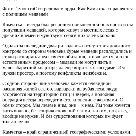
Фото: 1zoom.ruОтстреливаем орды. Как Камчатка справляется
с полчищем медведей
Камчатка – всегда был регионом повышенной опасности из-за
популяции медведей, которые живут в местных лесах с
древних времен и чувствуют себя в них очень хорошо.
Однако за последние два-три года из-за отсутствия должного
контроля со стороны человека бурые медведи расплодились и
стали расширять ареал своего обитания, что является вполне
естественным процессом – медведи не могут жить в
малогабаритной квартире, да еще впритык с соседями. Им
нужен простор, а поэтому конфликты неизбежны.
С одной стороны вина человека кажется очевидной –
расширяя жилой сектор, варварски вырубая леса, люди
вторгаются на территорию птиц и зверей, а подобная
операция всегда переходит в столкновение с жертвами. С
обеих сторон. Мы лезем к ним, они – к нам. Им тоже хочется
жить вольно, без соприкосновений с теми, кто им, по факту,
вообще не нужен. И без существования которых им будет
только лучше.
Камчатка – край ограниченный географическими условиями,