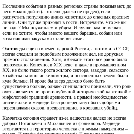
Последние события в разных регионах страны показывают, до
чего можно дойти (а это еще далеко не предел), если
распустить популяцию диких животных до опасных красных
линий. Они тут же приходят в гости. Встречайте. Что же вы
не рады? Мы поужинаем и уйдем. И лучше нам не мешать,
если не хотите, чтобы вместо вашего барашка, собаки или
козы нашими закусками стали вы сами.
Охотоведы еще со времен царской России, а потом и в СССР,
всегда следили за подобным положением дел, не допуская
прямого столкновения. Хотя, избежать этого все равно было
невозможно. Конечно, в XIX веке, и даже в промышленном
XX, не было такого роста жилого сектора, заводов, сельского
хозяйства на многие километры, и неосвоенных земель было
куда больше. И вроде бы зверя должно было быть
существенно больше, однако специалисты понимали, что роль
охоты является не просто лубочной исторической картинкой с
мифологией традиций древности, а прямой необходимостью,
иначе волки и медведи быстро перестанут быть добрыми
персонажами сказок, превратившись в кровавых убийц.
Камчатка сегодня страдает из-за нашествия далеко не всегда
добрых Потапычей и Михалычей из фольклора. Медведи
вторгаются на территорию человека с прямым намерением –