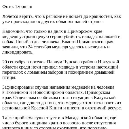
Фото: 1zoom.ru
Хочется верить, что в регионе не дойдет до крайностей, как
уже происходило в других областях нашей страны.
Напомним, что только на днях в Приморском крае
медведь устроил целую серию убийств, нападая на людей и
собак. Погибло два человека. Власти Приморского края
заявили, что 24 сентября медведя удалось выследить и
ликвидировать.
20 сентября в поселок Парчум Чунского района Иркутской
области среди ночи пришел медведь и устроил настоящий
переполох с ломанием заборов и пожиранием домашней
птицы.
Зафиксированы случаи нападения медведей на человека
в Тюменской и Новосибирской областях, Приморском
крае. Отдельным особняком стоит ситуация в Калужской
области, где дошло до того, что медведя хотят исключить из
региональной Красной Книги и внести в охотничий ресурс.
Та же проблема существует и в Магаданской области, где
число бурого хищника кратно возросло после отсутствия
интереса к ним со стороны охотников, что породило