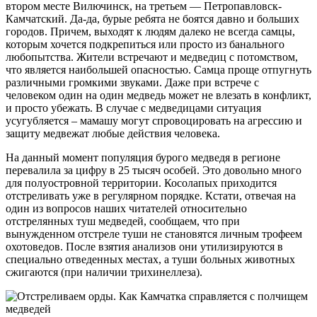
втором месте Вилючинск, на третьем — Петропавловск-
Камчатский. Да-да, бурые ребята не боятся давно и больших
городов. Причем, выходят к людям далеко не всегда самцы,
которым хочется подкрепиться или просто из банального
любопытства. Жители встречают и медведиц с потомством,
что является наибольшей опасностью. Самца проще отпугнуть
различными громкими звуками. Даже при встрече с
человеком один на один медведь может не влезать в конфликт,
и просто убежать. В случае с медведицами ситуация
усугубляется – мамашу могут спровоцировать на агрессию и
защиту медвежат любые действия человека.
На данный момент популяция бурого медведя в регионе
перевалила за цифру в 25 тысяч особей. Это довольно много
для полуостровной территории. Косолапых приходится
отстреливать уже в регулярном порядке. Кстати, отвечая на
один из вопросов наших читателей относительно
отстрелянных туш медведей, сообщаем, что при
вынужденном отстреле туши не становятся личным трофеем
охотоведов. После взятия анализов они утилизируются в
специально отведенных местах, а туши больных животных
сжигаются (при наличии трихинеллеза).