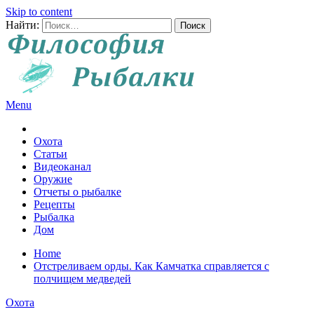
Skip to content
Найти:
Menu
Все о рыбалке и охоте
Охота
Статьи
Видеоканал
Оружие
Отчеты о рыбалке
Рецепты
Рыбалка
Дом
Home
Отстреливаем орды. Как Камчатка справляется с
полчищем медведей
Охота