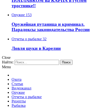
ПОПЛАВКОМ на КАРПА в густом
тростнике!!
Оружие
153
Оружейная путаница и криминал.
Парадоксы законодательства России
Отчеты о рыбалке
32
Ловля щуки в Карелии
Close
Найти:
Menu
Охота
Статьи
Видеоканал
Оружие
Отчеты о рыбалке
Рецепты
Рыбалка