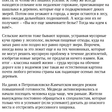
поесть. И чтобы без лишних усилий. К тому же всегда
находятся сельчане или недалекие горожане, приезжающие на
шашлыки в деревню, которые еще и подкармливают диких
зверей. Потом они уезжают в города, а звери остаются в лесу,
явно ожидая дальнейших подношений. А когда они их не
получают – «Вы все еще замачиваете белье? Тогда мы идем к
вам!».
Сельские жители тоже бывают хороши, устраивая мусорные
кучи прямо у лесополос, включая пищевые отходы, куда на
запах рано или поздно все равно придут звери. Впрочем,
иногда вина за это лежит еще и на тех чиновниках, которые
не могут решить мусорную проблему в течение десятилетий,
изобретая новые запреты, не предлагая ничего взамен. Как
итог – классика нашей жизни – груда мусора на обочине
дороге или у водоемов уже такая же естественная картина
почти любого региона страны как падающие осенью листья
деревьев.
На данях в Петропавловске-Камчатском введен режим
повышенной готовности. Медведи активизировались и
начали посещать человека куда чаще, чем раньше. Жители
вынуждены постоянно обращаться к специалистам, которые
только что и успевают (если успевают) доехать до опасного
места и отстрелять агрессивного хищника.