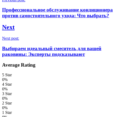
Профессиональное обслуживание кондиционера
против самостоятельного ухода: Что выбрать?
Next
Next post:
Выбираем идеальный смеситель для вашей
раковины: Эксперты подсказывают
Average Rating
5 Star
0%
4 Star
0%
3 Star
0%
2 Star
0%
1 Star