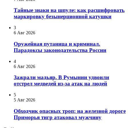
Тайные знаки на шпуле: как расшифровать
маркировку безынерционной катушки
3
6 Авг 2026
Оружейная путаница и криминал.
Парадоксы законодательства России
4
6 Авг 2026
Зажрали мадьяр. В Румынии удвоили
отстрел медведей из-за атак на людей
5
5 Авг 2026
Обходчик опасных троп: на железной дороге
Приморья тигр атаковал мужчину