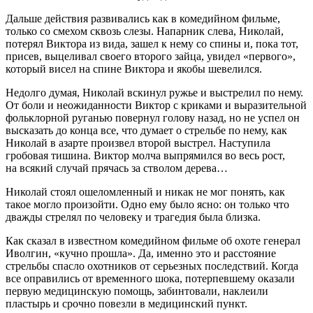
Дальше действия развивались как в комедийном фильме,
только со смехом сквозь слезы. Напарник слева, Николай,
потерял Виктора из вида, зашел к нему со спины и, пока тот,
присев, выцеливал своего второго зайца, увидел «первого»,
который висел на спине Виктора и якобы шевелился.
Недолго думая, Николай вскинул ружье и выстрелил по нему.
От боли и неожиданности Виктор с криками и выразительной
фольклорной руганью повернул голову назад, но не успел он
высказать до конца все, что думает о стрельбе по нему, как
Николай в азарте произвел второй выстрел. Наступила
гробовая тишина. Виктор молча выпрямился во весь рост,
на всякий случай прячась за стволом дерева…
Николай стоял ошеломленный и никак не мог понять, как
такое могло произойти. Одно ему было ясно: он только что
дважды стрелял по человеку и трагедия была близка.
Как сказал в известном комедийном фильме об охоте генерал
Иволгин, «кучно прошла». Да, именно это и расстояние
стрельбы спасло охотников от серьезных последствий. Когда
все оправились от временного шока, потерпевшему оказали
первую медицинскую помощь, забинтовали, наклеили
пластырь и срочно повезли в медицинский пункт.