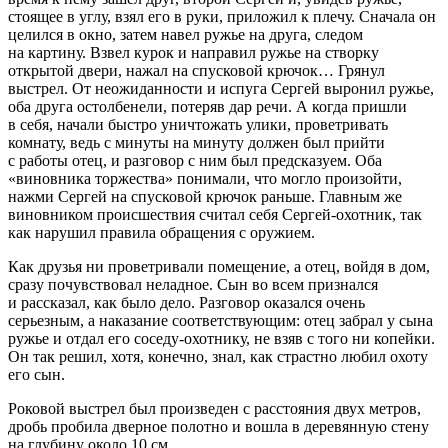
стоящее в углу, взял его в руки, приложил к плечу. Сначала он
целился в окно, затем навел ружье на друга, следом
на картину. Взвел курок и направил ружье на створку
открытой двери, нажал на спусковой крючок… Грянул
выстрел. От неожиданности и испуга Сергей выронил ружье,
оба друга остолбенели, потеряв дар речи. А когда пришли
в себя, начали быстро уничтожать улики, проветривать
комнату, ведь с минуты на минуту должен был прийти
с работы отец, и разговор с ним был предсказуем. Оба
«виновника торжества» понимали, что могло произойти,
нажми Сергей на спусковой крючок раньше. Главным же
виновником происшествия считал себя Сергей-охотник, так
как нарушил правила обращения с оружием.
Как друзья ни проветривали помещение, а отец, войдя в дом,
сразу почувствовал неладное. Сын во всем признался
и рассказал, как было дело. Разговор оказался очень
серьезным, а наказание соответствующим: отец забрал у сына
ружье и отдал его соседу-охотнику, не взяв с того ни копейки.
Он так решил, хотя, конечно, знал, как страстно любил охоту
его сын.
Роковой выстрел был произведен с расстояния двух метров,
дробь пробила дверное полотно и вошла в деревянную стену
на глубину около 10 см.