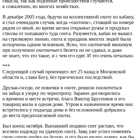
смысла, так как подобные происшествия случаются,
к сожалению, во многих хозяйствах.
В декабре 2005 года, будучи на коллективной охоте по кабану,
я стал очевидцем случая, когда «охотник», стоящий на номере
рядом со мной, во время загона открывал ружье и продувал
стволы от попавшего туда снега. Разумеется, кабан не вышел
на стрелковую линию, охота и праздник многих людей были
испорчены одним человеком. Ясно, что охотничий минимум
при получении охотничьего билета он не сдавал, и даже
не знает, что это такое, и с чем его едят. И это очень печально.
***
Следующий случай произошел лет 25 назад в Московской
области и, слава Богу, без трагических последствий.
Друзья-соседи, не новички в охоте, решили поохотиться
на зайца в узерку по чернотропу. Заранее договорились
о времени и месте встречи, благо Виктор Брусенков и его
товарищ жили в одном доме. Утром в назначенное время они
встретились у подъезда дома и без осложнений добрались
до места предполагаемой охоты.
Был конец октября. Выпавший недавно снег растаял, что
вселяло надежду на удачную охоту. Заяц уже успел поменять
свою серую шубку на белую, и его было видно далеко, как бы