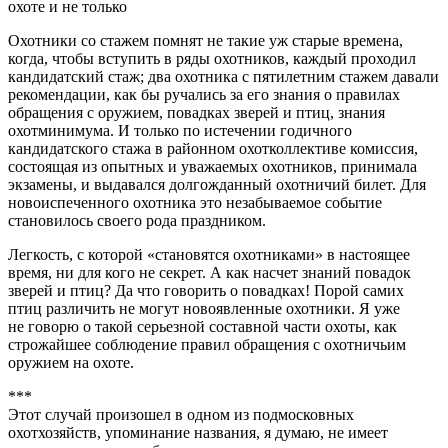
охоте и не только
Охотники со стажем помнят не такие уж старые времена,
когда, чтобы вступить в ряды охотников, каждый проходил
кандидатский стаж; два охотника с пятилетним стажем давали
рекомендации, как бы ручались за его знания о правилах
обращения с оружием, повадках зверей и птиц, знания
охотминимума. И только по истечении годичного
кандидатского стажа в районном охотколлективе комиссия,
состоящая из опытных и уважаемых охотников, принимала
экзамены, и выдавался долгожданный охотничий билет. Для
новоиспеченного охотника это незабываемое событие
становилось своего рода праздником.
Легкость, с которой «становятся охотниками» в настоящее
время, ни для кого не секрет. А как насчет знаний повадок
зверей и птиц? Да что говорить о повадках! Порой самих
птиц различить не могут новоявленные охотники. Я уже
не говорю о такой серьезной составной части охоты, как
строжайшее соблюдение правил обращения с охотничьим
оружием на охоте.
***
Этот случай произошел в одном из подмосковных
охотхозяйств, упоминание названия, я думаю, не имеет