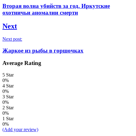
Вторая волна убийств за год. Иркутские
охотничьи аномалии смерти
Next
Next post:
Жаркое из рыбы в горшочках
Average Rating
5 Star
0%
4 Star
0%
3 Star
0%
2 Star
0%
1 Star
0%
(Add your review)