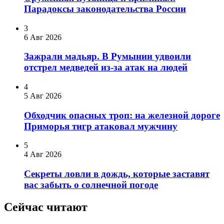
Парадоксы законодательства России
3
6 Авг 2026
Зажрали мадьяр. В Румынии удвоили
отстрел медведей из-за атак на людей
4
5 Авг 2026
Обходчик опасных троп: на железной дороге
Приморья тигр атаковал мужчину
5
4 Авг 2026
Секреты ловли в дождь, которые заставят
вас забыть о солнечной погоде
Сейчас читают