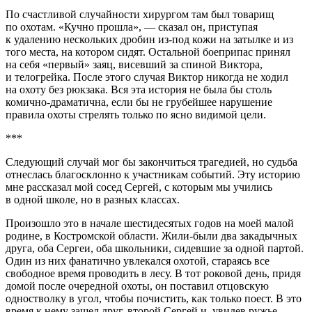
По счастливой случайности хирургом там был товарищ
по охотам. «Кучно прошла», — сказал он, приступая
к удалению нескольких дробин из-под кожи на затылке и из
того места, на котором сидят. Остальной боеприпас принял
на себя «первый» заяц, висевший за спиной Виктора,
и телогрейка. После этого случая Виктор никогда не ходил
на охоту без рюкзака. Вся эта история не была бы столь
комично-драматична, если бы не грубейшее нарушение
правила охоты стрелять только по ясно видимой цели.
***
Следующий случай мог бы закончиться трагедией, но судьба
отнеслась благосклонно к участникам событий. Эту историю
мне рассказал мой сосед Сергей, с которым мы учились
в одной школе, но в разных классах.
Произошло это в начале шестидесятых годов на моей малой
родине, в Костромской области. Жили-были два закадычных
друга, оба Сергеи, оба школьники, сидевшие за одной партой.
Один из них фанатично увлекался охотой, стараясь все
свободное время проводить в лесу. В тот роковой день, придя
домой после очередной охоты, он поставил отцовскую
одностволку в угол, чтобы почистить, как только поест. В это
время к нему зашел друг, второй Сергей и, увидев ружье,