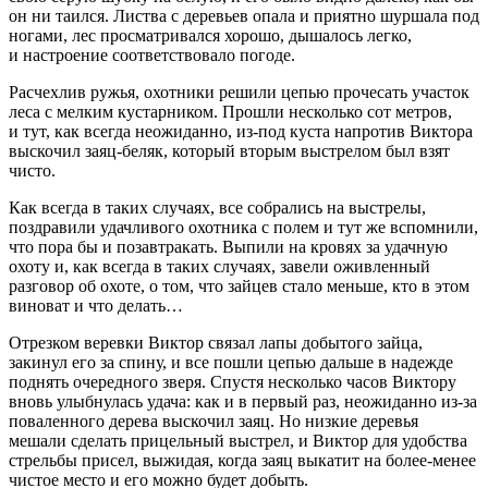
он ни таился. Листва с деревьев опала и приятно шуршала под
ногами, лес просматривался хорошо, дышалось легко,
и настроение соответствовало погоде.
Расчехлив ружья, охотники решили цепью прочесать участок
леса с мелким кустарником. Прошли несколько сот метров,
и тут, как всегда неожиданно, из-под куста напротив Виктора
выскочил заяц-беляк, который вторым выстрелом был взят
чисто.
Как всегда в таких случаях, все собрались на выстрелы,
поздравили удачливого охотника с полем и тут же вспомнили,
что пора бы и позавтракать. Выпили на кровях за удачную
охоту и, как всегда в таких случаях, завели оживленный
разговор об охоте, о том, что зайцев стало меньше, кто в этом
виноват и что делать…
Отрезком веревки Виктор связал лапы добытого зайца,
закинул его за спину, и все пошли цепью дальше в надежде
поднять очередного зверя. Спустя несколько часов Виктору
вновь улыбнулась удача: как и в первый раз, неожиданно из-за
поваленного дерева выскочил заяц. Но низкие деревья
мешали сделать прицельный выстрел, и Виктор для удобства
стрельбы присел, выжидая, когда заяц выкатит на более-менее
чистое место и его можно будет добыть.