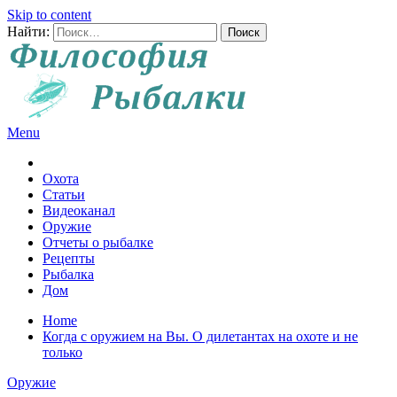
Skip to content
Найти:
Menu
Все о рыбалке и охоте
Охота
Статьи
Видеоканал
Оружие
Отчеты о рыбалке
Рецепты
Рыбалка
Дом
Home
Когда с оружием на Вы. О дилетантах на охоте и не
только
Оружие