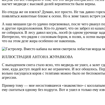
насчет медведя с высокой долей вероятности были верны.
Но откуда же он взялся? Думаю, все просто. Не так давно горе
появляться животные ближе к осени. Но к зиме таких встреч 
А наш мишаня где-то удачно перезимовал, после чего рванул по
и другие предположения. Кто-то думает, что он забрел из казах
не собирался. В лесу давил косуль, лосей (в одном урочище за
Интересно, что рядом с сосновым бором, в полях, к осени вызр
что на этом деле жира особенно не накопишь.
ИЛЛЮСТРАЦИЯ АНТОНА ЖУРАВКОВА
С выпадением снега стало ясно, что медведь не ушел, а залег г
зоне, куда доступ людей все же ограничен. И все обошлось. Пер
вольно пасущихся коров с телятами можно было не беспокоитьс
агрессии.
Пример тому — мое несостоявшееся «знакомство» с косолапым: о
ему скитаться одному без подруги. Вот и ушел в только ему 