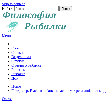
Skip to content
Найти:
Menu
Все о рыбалке и охоте
Охота
Статьи
Видеоканал
Оружие
Отчеты о рыбалке
Рецепты
Рыбалка
Дом
Home
Гастролер. Вместо кабана на меня смотрела лобастая мор
Охота