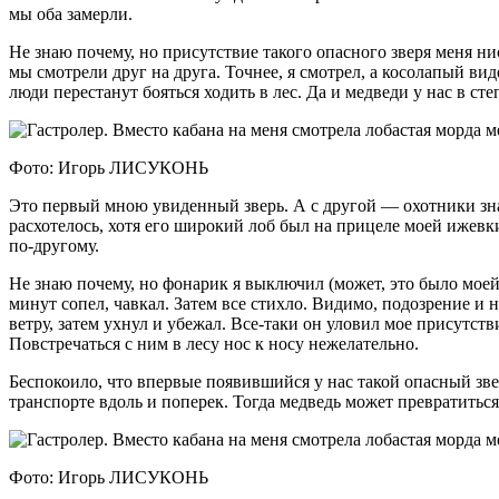
мы оба замерли.
Не знаю почему, но присутствие такого опасного зверя меня ни
мы смотрели друг на друга. Точнее, я смотрел, а косолапый ви
люди перестанут бояться ходить в лес. Да и медведи у нас в ст
Фото: Игорь ЛИСУКОНЬ
Это первый мною увиденный зверь. А с другой — охотники зна
расхотелось, хотя его широкий лоб был на прицеле моей ижевки
по-другому.
Не знаю почему, но фонарик я выключил (может, это было моей 
минут сопел, чавкал. Затем все стихло. Видимо, подозрение и
ветру, затем ухнул и убежал. Все-таки он уловил мое присутст
Повстречаться с ним в лесу нос к носу нежелательно.
Беспокоило, что впервые появившийся у нас такой опасный звер
транспорте вдоль и поперек. Тогда медведь может превратитьс
Фото: Игорь ЛИСУКОНЬ