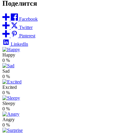
Поделится
Facebook
Twitter
Pinterest
LinkedIn
Happy
0
%
Sad
0
%
Excited
0
%
Sleepy
0
%
Angry
0
%