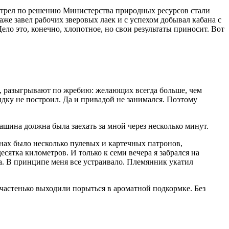
отстрел по решению Министерства природных ресурсов стали
аже завел рабочих зверовых лаек и с успехом добывал кабана с
ло это, конечно, хлопотное, но свои результаты приносит. Вот
о, разыгрывают по жребию: желающих всегда больше, чем
сидку не построил. Да и привадой не занимался. Поэтому
машина должна была заехать за мной через несколько минут.
манах было несколько пулевых и картечных патронов,
сятка километров. И только к семи вечера я забрался на
а. В принципе меня все устраивало. Племянник укатил
частенько выходили порыться в ароматной подкормке. Без