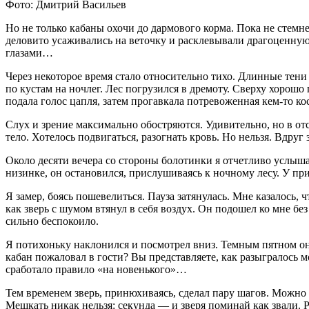
Фото: Дмитрий Васильев
Но не только кабаны охочи до дармового корма. Пока не стемн
деловито усаживались на веточку и расклевывали драгоценную 
глазами…
Через некоторое время стало относительно тихо. Длинные тени
по кустам на ночлег. Лес погрузился в дремоту. Сверху хорош
подала голос цапля, затем прогавкала потревоженная кем-то к
Слух и зрение максимально обостряются. Удивительно, но в отс
тело. Хотелось подвигаться, разогнать кровь. Но нельзя. Вдруг 
Около десяти вечера со стороны болотинки я отчетливо услыш
низинке, он остановился, прислушиваясь к ночному лесу. У пр
Я замер, боясь пошевелиться. Пауза затянулась. Мне казалось, 
как зверь с шумом втянул в себя воздух. Он подошел ко мне без
сильно беспокоило.
Я потихоньку наклонился и посмотрел вниз. Темным пятном он
кабан пожаловал в гости? Вы представляете, как разыгралось м
сработало правило «на новенького»…
Тем временем зверь, принюхиваясь, сделал пару шагов. Можно 
Мешкать никак нельзя: секунда — и зверя поминай как звали. 