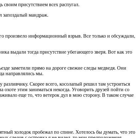
дь своим присутствием всех распугал.
ал запоздалый мандраж.
ого произвело информационный взрыв. Все только и обсуждали,
рника выдали тогда присутствие убегающего зверя. Вот как это
езде заметили прямо на дороге свежие следы медведя. Они
уда направлялись мы.
у разливчику. Скорее всего, косолапый решил там устроиться
на охоте этим заниматься некогда. Уговорить друзей пойти со
живало еще то, что ветерок дул в мою сторону. В таком случае
ятный холодок пробежал по спине. Хотелось бы думать, что это
одных следов с островка я не видел, то мои предположения