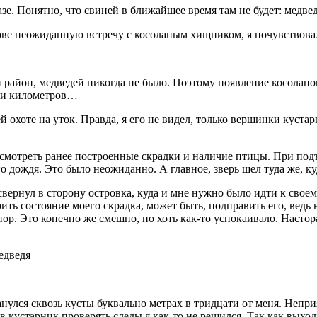
зе. Понятно, что свиней в ближайшее время там не будет: медве
олове неожиданную встречу с косолапым хищником, я почувствов
й район, медведей никогда не было. Поэтому появление косолап
ятки километров…
й охоте на уток. Правда, я его не видел, только вершинки куста
смотреть ранее построенные скрадки и наличие птицы. При подъ
 дождя. Это было неожиданно. А главное, зверь шел туда же, к
свернул в сторону островка, куда и мне нужно было идти к своем
ить состояние моего скрадка, может быть, подправить его, ведь 
ор. Это конечно же смешно, но хоть как-то успокаивало. Настора
нулся сквозь кусты буквально метрах в тридцати от меня. Непри
ть в кустарник проверять следы я как-то не решился. Так как вых