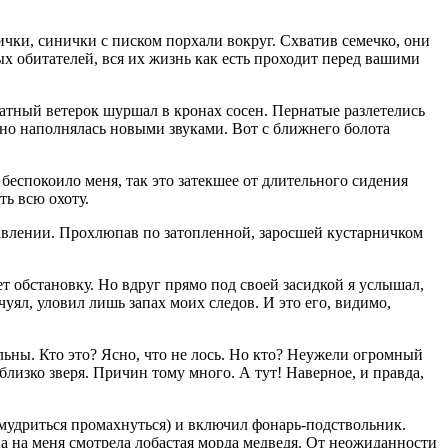
ички, синички с писком порхали вокруг. Схватив семечко, они
х обитателей, вся их жизнь как есть проходит перед вашими
катный ветерок шуршал в кронах сосен. Пернатые разлетелись
нно наполнялась новыми звуками. Вот с ближнего болота
беспокоило меня, так это затекшее от длительного сидения
ть всю охоту.
равлении. Прохлюпав по затопленной, заросшей кустарничком
ает обстановку. Но вдруг прямо под своей засидкой я услышал,
чуял, уловил лишь запах моих следов. И это его, видимо,
ьны. Кто это? Ясно, что не лось. Но кто? Неужели огромный
близко зверя. Причин тому много. А тут! Наверное, и правда,
умудриться промахнуться) и включил фонарь-подствольник.
на на меня смотрела лобастая морда медведя. От неожиданности