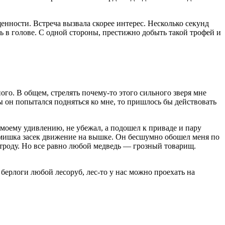
щенности. Встреча вызвала скорее интерес. Несколько секунд
сь в голове. С одной стороны, престижно добыть такой трофей и
го. В общем, стрелять почему-то этого сильного зверя мне
ы он попытался подняться ко мне, то пришлось бы действовать
 моему удивлению, не убежал, а подошел к приваде и пару
т, мишка засек движение на вышке. Он бесшумно обошел меня по
 отроду. Но все равно любой медведь — грозный товарищ.
 берлоги любой лесоруб, лес-то у нас можно проехать на