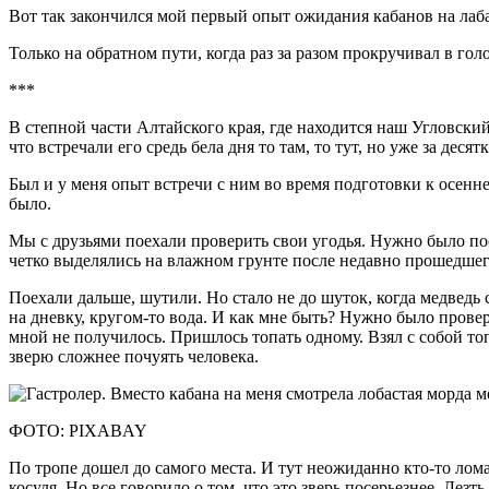
Вот так закончился мой первый опыт ожидания кабанов на лаба
Только на обратном пути, когда раз за разом прокручивал в г
***
В степной части Алтайского края, где находится наш Угловски
что встречали его средь бела дня то там, то тут, но уже за дес
Был и у меня опыт встречи с ним во время подготовки к осенне
было.
Мы с друзьями поехали проверить свои угодья. Нужно было по
четко выделялись на влажном грунте после недавно прошедшего
Поехали дальше, шутили. Но стало не до шуток, когда медведь 
на дневку, кругом-то вода. И как мне быть? Нужно было провер
мной не получилось. Пришлось топать одному. Взял с собой топ
зверю сложнее почуять человека.
ФОТО: PIXABAY
По тропе дошел до самого места. И тут неожиданно кто-то лома
косуля. Но все говорило о том, что это зверь посерьезнее. Лез