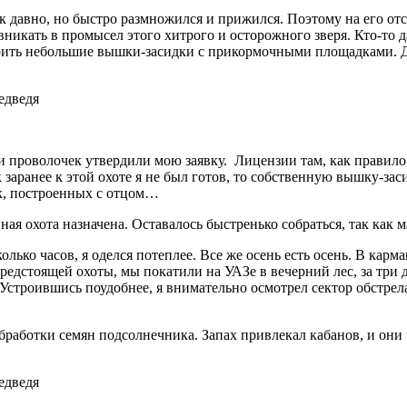
 так давно, но быстро размножился и прижился. Поэтому на его 
никать в промысел этого хитрого и осторожного зверя. Кто-то д
роить небольшие вышки-засидки с прикормочными площадками. Де
м и проволочек утвердили мою заявку. Лицензии там, как правил
 заранее к этой охоте я не был готов, то собственную вышку-за
к, построенных с отцом…
ная охота назначена. Оставалось быстренько собраться, так как 
олько часов, я оделся потеплее. Все же осень есть осень. В кар
дстоящей охоты, мы покатили на УАЗе в вечерний лес, за три де
строившись поудобнее, я внимательно осмотрел сектор обстрел
работки семян подсолнечника. Запах привлекал кабанов, и они 