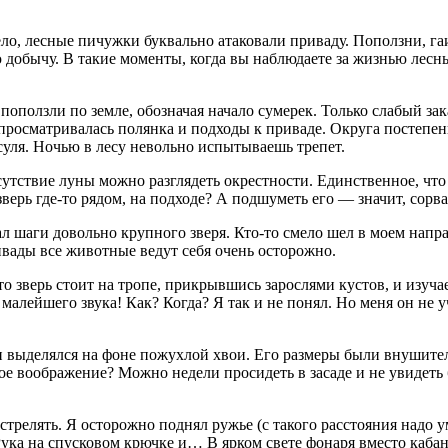
ело, лесные пичужки буквально атаковали приваду. Поползни, га
добычу. В такие моменты, когда вы наблюдаете за жизнью лесны
 поползли по земле, обозначая начало сумерек. Только слабый за
о просматривалась полянка и подходы к приваде. Округа постепе
осуля. Ночью в лесу невольно испытываешь трепет.
утствие луны можно разглядеть окрестности. Единственное, что 
зверь где-то рядом, на подходе? А подшуметь его — значит, сорва
ал шаги довольно крупного зверя. Кто-то смело шел в моем нап
ивады все животные ведут себя очень осторожно.
что зверь стоит на тропе, прикрывшись зарослями кустов, и изуч
 малейшего звука! Как? Когда? Я так и не понял. Но меня он не у
 выделялся на фоне пожухлой хвои. Его размеры были внушител
ое воображение? Можно недели просидеть в засаде и не увидеть 
стрелять. Я осторожно поднял ружье (с такого расстояния надо 
Рука на спусковом крючке и… В ярком свете фонаря вместо каба