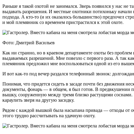
Раньше я такой охотой не занимался. Зверь появился у нас не
выдавать разрешения. И местные охотники потихоньку начали в
подхода. А кто-то (и их оказалось большинство) предпочел ст
и мой племянник со временем пристрастился к этой охоте.
Фото: Дмитрий Васильев
Как ни странно, но в краевом департаменте охоты без пробле
выдаваемых разрешений. Мне повезло с первого раза. А так как
племянник предложил мне воспользоваться одной из его выше
И вот как-то под вечер раздался телефонный звонок: долгождан
Понимая, что придется сидеть в засаде почти без движения неск
документы, фонарь — в общем, я был готов. В предвкушении пре
вышку, сооруженную между тремя близко растущими соснами. У
караулить зверя на другую засидку.
Рядом с каждой вышкой была насыпана привада — отходы от об
этого трудно рассчитывать на удачную охоту.