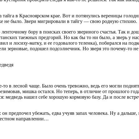
ла тайга в Красноярском крае. Вот и потянулись вереницы голод
уже не было. Звери мигрировали в тайгу — свою родную стихию.
 ленточному бору в поисках своего звериного счастья. Так и дош
станских таежных предгорий. Но как бы то ни было, а зверь у на
давил и лосиху-матку, и ее годовалого теленка), побирался на п
ели зерновые, подошел подсолнечник. Но зверя это почему-то не
де-то в лесной чаще. Было очень тревожно, ведь его могли подня
езимовав, мишка остался. Но теперь, в отличие от прошлого года
я: медведь нашел себе хорошую кормовую базу. Да и после встре
н предпочел убежать, едва учуяв запах человека. Ну а дальше, 
известном направлении…