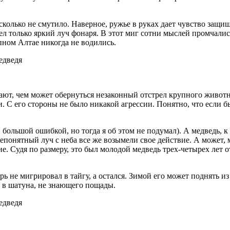
сколько не смутило. Наверное, ружье в руках дает чувство защи
дел только яркий луч фонаря. В этот миг сотни мыслей промчали
епном Алтае никогда не водились.
ют, чем может обернуться незаконный отстрел крупного животно
. С его стороны не было никакой агрессии. Понятно, что если б
большой ошибкой, но тогда я об этом не подумал). А медведь, к
 непонятный луч с неба все же возымели свое действие. А може
вие. Судя по размеру, это был молодой медведь трех-четырех лет
ь не мигрировал в тайгу, а остался. Зимой его может поднять из
я в шатуна, не знающего пощады.