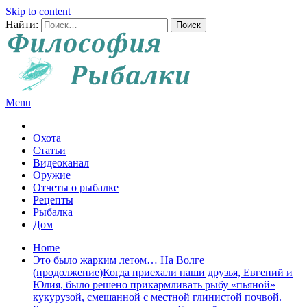
Skip to content
Найти:
Menu
Все о рыбалке и охоте
Охота
Статьи
Видеоканал
Оружие
Отчеты о рыбалке
Рецепты
Рыбалка
Дом
Home
Это было жарким летом… На Волге
(продолжение)Когда приехали наши друзья, Евгений и
Юлия, было решено прикармливать рыбу «пьяной»
кукурузой, смешанной с местной глинистой почвой.