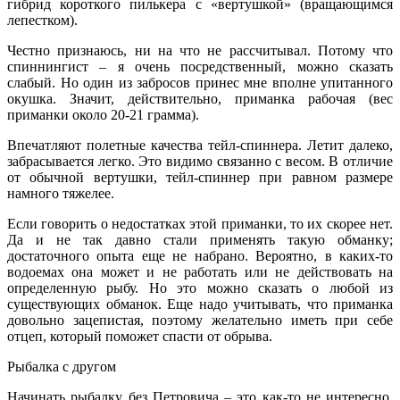
гибрид короткого пилькера с «вертушкой» (вращающимся
лепестком).
Честно признаюсь, ни на что не рассчитывал. Потому что
спиннингист – я очень посредственный, можно сказать
слабый. Но один из забросов принес мне вполне упитанного
окушка. Значит, действительно, приманка рабочая (вес
приманки около 20-21 грамма).
Впечатляют полетные качества тейл-спиннера. Летит далеко,
забрасывается легко. Это видимо связанно с весом. В отличие
от обычной вертушки, тейл-спиннер при равном размере
намного тяжелее.
Если говорить о недостатках этой приманки, то их скорее нет.
Да и не так давно стали применять такую обманку;
достаточного опыта еще не набрано. Вероятно, в каких-то
водоемах она может и не работать или не действовать на
определенную рыбу. Но это можно сказать о любой из
существующих обманок. Еще надо учитывать, что приманка
довольно зацепистая, поэтому желательно иметь при себе
отцеп, который поможет спасти от обрыва.
Рыбалка с другом
Начинать рыбалку без Петровича – это как-то не интересно.