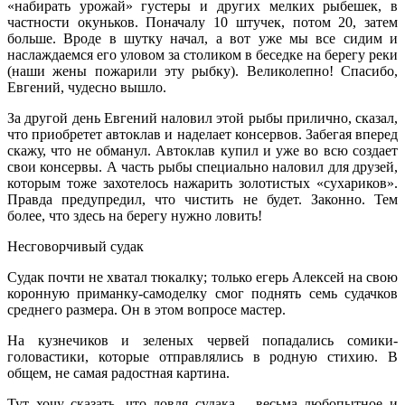
«набирать урожай» густеры и других мелких рыбешек, в
частности окуньков. Поначалу 10 штучек, потом 20, затем
больше. Вроде в шутку начал, а вот уже мы все сидим и
наслаждаемся его уловом за столиком в беседке на берегу реки
(наши жены пожарили эту рыбку). Великолепно! Спасибо,
Евгений, чудесно вышло.
За другой день Евгений наловил этой рыбы прилично, сказал,
что приобретет автоклав и наделает консервов. Забегая вперед
скажу, что не обманул. Автоклав купил и уже во всю создает
свои консервы. А часть рыбы специально наловил для друзей,
которым тоже захотелось нажарить золотистых «сухариков».
Правда предупредил, что чистить не будет. Законно. Тем
более, что здесь на берегу нужно ловить!
Несговорчивый судак
Судак почти не хватал тюкалку; только егерь Алексей на свою
коронную приманку-самоделку смог поднять семь судачков
среднего размера. Он в этом вопросе мастер.
На кузнечиков и зеленых червей попадались сомики-
головастики, которые отправлялись в родную стихию. В
общем, не самая радостная картина.
Тут хочу сказать, что ловля судака – весьма любопытное и