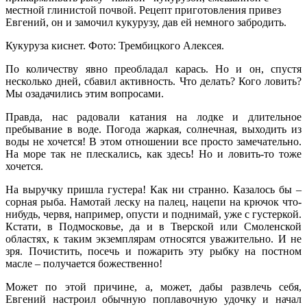
Кукуруза киснет. Фото: Трембицкого Алексея.
По количеству явно преобладал карась. Но и он, спустя
несколько дней, сбавил активность. Что делать? Кого ловить?
Мы озадачились этим вопросами.
Правда, нас радовали катания на лодке и длительное
пребывание в воде. Погода жаркая, солнечная, выходить из
воды не хочется! В этом отношении все просто замечательно.
На море так не плескались, как здесь! Но и ловить-то тоже
хочется.
На выручку пришла густера! Как ни странно. Казалось бы –
сорная рыба. Намотай леску на палец, нацепи на крючок что-
нибудь, червя, например, опусти и поднимай, уже с густеркой.
Кстати, в Подмосковье, да и в Тверской или Смоленской
областях, к таким экземплярам относятся уважительно. И не
зря. Почистить, посечь и пожарить эту рыбку на постном
масле – получается божественно!
Может по этой причине, а, может, дабы развлечь себя,
Евгений настроил обычную поплавочную удочку и начал