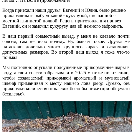
летом… На Волге (продолжение)
Когда приехали наши друзья, Евгений и Юлия, было решено
прикармливать рыбу «пьяной» кукурузой, смешанной с
местной глинистой почвой. Рецепт приготовления привез
Евгений, он и замочил кукурузу, дав ей немного забродить.
В наш первый совместный выезд, у меня не клевало почти
совсем, сам не знаю почему. Ну, бывает такое. Друзья же
натаскали довольно много крупного карася и сазанчиков
допустимых размеров. Во второй наш выход я тоже что-то
поймал.
Мы постоянно опускали подсушенные прикормочные шары в
воду, а свои снасти забрасывали в 20-25 м ниже по течению,
чтобы создаваемый прикормкой ароматный и мутноватый
шлейф приманивал к месту нашего лова рыбу. Думаю, без
прикормки количество поклевок было бы ниже (при общем-то
бесклевье).