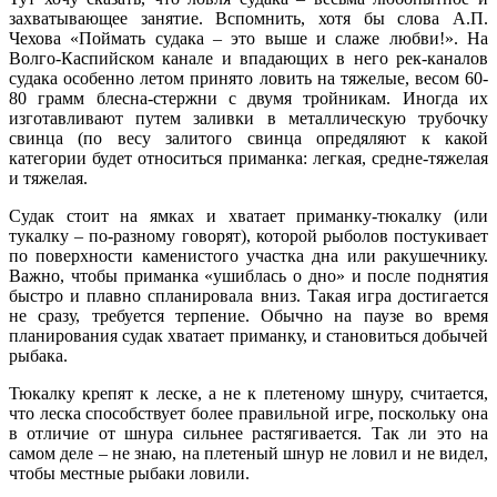
захватывающее занятие. Вспомнить, хотя бы слова А.П.
Чехова «Поймать судака – это выше и слаже любви!». На
Волго-Каспийском канале и впадающих в него рек-каналов
судака особенно летом принято ловить на тяжелые, весом 60-
80 грамм блесна-стержни с двумя тройникам. Иногда их
изготавливают путем заливки в металлическую трубочку
свинца (по весу залитого свинца опредяляют к какой
категории будет относиться приманка: легкая, средне-тяжелая
и тяжелая.
Судак стоит на ямках и хватает приманку-тюкалку (или
тукалку – по-разному говорят), которой рыболов постукивает
по поверхности каменистого участка дна или ракушечнику.
Важно, чтобы приманка «ушиблась о дно» и после поднятия
быстро и плавно спланировала вниз. Такая игра достигается
не сразу, требуется терпение. Обычно на паузе во время
планирования судак хватает приманку, и становиться добычей
рыбака.
Тюкалку крепят к леске, а не к плетеному шнуру, считается,
что леска способствует более правильной игре, поскольку она
в отличие от шнура сильнее растягивается. Так ли это на
самом деле – не знаю, на плетеный шнур не ловил и не видел,
чтобы местные рыбаки ловили.