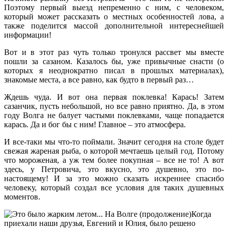
Поэтому первый выезд непременно с ним, с человеком,
который может рассказать о местных особенностей лова, а
также поделится массой дополнительной интереснейшей
информации!
Вот и в этот раз чуть только тронулся рассвет мы вместе
пошли за сазаном. Казалось бы, уже привычные снасти (о
которых я неоднократно писал в прошлых материалах),
знакомые места, а все равно, как будто в первый раз…
Ждешь чуда. И вот она первая поклевка! Карась! Затем
сазанчик, пусть небольшой, но все равно приятно. Да, в этом
году Волга не балует частыми поклевками, чаще попадается
карась. Да и бог бы с ним! Главное – это атмосфера.
И все-таки мы что-то поймали. Значит сегодня на столе будет
свежая жареная рыба, о которой мечтаешь целый год. Потому
что мороженая, а уж тем более покупная – все не то! А вот
здесь, у Петровича, это вкусно, это душевно, это по-
настоящему! И за это можно сказать искреннее спасибо
человеку, который создал все условия для таких душевных
моментов.