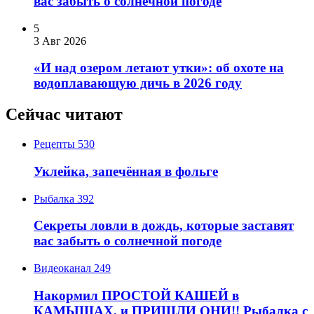
вас забыть о солнечной погоде
5
3 Авг 2026
«И над озером летают утки»: об охоте на
водоплавающую дичь в 2026 году
Сейчас читают
Рецепты
530
Уклейка, запечённая в фольге
Рыбалка
392
Секреты ловли в дождь, которые заставят
вас забыть о солнечной погоде
Видеоканал
249
Накормил ПРОСТОЙ КАШЕЙ в
КАМЫШАХ, и ПРИШЛИ ОНИ!! Рыбалка с