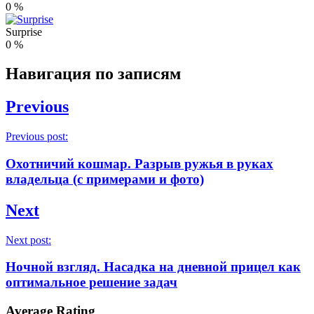
0
%
Surprise
0
%
Навигация по записям
Previous
Previous post:
Охотничий кошмар. Разрыв ружья в руках
владельца (с примерами и фото)
Next
Next post:
Ночной взгляд. Насадка на дневной прицел как
оптимальное решение задач
Average Rating