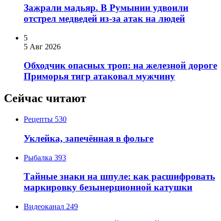
Зажрали мадьяр. В Румынии удвоили
отстрел медведей из-за атак на людей
5
5 Авг 2026
Обходчик опасных троп: на железной дороге
Приморья тигр атаковал мужчину
Сейчас читают
Рецепты
530
Уклейка, запечённая в фольге
Рыбалка
393
Тайные знаки на шпуле: как расшифровать
маркировку безынерционной катушки
Видеоканал
249