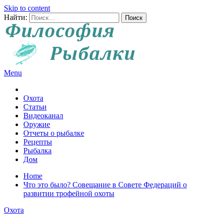
Skip to content
Найти:
Menu
Все о рыбалке и охоте
Охота
Статьи
Видеоканал
Оружие
Отчеты о рыбалке
Рецепты
Рыбалка
Дом
Home
Что это было? Совещание в Совете Федераций о
развитии трофейной охоты
Охота