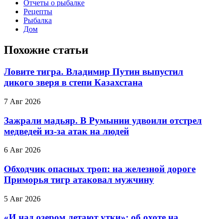
Отчеты о рыбалке
Рецепты
Рыбалка
Дом
Похожие статьи
Ловите тигра. Владимир Путин выпустил
дикого зверя в степи Казахстана
7 Авг 2026
Зажрали мадьяр. В Румынии удвоили отстрел
медведей из-за атак на людей
6 Авг 2026
Обходчик опасных троп: на железной дороге
Приморья тигр атаковал мужчину
5 Авг 2026
«И над озером летают утки»: об охоте на