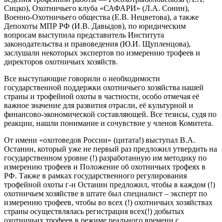
Сицко), Охотничьего клуба «САФАРИ» (Л.А. Сонин),
Военно-Охотничьего общества (Е.В. Нецветова), а также
Депохоты МПР РФ (И.В. Давыдов), по юридическим
вопросам выступила представитель Института
законодательства и правоведения (Ю.И. Щупленцова),
заслушали некоторых экспертов по измерению трофеев и
директоров охотничьих хозяйств.
Все выступающие говорили о необходимости
государственной поддержки охотничьего хозяйства нашей
страны и трофейной охоты в частности, особо отмечая её
важное значение для развития отрасли, её культурной и
финансово-экономической составляющей. Все тезисы, судя по
реакции, нашли понимание и сочувствие у членов Комитета.
От имени «охотоведов России» (цитата!) выступал В.А.
Останин, который уже не первый раз предложил утвердить на
государственном уровне (!) разработанную им методику по
измерению трофеев и Положение об охотничьих трофеях в
РФ. Также в рамках государственного регулирования
трофейной охоты г-н Останин предложил, чтобы в каждом (!)
охотничьем хозяйстве в штате был специалист – эксперт по
измерению трофеев, чтобы во всех (!) охотничьих хозяйствах
страны осуществлялась регистрация всех(!) добытых
охотничьих трофеев в режиме реального времени с