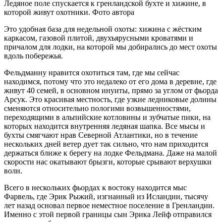
Ледяное поле спускается к гренландской бухте и хижине, в
которой живут охотники. Фото автора
Это удобная база для недельной охоты: хижина с жёстким
каркасом, газовой плитой, двухъярусными кроватями и
причалом для лодки, на которой мы добирались до мест охоты
вдоль побережья.
Фельдманну нравится охотиться там, где мы сейчас
находимся, потому что это недалеко от его дома в деревне, где
живут 40 семей, в основном инуиты, прямо за углом от фьорда
Арсук. Это красивая местность, где узкие ледниковые долины
сменяются относительно пологими возвышенностями,
переходящими в альпийские котловины и зубчатые пики, на
которых находится внутренняя ледяная шапка. Все мысы и
бухты смягчают нрав Северной Атлантики, но в течение
нескольких дней ветер дует так сильно, что нам приходится
держаться ближе к берегу на лодке Фельдмана. Даже на малой
скорости нас окатывают брызги, которые срывают верхушки
волн.
Всего в нескольких фьордах к востоку находится мыс
Фарвель, где Эрик Рыжий, изгнанный из Исландии, тысячу
лет назад основал первое неместное поселение в Гренландии.
Именно с этой первой границы сын Эрика Лейф отправился