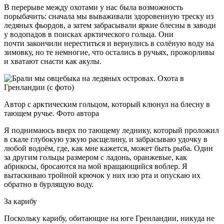
В перерыве между охотами у нас была возможность
порыбачить: сначала мы вываживали здоровенную треску из
ледяных фьордов, а затем забрасывали яркие блесны в заводи
у водопадов в поисках арктического гольца. Они
почти закончили нереститься и вернулись в солёную воду на
зимовку, но те немногие, что остались в ручьях, прожорливы
и хватают снасти как акулы.
Автор с арктическим гольцом, который клюнул на блесну в
тающем ручье. Фото автора
Я поднимаюсь вверх по тающему леднику, который проложил
в скале глубокую узкую расщелину, и забрасываю удочку в
любой водоём, где, как мне кажется, может быть рыба. Один
за другим гольцы размером с ладонь, оранжевые, как
абрикосы, бросаются на мой вращающийся воблер. Я
вытаскиваю тройной крючок у них изо рта и опускаю их
обратно в бурлящую воду.
За карибу
Поскольку карибу, обитающие на юге Гренландии, никуда не