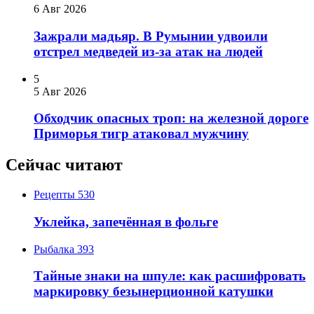
6 Авг 2026
Зажрали мадьяр. В Румынии удвоили
отстрел медведей из-за атак на людей
5
5 Авг 2026
Обходчик опасных троп: на железной дороге
Приморья тигр атаковал мужчину
Сейчас читают
Рецепты
530
Уклейка, запечённая в фольге
Рыбалка
393
Тайные знаки на шпуле: как расшифровать
маркировку безынерционной катушки