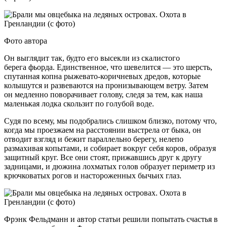
Фото автора
Он выглядит так, будто его высекли из скалистого
берега фьорда. Единственное, что шевелится — это шерсть,
спутанная копна рыжевато-коричневых дредов, которые
колышутся и развеваются на пронизывающем ветру. Затем
он медленно поворачивает голову, следя за тем, как наша
маленькая лодка скользит по голубой воде.
Судя по всему, мы подобрались слишком близко, потому что,
когда мы проезжаем на расстоянии выстрела от быка, он
отводит взгляд и бежит параллельно берегу, нелепо
размахивая копытами, и собирает вокруг себя коров, образуя
защитный круг. Все они стоят, прижавшись друг к другу
задницами, и дюжина лохматых голов образует периметр из
крючковатых рогов и настороженных бычьих глаз.
Фрэнк Фельдманн и автор статьи решили попытать счастья в