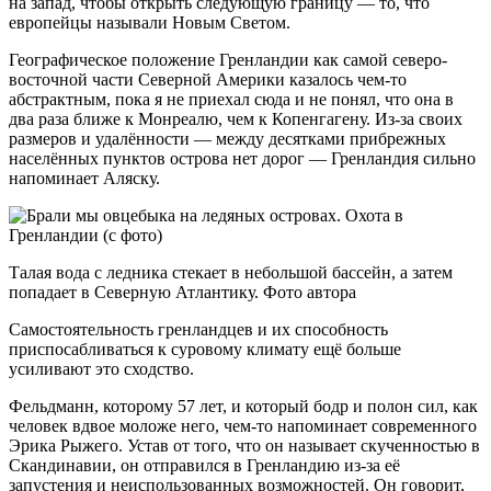
на запад, чтобы открыть следующую границу — то, что
европейцы называли Новым Светом.
Географическое положение Гренландии как самой северо-
восточной части Северной Америки казалось чем-то
абстрактным, пока я не приехал сюда и не понял, что она в
два раза ближе к Монреалю, чем к Копенгагену. Из-за своих
размеров и удалённости — между десятками прибрежных
населённых пунктов острова нет дорог — Гренландия сильно
напоминает Аляску.
Талая вода с ледника стекает в небольшой бассейн, а затем
попадает в Северную Атлантику. Фото автора
Самостоятельность гренландцев и их способность
приспосабливаться к суровому климату ещё больше
усиливают это сходство.
Фельдманн, которому 57 лет, и который бодр и полон сил, как
человек вдвое моложе него, чем-то напоминает современного
Эрика Рыжего. Устав от того, что он называет скученностью в
Скандинавии, он отправился в Гренландию из-за её
запустения и неиспользованных возможностей. Он говорит,