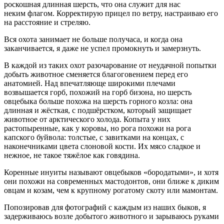
роскошная длинная шерсть, что она служит для нас
неким флагом. Корректирую прицел по ветру, настраиваю его
на расстояние и стреляю.
Вся охота занимает не больше получаса, и когда она
заканчивается, я даже не успел промокнуть и замерзнуть.
В каждой из таких охот разочарование от неудачной попытки
добыть животное сменяется благоговением перед его
анатомией. Над впечатляюще широкими плечами
возвышается горб, похожий на горб бизона, но шерсть
овцебыка больше похожа на шерсть горного козла: она
длинная и жёсткая, с подшёрстком, который защищает
животное от арктического холода. Копыта у них
растопыренные, как у коровы, но рога похожи на рога
капского буйвола: толстые, с завитками на концах, с
наконечниками цвета слоновой кости. Их мясо сладкое и
нежное, не такое тяжёлое как говядина.
Коренные инуиты называют овцебыков «бородатыми», и хотя
они похожи на современных мастодонтов, они ближе к диким
овцам и козам, чем к крупному рогатому скоту или мамонтам.
Попозировав для фотографий с каждым из наших быков, я
задерживаюсь возле добытого животного и зарываюсь руками