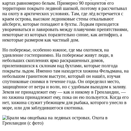
картах равномерно белым. Примерно 90 процентов его
территории покрыто ледяной шапкой, поэтому я рассчитывал
на охоту в арктических условиях. Там, где лёд встречается с
краем острова, высокие ледниковые стены откалывают
айсберги, которые попадают в бухты. Лодкам приходится
уворачиваться и лавировать между плавучими препятствиями,
некоторые из которых поразительно синие, как антифриз, а
некоторые размером как частный дом.
Но побережье, особенно южное, где мы охотимся, на
удивление гостеприимно. На побережье живут люди, в
небольших скоплениях ярко раскрашенных домов,
прилепившихся к склонам над бухтами, которые полгода
покрыты льдом. Именно там находится хижина Фельдмана, на
небольшом гранитном выступе, который он нашёл, изучая
спутниковые снимки в течение года. Он определил место,
защищённое от ветра и волн, но с удобным выходом к заливу.
Земля не принадлежит ему — как и никому в Гренландии, —
но хижина принадлежит ему, пока он ею пользуется. Когда его
нет, хижина служит убежищем для рыбака, которого унесло в
море, или для заблудившегося охотника.