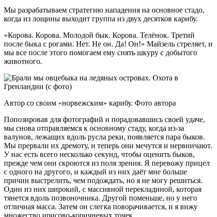
Мы разрабатываем стратегию нападения на основное стадо,
когда из лощины выходит группа из двух десятков карибу.
«Корова. Корова. Молодой бык. Корова. Телёнок. Третий
после быка с рогами. Нет. Не он. Да! Он!» Майзель стреляет, и
мы все после этого помогаем ему снять шкуру с добытого
животного.
Автор со своим «норвежским» карибу. Фото автора
Попозировав для фотографий и порадовавшись своей удаче,
мы снова отправляемся к основному стаду, когда из-за
валунов, лежащих вдоль русла реки, появляется пара быков.
Мы прервали их дремоту, и теперь они мечутся и нервничают.
У нас есть всего несколько секунд, чтобы оценить быков,
прежде чем они скроются из поля зрения. Я перевожу прицел
с одного на другого, и каждый из них даёт мне больше
причин выстрелить, чем подождать, но я не могу решиться.
Один из них широкий, с массивной перекладиной, которая
тянется вдоль позвоночника. Другой поменьше, но у него
отличная масса. Затем он слегка поворачивается, и я вижу
множество ирисово-коричневых точек.