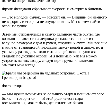
охоте на овцебыков. Фото автора
Фрэнк Фелдманн сбрасывает скорость и смотрит в бинокль.
— Это молодой бычок, — говорит он. — Видишь, он немного
не в форме, и его рога не опущены вниз. Мы можем найти
особь получше.
Затем мы отправляемся в самую дальнюю часть бухты, где
возвышающаяся стена ледника распадается на поле из
валунов размером с дом и ручей, текущий к бухте. Мы всё ещё
в миле от травянистой площадки между водой и льдом, но я
уже могу разглядеть около сотни овцебыков, пасущихся
стадами по дюжине особей. И я понимаю, как мы можем
устроить на них засаду, следуя вдоль ручья. Фельдманн
замечает мой взгляд.
Фото автора
— Мы лучше возьмёмся за большую отару и поищем старого
быка, — говорит он. — В этой долине есть пара
восьмилетних, может быть, девятилетних быков.