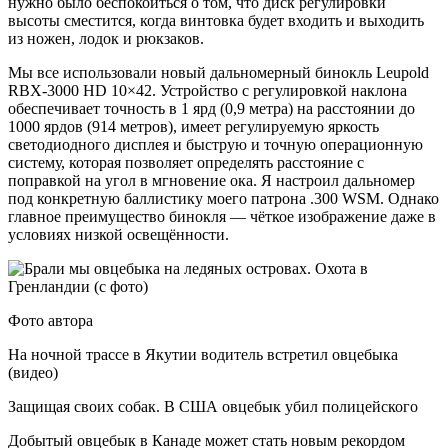
нужно было беспокоиться о том, что диск регулировки
высоты сместится, когда винтовка будет входить и выходить
из ножен, лодок и рюкзаков.
Мы все использовали новый дальномерный бинокль Leupold
RBX-3000 HD 10×42. Устройство с регулировкой наклона
обеспечивает точность в 1 ярд (0,9 метра) на расстоянии до
1000 ярдов (914 метров), имеет регулируемую яркость
светодиодного дисплея и быструю и точную операционную
систему, которая позволяет определять расстояние с
поправкой на угол в мгновение ока. Я настроил дальномер
под конкретную баллистику моего патрона .300 WSM. Однако
главное преимущество бинокля — чёткое изображение даже в
условиях низкой освещённости.
Фото автора
На ночной трассе в Якутии водитель встретил овцебыка
(видео)
Защищая своих собак. В США овцебык убил полицейского
Добытый овцебык в Канаде может стать новым рекордом