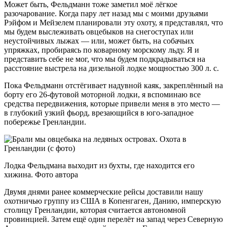
Может быть, Фельдманн тоже заметил моё лёгкое
разочарование. Когда пару лет назад мы с моими друзьями
Рэйфом и Мейзелем планировали эту охоту, я представлял, что
мы будем выслеживать овцебыков на снегоступах или
неустойчивых лыжах — или, может быть, на собачьих
упряжках, пробираясь по коварному морскому льду. Я и
представить себе не мог, что мы будем подкрадываться на
расстояние выстрела на дизельной лодке мощностью 300 л. с.
Пока Фельдманн отстёгивает надувной каяк, закреплённый на
борту его 26-футовой моторной лодки, я вспоминаю все
средства передвижения, которые привели меня в это место —
в глубокий узкий фьорд, врезающийся в юго-западное
побережье Гренландии.
Лодка Фельдмана выходит из бухты, где находится его
хижина. Фото автора
Двумя днями ранее коммерческие рейсы доставили нашу
охотничью группу из США в Копенгаген, Данию, имперскую
столицу Гренландии, которая считается автономной
провинцией. Затем ещё один перелёт на запад через Северную