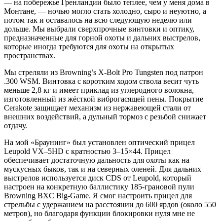
— на побережье Гренландии было теплее, чем у меня дома в
Монтане, — ночью могло стать холодно, сыро и неуютно, а
потом так и оставалось на всю следующую неделю или
дольше. Мы выбрали сверхпрочные винтовки и оптику,
предназначенные для горной охоты и дальних выстрелов,
которые иногда требуются для охоты на открытых
пространствах.
Мы стреляли из Browning’s X-Bolt Pro Tungsten под патрон
.300 WSM. Винтовка с коротким ходом ствола весит чуть
меньше 2,8 кг и имеет приклад из углеродного волокна,
изготовленный из жёсткой виброгасящей пены. Покрытие
Cerakote защищает механизм из нержавеющей стали от
внешних воздействий, а дульный тормоз с резьбой снижает
отдачу.
На мой «Браунинг» был установлен оптический прицел
Leupold VX–5HD с кратностью 3–15×44. Прицел
обеспечивает достаточную дальность для охоты как на
мускусных быков, так и на северных оленей. Для дальних
выстрелов используется диск CDS от Leupold, который
настроен на конкретную баллистику 185-грановой пули
Browning BXC Big-Game. Я смог настроить прицел для
стрельбы с удержанием на расстоянии до 600 ярдов (около 550
метров), но благодаря функции блокировки нуля мне не