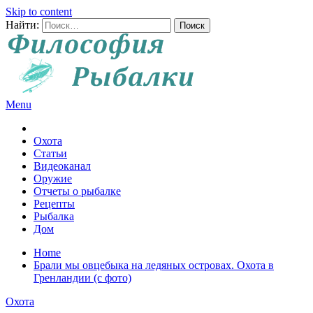
Skip to content
Найти:
Menu
Все о рыбалке и охоте
Охота
Статьи
Видеоканал
Оружие
Отчеты о рыбалке
Рецепты
Рыбалка
Дом
Home
Брали мы овцебыка на ледяных островах. Охота в
Гренландии (с фото)
Охота