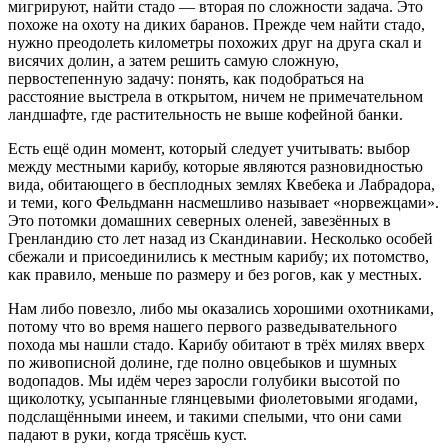
мигрируют, найти стадо — вторая по сложности задача. Это
похоже на охоту на диких баранов. Прежде чем найти стадо,
нужно преодолеть километры похожих друг на друга скал и
висячих долин, а затем решить самую сложную,
первостепенную задачу: понять, как подобраться на
расстояние выстрела в открытом, ничем не примечательном
ландшафте, где растительность не выше кофейной банки.
Есть ещё один момент, который следует учитывать: выбор
между местными карибу, которые являются разновидностью
вида, обитающего в бесплодных землях Квебека и Лабрадора,
и теми, кого Фельдманн насмешливо называет «норвежцами».
Это потомки домашних северных оленей, завезённых в
Гренландию сто лет назад из Скандинавии. Несколько особей
сбежали и присоединились к местным карибу; их потомство,
как правило, меньше по размеру и без рогов, как у местных.
Нам либо повезло, либо мы оказались хорошими охотниками,
потому что во время нашего первого разведывательного
похода мы нашли стадо. Карибу обитают в трёх милях вверх
по живописной долине, где полно овцебыков и шумных
водопадов. Мы идём через заросли голубики высотой по
щиколотку, усыпанные глянцевыми фиолетовыми ягодами,
подслащёнными инеем, и такими спелыми, что они сами
падают в руки, когда трясёшь куст.