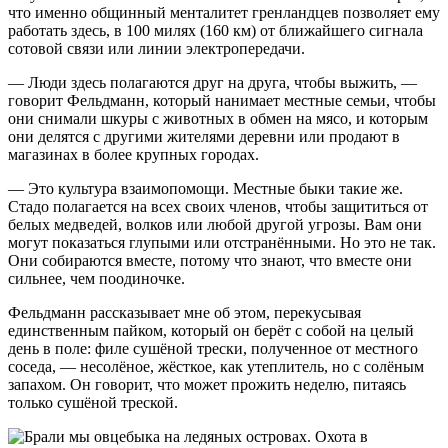
что именно общинный менталитет гренландцев позволяет ему
работать здесь, в 100 милях (160 км) от ближайшего сигнала
сотовой связи или линии электропередачи.
— Люди здесь полагаются друг на друга, чтобы выжить, —
говорит Фельдманн, который нанимает местные семьи, чтобы
они снимали шкуры с животных в обмен на мясо, и которым
они делятся с другими жителями деревни или продают в
магазинах в более крупных городах.
— Это культура взаимопомощи. Местные быки такие же.
Стадо полагается на всех своих членов, чтобы защититься от
белых медведей, волков или любой другой угрозы. Вам они
могут показаться глупыми или отстранёнными. Но это не так.
Они собираются вместе, потому что знают, что вместе они
сильнее, чем поодиночке.
Фельдманн рассказывает мне об этом, перекусывая
единственным пайком, который он берёт с собой на целый
день в поле: филе сушёной трески, полученное от местного
соседа, — несолёное, жёсткое, как утеплитель, но с солёным
запахом. Он говорит, что может прожить неделю, питаясь
только сушёной треской.