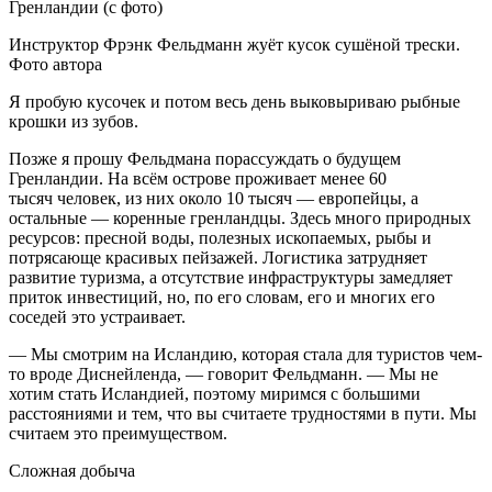
Инструктор Фрэнк Фельдманн жуёт кусок сушёной трески.
Фото автора
Я пробую кусочек и потом весь день выковыриваю рыбные
крошки из зубов.
Позже я прошу Фельдмана порассуждать о будущем
Гренландии. На всём острове проживает менее 60
тысяч человек, из них около 10 тысяч — европейцы, а
остальные — коренные гренландцы. Здесь много природных
ресурсов: пресной воды, полезных ископаемых, рыбы и
потрясающе красивых пейзажей. Логистика затрудняет
развитие туризма, а отсутствие инфраструктуры замедляет
приток инвестиций, но, по его словам, его и многих его
соседей это устраивает.
— Мы смотрим на Исландию, которая стала для туристов чем-
то вроде Диснейленда, — говорит Фельдманн. — Мы не
хотим стать Исландией, поэтому миримся с большими
расстояниями и тем, что вы считаете трудностями в пути. Мы
считаем это преимуществом.
Сложная добыча