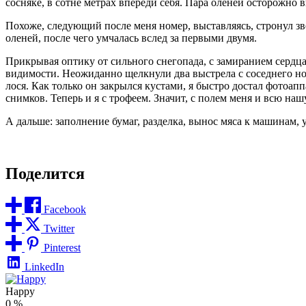
сосняке, в сотне метрах впереди себя. Пара оленей осторожно в
Похоже, следующий после меня номер, выставляясь, стронул зв
оленей, после чего умчалась вслед за первыми двумя.
Прикрывая оптику от сильного снегопада, с замиранием сердца 
видимости. Неожиданно щелкнули два выстрела с соседнего ном
лося. Как только он закрылся кустами, я быстро достал фотоапп
снимков. Теперь и я с трофеем. Значит, с полем меня и всю наш
А дальше: заполнение бумаг, разделка, вынос мяса к машинам, у
Поделится
Facebook
Twitter
Pinterest
LinkedIn
Happy
0
%