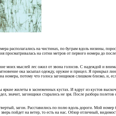
омера располагались на чистинах, по буграм вдоль низины, пор
ния просматривалась на сотни метров от первого номера до посл
ние моих мыслей лес ожил от звона голосов. С надеждой и вним
в мгновение ока засыпал одежду, оружие и прицел. Я прикрыл лин
 на номера, потому что голоса загонщиков слишком близко, и, е
ны яркие жилеты в заснеженных кустах. И вдруг из кустов выско
видел, значит, загонщики старались не зря. После разбора полето
вертый, загон. Расставились по полю вдоль дороги. Мой номер 
о зверь пойдет на ветер, то есть на нас. Обзор отличный, видимос