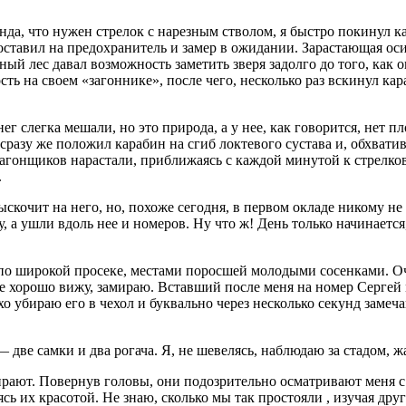
нда, что нужен стрелок с нарезным стволом, я быстро покинул к
 поставил на предохранитель и замер в ожидании. Зарастающая 
ный лес давал возможность заметить зверя задолго до того, как 
 на своем «загоннике», после чего, несколько раз вскинул кара
легка мешали, но это природа, а у нее, как говорится, нет пл
 сразу же положил карабин на сгиб локтевого сустава и, обхват
 загонщиков нарастали, приближаясь с каждой минутой к стрелк
.
ыскочит на него, но, похоже сегодня, в первом окладе никому 
у, а ушли вдоль нее и номеров. Ну что ж! День только начинаетс
 по широкой просеке, местами поросшей молодыми сосенками. Оч
се хорошо вижу, замираю. Вставший после меня на номер Сергей 
о убираю его в чехол и буквально через несколько секунд замеч
 две самки и два рогача. Я, не шевелясь, наблюдаю за стадом, ж
ирают. Повернув головы, они подозрительно осматривают меня 
их красотой. Не знаю, сколько мы так простояли , изучая друг 