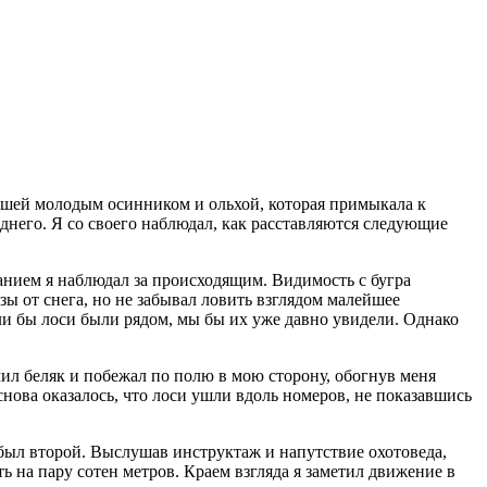
осшей молодым осинником и ольхой, которая примыкала к
еднего. Я со своего наблюдал, как расставляются следующие
анием я наблюдал за происходящим. Видимость с бугра
зы от снега, но не забывал ловить взглядом малейшее
сли бы лоси были рядом, мы бы их уже давно увидели. Однако
чил беляк и побежал по полю в мою сторону, обогнув меня
в снова оказалось, что лоси ушли вдоль номеров, не показавшись
был второй. Выслушав инструктаж и напутствие охотоведа,
ть на пару сотен метров. Краем взгляда я заметил движение в