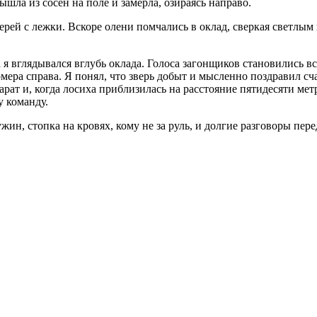
ышла из сосен на поле и замерла, озираясь направо.
ерей с лежки. Вскоре олени помчались в оклад, сверкая светлы
я вглядывался вглубь оклада. Голоса загонщиков становились все
ера справа. Я понял, что зверь добыт и мысленно поздравил сча
арат и, когда лосиха приблизилась на расстояние пятидесяти мет
у команду.
жин, стопка на кровях, кому не за руль, и долгие разговоры пер