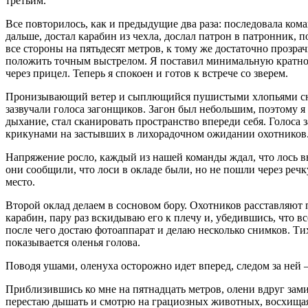
третьим.
Все повторилось, как и предыдущие два раза: последовала кома
дальше, достал карабин из чехла, дослал патрон в патронник,
все стороны на пятьдесят метров, к тому же достаточно прозрач
положить точным выстрелом. Я поставил минимальную кратность
через прицел. Теперь я спокоен и готов к встрече со зверем.
Пронизывающий ветер и сыплющийся пушистыми хлопьями снег с
зазвучали голоса загонщиков. Загон был небольшим, поэтому я
дыхание, стал сканировать пространство впереди себя. Голоса
крикунами на застывших в лихорадочном ожидании охотников
Напряжение росло, каждый из нашей команды ждал, что лось в
они сообщили, что лоси в окладе были, но не пошли через речк
место.
Второй оклад делаем в сосновом бору. Охотников расставляют
карабин, пару раз вскидываю его к плечу и, убедившись, что в
после чего достаю фотоаппарат и делаю несколько снимков. Тих
показывается оленья голова.
Поводя ушами, оленуха осторожно идет вперед, следом за ней —
Приблизившись ко мне на пятнадцать метров, олени вдруг зам
перестаю дышать и смотрю на грациозных животных, восхищаясь 