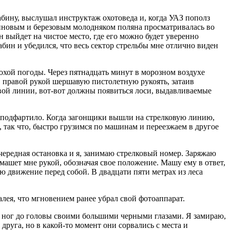
абину, выслушал инструктаж охотоведа и, когда УАЗ пополз
осиновым и березовым молодняком поляна просматривалась во
он выйдет на чистое место, где его можно будет уверенно
бин и убедился, что весь сектор стрельбы мне отлично виден
охой погоды. Через пятнадцать минут в морозном воздухе
ив правой рукой шершавую пистолетную рукоять, затаив
овой линии, вот-вот должны появиться лоси, выдавливаемые
не подфартило. Когда загонщики вышли на стрелковую линию,
я, так что, быстро грузимся по машинам и переезжаем в другое
ередная остановка и я, занимаю стрелковый номер. Заряжаю
машет мне рукой, обозначая свое положение. Машу ему в ответ,
аю движение перед собой. В двадцати пяти метрах из леса
алея, что мгновением ранее убрал свой фотоаппарат.
с ног до головы своими большими черными глазами. Я замираю,
друга, но в какой-то момент они сорвались с места и