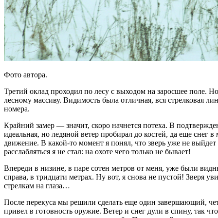
Фото автора.
Третий оклад проходил по лесу с выходом на заросшее поле. Н
лесному массиву. Видимость была отличная, вся стрелковая ли
номера.
Крайний замер — значит, скоро начнется потеха. В подтвержде
идеальная, но ледяной ветер пробирал до костей, да еще снег 
движение. В какой-то момент я понял, что зверь уже не выйдет
расслабляться я не стал: на охоте чего только не бывает!
Впереди в низине, в паре сотен метров от меня, уже были вид
справа, в тридцати метрах. Ну вот, я снова не пустой! Зверя у
стрелкам на глаза…
После перекуса мы решили сделать еще один завершающий, чет
привел в готовность оружие. Ветер и снег дули в спину, так чт