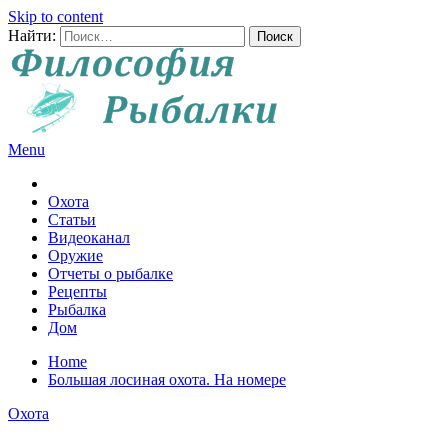
Skip to content
Найти:
Menu
Все о рыбалке и охоте
Охота
Статьи
Видеоканал
Оружие
Отчеты о рыбалке
Рецепты
Рыбалка
Дом
Home
Большая лосиная охота. На номере
Охота