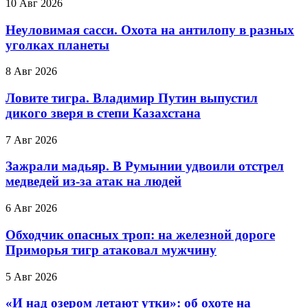
10 Авг 2026
Неуловимая сасси. Охота на антилопу в разных
уголках планеты
8 Авг 2026
Ловите тигра. Владимир Путин выпустил
дикого зверя в степи Казахстана
7 Авг 2026
Зажрали мадьяр. В Румынии удвоили отстрел
медведей из-за атак на людей
6 Авг 2026
Обходчик опасных троп: на железной дороге
Приморья тигр атаковал мужчину
5 Авг 2026
«И над озером летают утки»: об охоте на