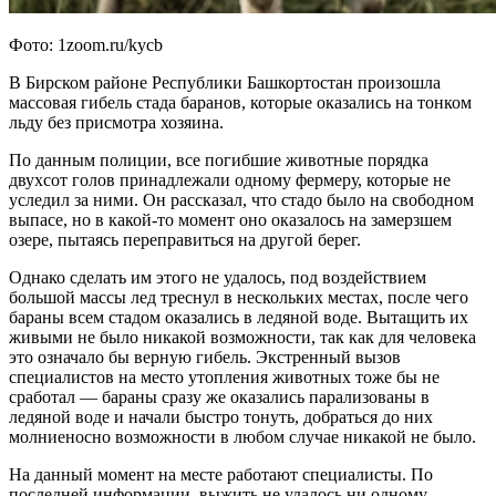
Фото: 1zoom.ru/kycb
В Бирском районе Республики Башкортостан произошла
массовая гибель стада баранов, которые оказались на тонком
льду без присмотра хозяина.
По данным полиции, все погибшие животные порядка
двухсот голов принадлежали одному фермеру, которые не
уследил за ними. Он рассказал, что стадо было на свободном
выпасе, но в какой-то момент оно оказалось на замерзшем
озере, пытаясь переправиться на другой берег.
Однако сделать им этого не удалось, под воздействием
большой массы лед треснул в нескольких местах, после чего
бараны всем стадом оказались в ледяной воде. Вытащить их
живыми не было никакой возможности, так как для человека
это означало бы верную гибель. Экстренный вызов
специалистов на место утопления животных тоже бы не
сработал — бараны сразу же оказались парализованы в
ледяной воде и начали быстро тонуть, добраться до них
молниеносно возможности в любом случае никакой не было.
На данный момент на месте работают специалисты. По
последней информации, выжить не удалось ни одному