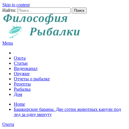
Skip to content
Найти:
Menu
Все о рыбалке и охоте
Охота
Статьи
Видеоканал
Оружие
Отчеты о рыбалке
Рецепты
Рыбалка
Дом
Home
Башкирские бараны. Две сотни животных канули под
лед за одну минуту
Охота