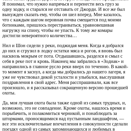
Я понимал, что нужно напрячься и перенести весь груз за
одну ходку, и старался не отставать от Джорди. И все же был
вынужден сказать ему, чтобы он шел вперед. Мне казалось,
что с каждым шагом неровная почва смещается под моими
ботинками, пришлось перестраиваться, уравновешивая
нагрузку на спину, чтобы не упасть. К тому же комары
достигли невероятного количества…
Нил и Шон сидели у реки, поджидая меня. Когда я добрался
до них и сгрузил в лодку остатки мяса и рогов, я вновь был
насквозь мокрым от пота. Отдышавшись, разделся и смыл с
себя в реке пот и кровь. Наконец мы забрались в «Зодиак» и
направились в главное русло реки вверх по течению. В какой-
то момент я заснул, а когда мы добрались до нашего лагеря, я
уже не чувствовал дикой усталости и улыбался, выслушивая
поздравления в свой адрес. Меня расспрашивали, как все
произошло, и я рассказывал сокращенную версию прошедшей
охоты.
Да, моя лучшая охота была также одной из самых трудных, и,
возможно, это не совпадение. Кроме охоты, нашлось время и
порыбачить, и полакомиться черникой, и понаблюдать за
штормами, проносящимися над пустынным ландшафтом, —
все эти исключительные впечатления в совокупности сделали
поездку одной из самых запоминающихся и любимых в