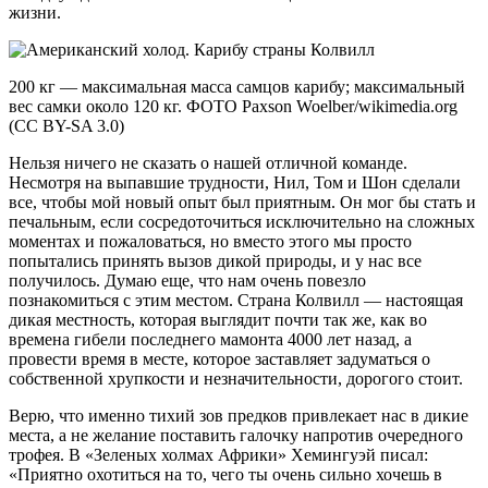
жизни.
200 кг — максимальная масса самцов карибу; максимальный
вес самки около 120 кг. ФОТО Paxson Woelber/wikimedia.org
(CC BY-SA 3.0)
Нельзя ничего не сказать о нашей отличной команде.
Несмотря на выпавшие трудности, Нил, Том и Шон сделали
все, чтобы мой новый опыт был приятным. Он мог бы стать и
печальным, если сосредоточиться исключительно на сложных
моментах и пожаловаться, но вместо этого мы просто
попытались принять вызов дикой природы, и у нас все
получилось. Думаю еще, что нам очень повезло
познакомиться с этим местом. Страна Колвилл — настоящая
дикая местность, которая выглядит почти так же, как во
времена гибели последнего мамонта 4000 лет назад, а
провести время в месте, которое заставляет задуматься о
собственной хрупкости и незначительности, дорогого стоит.
Верю, что именно тихий зов предков привлекает нас в дикие
места, а не желание поставить галочку напротив очередного
трофея. В «Зеленых холмах Африки» Хемингуэй писал:
«Приятно охотиться на то, чего ты очень сильно хочешь в