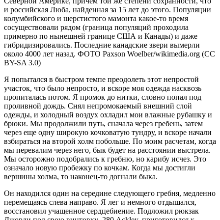
Северной Америке, причем той же степени сохранности, что
и российская Люба, найденная за 15 лет до этого. Популяции
колумбийского и шерстистого мамонта какое-то время
сосуществовали рядом (граница популяций проходила
примерно по нынешней границе США и Канады) и даже
гибридизировались. Последние канадские звери вымерли
около 4000 лет назад. ФОТО Paxson Woelber/wikimedia.org (CC
BY-SA 3.0)
Я попытался в быстром темпе преодолеть этот непростой
участок, что было непросто, и вскоре моя одежда насквозь
пропиталась потом. Я промок до нитки, словно попал под
проливной дождь. Снял непромокаемый внешний слой
одежды, и холодный воздух охладил мои влажные рубашку и
брюки. Мы продолжили путь, сначала через гребень, затем
через еще одну широкую кочковатую тундру, и вскоре начали
взбираться на второй холм побольше. По моим расчетам, когда
мы перевалим через него, бык будет на расстоянии выстрела.
Мы осторожно подобрались к гребню, но карибу исчез. Это
означало новую пробежку по кочкам. Когда мы достигли
вершины холма, то наконец-то догнали быка.
Он находился один на середине следующего гребня, медленно
перемещаясь слева направо. Я лег и немного отдышался,
восстановил учащенное сердцебиение. Подложил рюкзак
Джорди под свою винтовку .280 Ackley, приготовился к