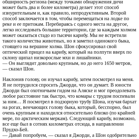
обширность региона (между точками обнаружения дичи
может быть два и более километра) делает этот способ
изнурительным и, как правило, непродуктивным. Второй
способ заключается в том, чтобы перемещаться на лодке по
реке и ее притокам. Перебираясь с одного места на другое,
легко исследовать большие территории, где за каждым холмом
может оказаться стадо из тысячи карибу. Мы не встретили
такого количества животных, но я заметил одинокого быка,
стоящего на вершине холма. Шон сфокусировал свой
оптический прицел на карибу, который на полпути вверх по
склону щипал низкорослые мхи и лишайники.
— Он выглядит довольно крупным, но до него 1650 метров,
— сказал Шон.
Наклонив голову, он изучал карибу, затем посмотрел на меня.
Я не потрудился спросить Джорди, что он думает. В юности
Джорди был охотничьим гидом на Аляске и мог преодолевать
любое расстояние так быстро, что комары с трудом поспевали
за ним… Я посмотрел в подзорную трубу Шона, изучая бархат
на рогах, венчающих голову быка, который, бесспорно, был
очень крупным и находился относительно близко (по крайней
мере, по арктическим меркам). Следующий карибу, возможно,
все еще был в сотнях километрах отсюда, в направлении
Прудхо-Бей.
— Давай попробуем, — сказал я Джорди, а Шон одобрительно