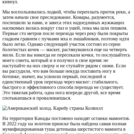
кивнул.
Мы воспользовались лодкой, чтобы переплыть приток реки, а
затем начали свое преследование. Комары, разумеется,
поспешили за нами, и завеса этих надоедливых жужжащих
насекомых вилась вокруг глаз и ушей, пока мы шли пешком.
Первые сто метров после перехода через реку были покрыты
гладким гравием с пучками мха и лишайников, поэтому идти
было легко. Однако следующий участок состоял из серии
болотистых кочек — маскег, растянувшихся еще на четверть
мили. Если вы никогда не пересекали кочки, то послушайтесь
моего совета, который и я получил в свое время: не
наступайте на них сверху и не ступайте рядом с ними. Если
вы рассудили, что вам больше некуда поставить ногу в
ботинке, значит, вы усвоили первый, последний и
единственный урок перехода через маскег: стабильного,
быстрого и эффективного способа перехода не существует.
Это тяжелая работа, одна нога впереди другой, все время
спотыкаешься и проваливаешься.
На территории Канады постоянно находят останки мамонтов.
В 2022 году на золотом прииске была найдена самая полная
мумифицированная туша детеныша шерстистого мамонта в