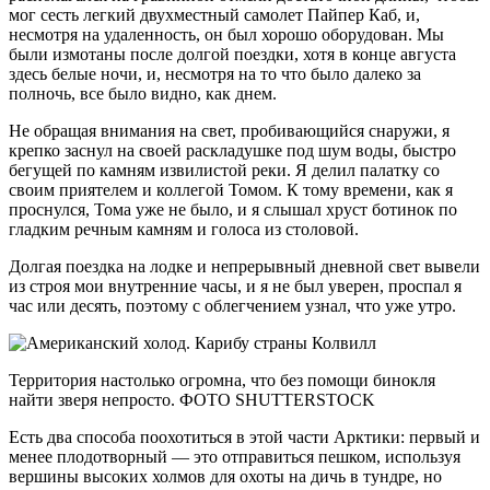
мог сесть легкий двухместный самолет Пайпер Каб, и,
несмотря на удаленность, он был хорошо оборудован. Мы
были измотаны после долгой поездки, хотя в конце августа
здесь белые ночи, и, несмотря на то что было далеко за
полночь, все было видно, как днем.
Не обращая внимания на свет, пробивающийся снаружи, я
крепко заснул на своей раскладушке под шум воды, быстро
бегущей по камням извилистой реки. Я делил палатку со
своим приятелем и коллегой Томом. К тому времени, как я
проснулся, Тома уже не было, и я слышал хруст ботинок по
гладким речным камням и голоса из столовой.
Долгая поездка на лодке и непрерывный дневной свет вывели
из строя мои внутренние часы, и я не был уверен, проспал я
час или десять, поэтому с облегчением узнал, что уже утро.
Территория настолько огромна, что без помощи бинокля
найти зверя непросто. ФОТО SHUTTERSTOCK
Есть два способа поохотиться в этой части Арктики: первый и
менее плодотворный — это отправиться пешком, используя
вершины высоких холмов для охоты на дичь в тундре, но