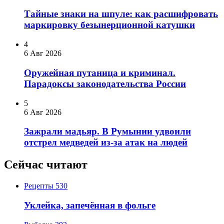
Тайные знаки на шпуле: как расшифровать
маркировку безынерционной катушки
4
6 Авг 2026
Оружейная путаница и криминал.
Парадоксы законодательства России
5
6 Авг 2026
Зажрали мадьяр. В Румынии удвоили
отстрел медведей из-за атак на людей
Сейчас читают
Рецепты
530
Уклейка, запечённая в фольге