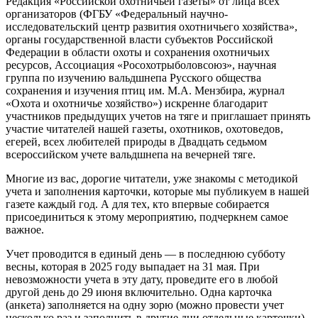
Редакция «Российской охотничьей газеты» от лица всех
организаторов (ФГБУ «Федеральный научно-
исследовательский центр развития охотничьего хозяйства»,
органы государственной власти субъектов Российской
Федерации в области охоты и сохранения охотничьих
ресурсов, Ассоциация «Росохотрыболовсоюз», научная
группа по изучению вальдшнепа Русского общества
сохранения и изучения птиц им. М.А. Мензбира, журнал
«Охота и охотничье хозяйство») искренне благодарит
участников предыдущих учетов на тяге и приглашает принять
участие читателей нашей газеты, охотников, охотоведов,
егерей, всех любителей природы в Двадцать седьмом
всероссийском учете вальдшнепа на вечерней тяге.
Многие из вас, дорогие читатели, уже знакомы с методикой
учета и заполнения карточки, которые мы публикуем в нашей
газете каждый год. А для тех, кто впервые собирается
присоединиться к этому мероприятию, подчеркнем самое
важное.
Учет проводится в единый день — в последнюю субботу
весны, которая в 2025 году выпадает на 31 мая. При
невозможности учета в эту дату, проведите его в любой
другой день до 29 июня включительно. Одна карточка
(анкета) заполняется на одну зорю (можно провести учет
несколько раз и заполнить в другие дни отдельные карточки).