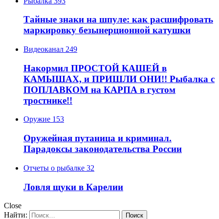
Рыбалка
393
Тайные знаки на шпуле: как расшифровать
маркировку безынерционной катушки
Видеоканал
249
Накормил ПРОСТОЙ КАШЕЙ в
КАМЫШАХ, и ПРИШЛИ ОНИ!! Рыбалка с
ПОПЛАВКОМ на КАРПА в густом
тростнике!!
Оружие
153
Оружейная путаница и криминал.
Парадоксы законодательства России
Отчеты о рыбалке
32
Ловля щуки в Карелии
Close
Найти: