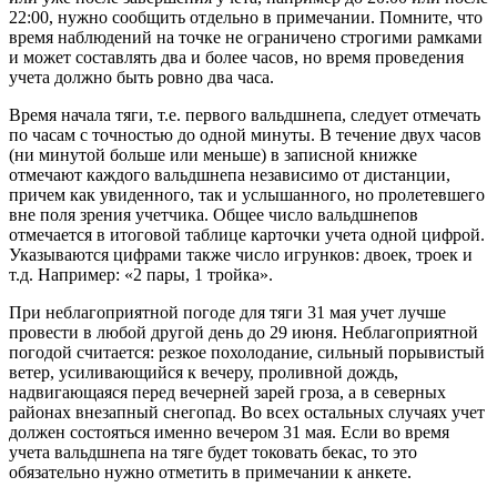
22:00, нужно сообщить отдельно в примечании. Помните, что
время наблюдений на точке не ограничено строгими рамками
и может составлять два и более часов, но время проведения
учета должно быть ровно два часа.
Время начала тяги, т.е. первого вальдшнепа, следует отмечать
по часам с точностью до одной минуты. В течение двух часов
(ни минутой больше или меньше) в записной книжке
отмечают каждого вальдшнепа независимо от дистанции,
причем как увиденного, так и услышанного, но пролетевшего
вне поля зрения учетчика. Общее число вальдшнепов
отмечается в итоговой таблице карточки учета одной цифрой.
Указываются цифрами также число игрунков: двоек, троек и
т.д. Например: «2 пары, 1 тройка».
При неблагоприятной погоде для тяги 31 мая учет лучше
провести в любой другой день до 29 июня. Неблагоприятной
погодой считается: резкое похолодание, сильный порывистый
ветер, усиливающийся к вечеру, проливной дождь,
надвигающаяся перед вечерней зарей гроза, а в северных
районах внезапный снегопад. Во всех остальных случаях учет
должен состояться именно вечером 31 мая. Если во время
учета вальдшнепа на тяге будет токовать бекас, то это
обязательно нужно отметить в примечании к анкете.