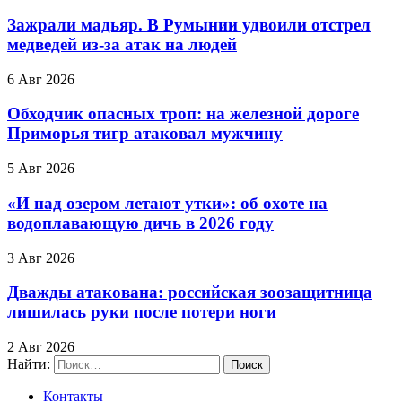
Зажрали мадьяр. В Румынии удвоили отстрел
медведей из-за атак на людей
6 Авг 2026
Обходчик опасных троп: на железной дороге
Приморья тигр атаковал мужчину
5 Авг 2026
«И над озером летают утки»: об охоте на
водоплавающую дичь в 2026 году
3 Авг 2026
Дважды атакована: российская зоозащитница
лишилась руки после потери ноги
2 Авг 2026
Найти:
Контакты