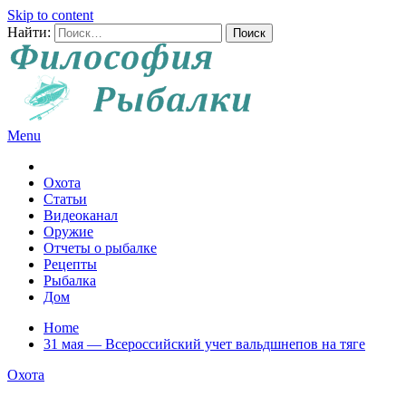
Skip to content
Найти:
Menu
Все о рыбалке и охоте
Охота
Статьи
Видеоканал
Оружие
Отчеты о рыбалке
Рецепты
Рыбалка
Дом
Home
31 мая — Всероссийский учет вальдшнепов на тяге
Охота