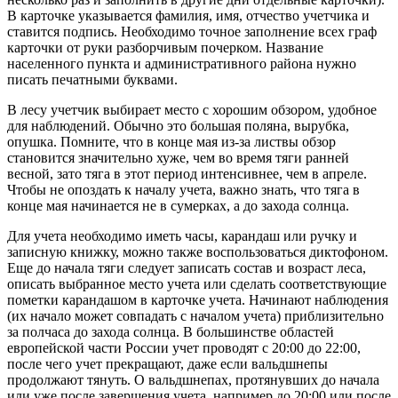
В карточке указывается фамилия, имя, отчество учетчика и
ставится подпись. Необходимо точное заполнение всех граф
карточки от руки разборчивым почерком. Название
населенного пункта и административного района нужно
писать печатными буквами.
В лесу учетчик выбирает место с хорошим обзором, удобное
для наблюдений. Обычно это большая поляна, вырубка,
опушка. Помните, что в конце мая из-за листвы обзор
становится значительно хуже, чем во время тяги ранней
весной, зато тяга в этот период интенсивнее, чем в апреле.
Чтобы не опоздать к началу учета, важно знать, что тяга в
конце мая начинается не в сумерках, а до захода солнца.
Для учета необходимо иметь часы, карандаш или ручку и
записную книжку, можно также воспользоваться диктофоном.
Еще до начала тяги следует записать состав и возраст леса,
описать выбранное место учета или сделать соответствующие
пометки карандашом в карточке учета. Начинают наблюдения
(их начало может совпадать с началом учета) приблизительно
за полчаса до захода солнца. В большинстве областей
европейской части России учет проводят с 20:00 до 22:00,
после чего учет прекращают, даже если вальдшнепы
продолжают тянуть. О вальдшнепах, протянувших до начала
или уже после завершения учета, например до 20:00 или после