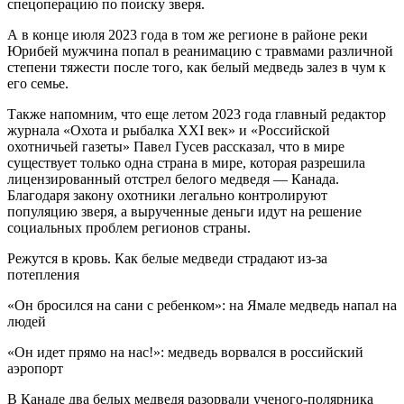
спецоперацию по поиску зверя.
А в конце июля 2023 года в том же регионе в районе реки
Юрибей мужчина попал в реанимацию с травмами различной
степени тяжести после того, как белый медведь залез в чум к
его семье.
Также напомним, что еще летом 2023 года главный редактор
журнала «Охота и рыбалка XXI век» и «Российской
охотничьей газеты» Павел Гусев рассказал, что в мире
существует только одна страна в мире, которая разрешила
лицензированный отстрел белого медведя — Канада.
Благодаря закону охотники легально контролируют
популяцию зверя, а вырученные деньги идут на решение
социальных проблем регионов страны.
Режутся в кровь. Как белые медведи страдают из-за
потепления
«Он бросился на сани с ребенком»: на Ямале медведь напал на
людей
«Он идет прямо на нас!»: медведь ворвался в российский
аэропорт
В Канаде два белых медведя разорвали ученого-полярника