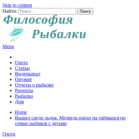
Skip to content
Найти:
Menu
Все о рыбалке и охоте
Охота
Статьи
Видеоканал
Оружие
Отчеты о рыбалке
Рецепты
Рыбалка
Дом
Home
Вышел среди льдов. Медведь напал на таймырскую
семью рыбаков с детьми
Охота