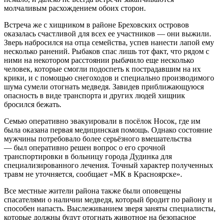
молчаливым расхождением обоих сторон.
Встреча же с хищником в районе Бреховских островов
оказалась счастливой для всех ее участников — они выжили.
Зверь набросился на отца семейства, успев нанести лапой ему
несколько ранений. Рыбаков спас лишь тот факт, что рядом с
ними на некотором расстоянии рыбачило еще несколько
человек, которые смогли подоспеть к пострадавшим на их
крики, и с помощью снегоходов и специально производимого
шума сумели отогнать медведя. Завидев приближающуюся
опасность в виде транспорта и других людей хищник
бросился бежать.
Семью оперативно эвакуировали в посёлок Носок, где им
была оказана первая медицинская помощь. Однако состояние
мужчины потребовало более серьёзного вмешательства
— был оперативно решен вопрос о его срочной
транспортировки в больницу города Дудинка для
специализированного лечения. Точный характер полученных
травм не уточняется, сообщает «МК в Красноярске».
Все местные жители района также были оповещены
спасателями о наличии медведя, который бродит по району и
способен напасть. Выслеживанием зверя заняты специалисты,
которые должны будут отогнать животное на безопасное