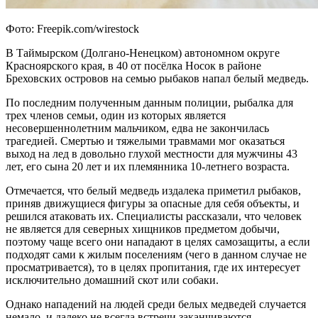
Фото: Freepik.com/wirestock
В Таймырском (Долгано-Ненецком) автономном округе
Красноярского края, в 40 от посёлка Носок в районе
Бреховских островов на семью рыбаков напал белый медведь.
По последним полученным данным полиции, рыбалка для
трех членов семьи, один из которых является
несовершеннолетним мальчиком, едва не закончилась
трагедией. Смертью и тяжелыми травмами мог оказаться
выход на лед в довольно глухой местности для мужчины 43
лет, его сына 20 лет и их племянника 10-летнего возраста.
Отмечается, что белый медведь издалека приметил рыбаков,
приняв движущиеся фигуры за опасные для себя объекты, и
решился атаковать их. Специалисты рассказали, что человек
не является для северных хищников предметом добычи,
поэтому чаще всего они нападают в целях самозащиты, а если
подходят сами к жилым поселениям (чего в данном случае не
просматривается), то в целях пропитания, где их интересует
исключительно домашний скот или собаки.
Однако нападений на людей среди белых медведей случается
немало, и далеко не всегда встречи заканчиваются