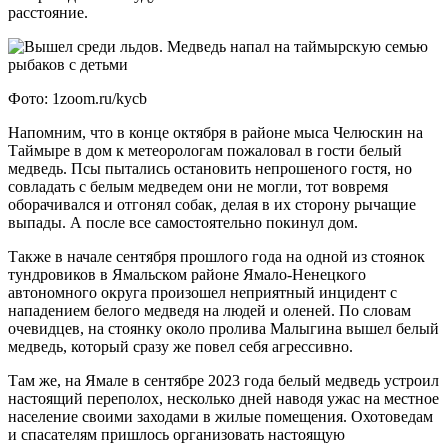
расстояние.
Фото: 1zoom.ru/kycb
Напомним, что в конце октября в районе мыса Челюскин на
Таймыре в дом к метеорологам пожаловал в гости белый
медведь. Псы пытались остановить непрошеного гостя, но
совладать с белым медведем они не могли, тот вовремя
оборачивался и отгонял собак, делая в их сторону рычащие
выпады. А после все самостоятельно покинул дом.
Также в начале сентября прошлого года на одной из стоянок
тундровиков в Ямальском районе Ямало-Ненецкого
автономного округа произошел неприятный инцидент с
нападением белого медведя на людей и оленей. По словам
очевидцев, на стоянку около пролива Малыгина вышел белый
медведь, который сразу же повел себя агрессивно.
Там же, на Ямале в сентябре 2023 года белый медведь устроил
настоящий переполох, несколько дней наводя ужас на местное
население своими заходами в жилые помещения. Охотоведам
и спасателям пришлось организовать настоящую