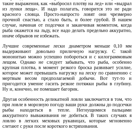
такие выражения, как «выбросил плотву на лед» или «выдрал
из лунки леща». И надо полагать, говорится это не ради
красного словца. Просто-напросто ловят они чрезмерно
прочной снастью, а стало быть, и более грубой. В нашем
случае, начиная от подсечки и заканчивая моментом, когда
рыба окажется на льду, все надо делать предельно аккуратно,
иначе обрывов не избежать.
Лучшие современные лески диаметром меньше 0,10 мм
выдерживают довольно приличную нагрузку. С такой
мононитью можно успешно побороться и с килограммовым
лещом. Однако не следует забывать, что рыба, особенно
крупная плотва, в момент резкого броска развивает усилие,
которое может превышать нагрузку на леску по сравнению с
мертвым весом предполагаемой добычи. Вот тут-то и
пригодится умение гасить резкие потяжки рыбы в глубину.
Ну и, конечно, не помешает багорик.
Другая особенность деликатной ловли заключается в том, что
при ловле в морозную погоду ваши руки должны до подсечки
рыбы находиться в тепле. Негнущимися пальцами
аккуратного вываживания не добиться. В таких случаях я
ловлю в легких меховых рукавицах, которые мгновенно
слетают с руки после короткого встряхивания.