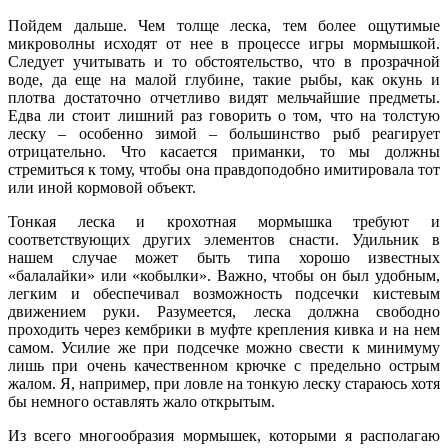
Пойдем дальше. Чем толще леска, тем более ощутимые
микроволны исходят от нее в процессе игры мормышкой.
Следует учитывать и то обстоятельство, что в прозрачной
воде, да еще на малой глубине, такие рыбы, как окунь и
плотва достаточно отчетливо видят мельчайшие предметы.
Едва ли стоит лишний раз говорить о том, что на толстую
леску – особенно зимой – большинство рыб реагирует
отрицательно. Что касается приманки, то мы должны
стремиться к тому, чтобы она правдоподобно имитировала тот
или иной кормовой объект.
Тонкая леска и крохотная мормышка требуют и
соответствующих других элементов снасти. Удильник в
нашем случае может быть типа хорошо известных
«балалайки» или «кобылки». Важно, чтобы он был удобным,
легким и обеспечивал возможность подсечки кистевым
движением руки. Разумеется, леска должна свободно
проходить через кембрики в муфте крепления кивка и на нем
самом. Усилие же при подсечке можно свести к минимуму
лишь при очень качественном крючке с предельно острым
жалом. Я, например, при ловле на тонкую леску стараюсь хотя
бы немного оставлять жало открытым.
Из всего многообразия мормышек, которыми я располагаю