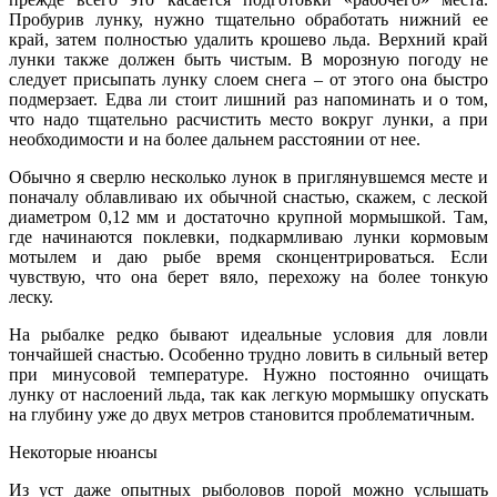
Пробурив лунку, нужно тщательно обработать нижний ее
край, затем полностью удалить крошево льда. Верхний край
лунки также должен быть чистым. В морозную погоду не
следует присыпать лунку слоем снега – от этого она быстро
подмерзает. Едва ли стоит лишний раз напоминать и о том,
что надо тщательно расчистить место вокруг лунки, а при
необходимости и на более дальнем расстоянии от нее.
Обычно я сверлю несколько лунок в приглянувшемся месте и
поначалу облавливаю их обычной снастью, скажем, с леской
диаметром 0,12 мм и достаточно крупной мормышкой. Там,
где начинаются поклевки, подкармливаю лунки кормовым
мотылем и даю рыбе время сконцентрироваться. Если
чувствую, что она берет вяло, перехожу на более тонкую
леску.
На рыбалке редко бывают идеальные условия для ловли
тончайшей снастью. Особенно трудно ловить в сильный ветер
при минусовой температуре. Нужно постоянно очищать
лунку от наслоений льда, так как легкую мормышку опускать
на глубину уже до двух метров становится проблематичным.
Некоторые нюансы
Из уст даже опытных рыболовов порой можно услышать