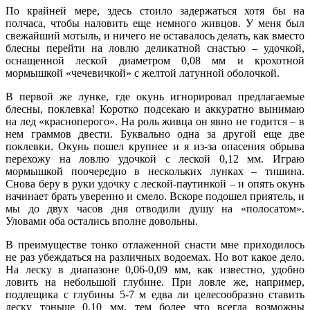
По крайней мере, здесь стоило задержаться хотя бы на
полчаса, чтобы наловить еще немного живцов. У меня был
свежайший мотыль, и ничего не оставалось делать, как вместо
блесны перейти на ловлю деликатной снастью – удочкой,
оснащенной леской диаметром 0,08 мм и крохотной
мормышкой «чечевичкой» с желтой латунной оболочкой.
В первой же лунке, где окунь игнорировал предлагаемые
блесны, поклевка! Коротко подсекаю и аккуратно вынимаю
на лед «красноперого». На роль живца он явно не годится – в
нем граммов двести. Буквально одна за другой еще две
поклевки. Окунь пошел крупнее и я из-за опасения обрыва
перехожу на ловлю удочкой с леской 0,12 мм. Играю
мормышкой поочередно в нескольких лунках – тишина.
Снова беру в руки удочку с леской-паутинкой – и опять окунь
начинает брать уверенно и смело. Вскоре подошел приятель, и
мы до двух часов дня отводили душу на «полосатом».
Уловами оба остались вполне довольны.
В преимуществе тонко отлаженной снасти мне приходилось
не раз убеждаться на различных водоемах. Но вот какое дело.
На леску в диапазоне 0,06-0,09 мм, как известно, удобно
ловить на небольшой глубине. При ловле же, например,
подлещика с глубины 5-7 м едва ли целесообразно ставить
леску тоньше 0,10 мм, тем более что всегда возможны