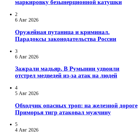
маркировку безынерционной катушки
2
6 Авг 2026
Оружейная путаница и криминал.
Парадоксы законодательства России
3
6 Авг 2026
Зажрали мадьяр. В Румынии удвоили
отстрел медведей из-за атак на людей
4
5 Авг 2026
Обходчик опасных троп: на железной дороге
Приморья тигр атаковал мужчину
5
4 Авг 2026