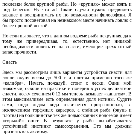
поклевки более крупной рыбы. Но «крупняк» может взять и
под берегом. Ну что ж! Такие случаи нужно предвидеть
заранее и воспринимать их по возможности философски. Я
бы просто посоветовал на незнакомом месте начинать ловлю с
более прочной леской.
Но если вы знаете, что в данном водоеме рыба некрупная, да к
тому же привередливая, то, естественно, нет никакой
необходимости ловить ее на снасти, имеющие трехкратный
запас прочности.
Снасть
Здесь мы рассмотрим лишь варианты устройства снасти для
ловли окуня весом до 500 г и плотвы примерно того же
«калибра». Начать, пожалуй, стоит с лески. Один мой
знакомый, освоив на практике и поверив в успех деликатной
снасти, леску сечением 0,12 мм теперь называет «канатом». В
этом максимализме есть определенная доля истины. Судите
сами, подо льдом вода отличается прозрачностью, за
исключением торфяных карьеров, а стайная рыба (окунь и
плотва) на большинстве тех же подмосковных водоемов имеет
«горький» опыт. В результате у рыбы вырабатывается
устойчивый инстинкт самосохранения. Это мы должны
признать как аксиому.