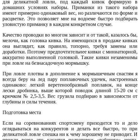
для деликатной ловли, под каждый кивок формирую в
домашних условиях наборы. Приманки из такого набора
имеют примерно одинаковый вес, но различаются по форме и
расцветке. Это позволяет мне на водоеме быстро подбирать
уловистую приманку в каждом конкретном случае.
Качество проводки во многом зависит и от такой, казалось бы,
мелочи, как головка кивка. На имеющихся в продаже кивках
она выглядит, как правило, топорно, требуя замены или
доработки. Поэтому предпочтительнее кивки с миниатюрной,
аккуратно выполненной головкой. Такие кивки незаменимы
при ловле на безнасадочную мормышку.
При ловле плотвы в дополнение к мормышечным снастям я
всегда беру на лед пару поплавочных удочек, настроенных
одинаково: легкий веретенообразный поплавок, на конце
лески дробинка, выше которой поводок длиной 15-20 см с
крючком № 2,5-3,5. Вес грузила подбираю в зависимости от
глубины и силы течения.
Подготовка места
Если на соревнованиях спортсмену приходится то и дело
оглядываться на конкурентов и делать все быстро, то при
деликатной ловле спешка ни к чему хорошему не приводит. И
прежде всего это касается подготовки «рабочего» места.