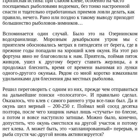
Прописная истина: при слабом клеве, особенно на часто
посещаемых рыболовами водоемах, без тонко настроенной
снасти и тщательно отработанных приемов ловли делать, как
правило, нечего. Рано или поздно к такому выводу приходит
большинство рыболовов-зимников…
Вспоминается один случай. Было это на Озернинском
водохранилище. Морозным декабрьским утром мы с
приятелем обосновались метрах в пятидесяти от берега, где в
прежние годы попадали на хороший клев окуня. На этот раз
фортуна явно не благоволила к нам. Приятель, поймав пяток
живцов, ушел к другому берегу ставить жерлицы, а я
продолжал блеснить, время от времени вынимая из лунки
одного-другого окунька. Рядом со мной коротко взмахивали
удильниками для блеснения два местных рыболова.
Решил переговорить с одним из них, прежде чем отправиться
на дальнейшие поиски «полосатого». И правильно сделал.
Оказалось, что клев с самого раннего утра все-таки был. Да и
окунь шел мерный – 200-250 г. Поймал мой сосед десятка
полтора, после чего хищник начал лишь «стучать» по блесне,
а потом и вовсе наступило затишье. Можно было, конечно,
допустить, что окунь сместился на другой участок и потому
нет клева. А может быть, это «запланированный» перерыв, и
рыба спустя час-другой вновь активизируется?