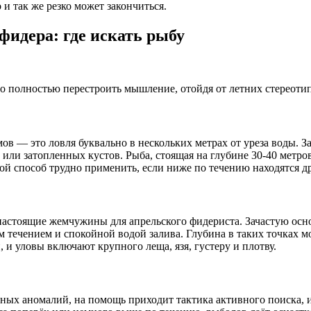
и так же резко может закончиться.
фидера: где искать рыбу
о полностью перестроить мышление, отойдя от летних стереоти
 — это ловля буквально в нескольких метрах от уреза воды. Заб
или затопленных кустов. Рыба, стоящая на глубине 30-40 метров
ой способ трудно применить, если ниже по течению находятся д
тоящие жемчужины для апрельского фидериста. Зачастую основна
ечением и спокойной водой залива. Глубина в таких точках мож
 и уловы включают крупного леща, язя, густеру и плотву.
вных аномалий, на помощь приходит тактика активного поиска, 