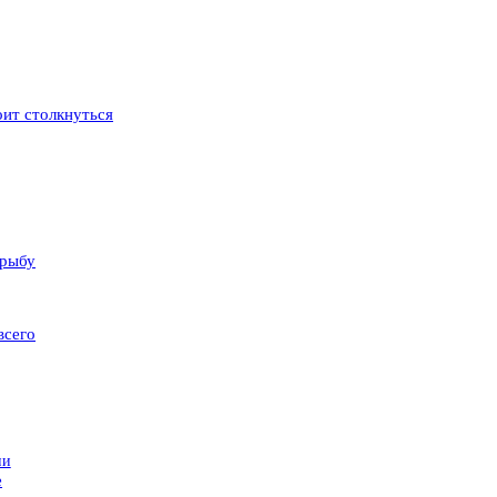
оит столкнуться
 рыбу
всего
ии
е