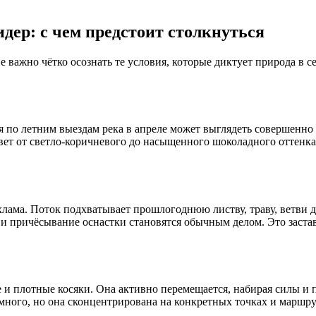
дер: с чем предстоит столкнуться
не важно чётко осознать те условия, которые диктует природа в 
я по летним выездам река в апреле может выглядеть совершенно
цвет от светло-коричневого до насыщенного шоколадного оттенка
хлама. Поток подхватывает прошлогоднюю листву, траву, ветви д
 и причёсывание оснастки становятся обычным делом. Это заста
е и плотные косяки. Она активно перемещается, набирая силы и
много, но она сконцентрирована на конкретных точках и маршру