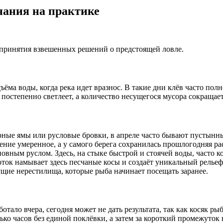
нания на практике
принятия взвешенных решений о предстоящей ловле.
ёма воды, когда река идет вразнос. В такие дни клёв часто полн
постепенно светлеет, а количество несущегося мусора сокращает
рные ямы или русловые бровки, в апреле часто бывают пустынны.
чение умеренное, а у самого берега сохранилась прошлогодняя ра
вным руслом. Здесь, на стыке быстрой и стоячей воды, часто ко
оток намывает здесь песчаные косы и создаёт уникальный релье
щие нерестилища, которые рыба начинает посещать заранее.
отало вчера, сегодня может не дать результата, так как косяк р
лько часов без единой поклёвки, а затем за короткий промежуто