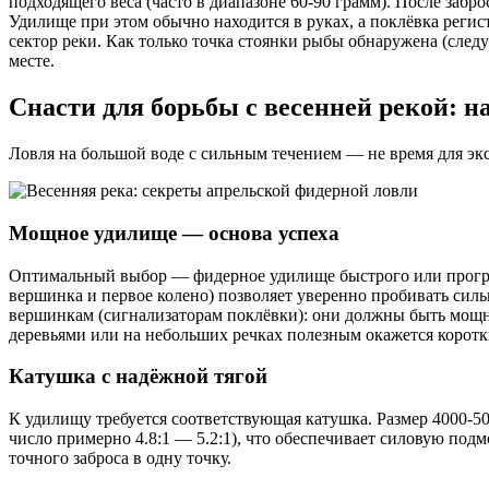
подходящего веса (часто в диапазоне 60-90 грамм). После заб
Удилище при этом обычно находится в руках, а поклёвка регис
сектор реки. Как только точка стоянки рыбы обнаружена (сле
месте.
Снасти для борьбы с весенней рекой: н
Ловля на большой воде с сильным течением — не время для эк
Мощное удилище — основа успеха
Оптимальный выбор — фидерное удилище быстрого или прогресс
вершинка и первое колено) позволяет уверенно пробивать сил
вершинкам (сигнализаторам поклёвки): они должны быть мощ
деревьями или на небольших речках полезным окажется коротк
Катушка с надёжной тягой
К удилищу требуется соответствующая катушка. Размер 4000-5
число примерно 4.8:1 — 5.2:1), что обеспечивает силовую под
точного заброса в одну точку.