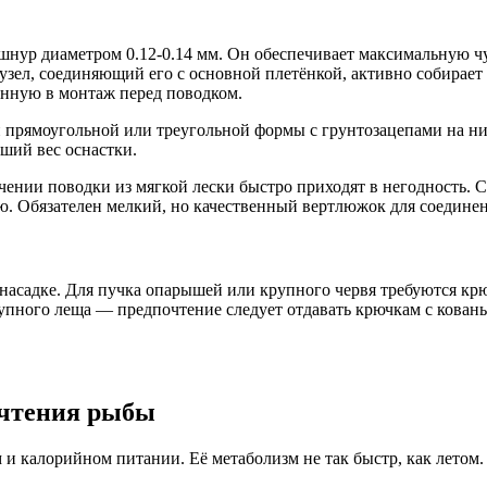
нур диаметром 0.12-0.14 мм. Он обеспечивает максимальную ч
 узел, соединяющий его с основной плетёнкой, активно собирает
нную в монтаж перед поводком.
ки прямоугольной или треугольной формы с грунтозацепами на 
ьший вес оснастки.
чении поводки из мягкой лески быстро приходят в негодность.
ю. Обязателен мелкий, но качественный вертлюжок для соединен
 насадке. Для пучка опарышей или крупного червя требуются к
упного леща — предпочтение следует отдавать крючкам с кован
очтения рыбы
 и калорийном питании. Её метаболизм не так быстр, как летом.