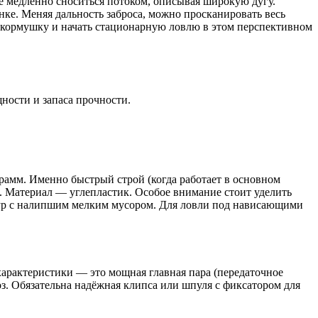
ке медленно сноситься потоком, описывая широкую дугу.
нке. Меняя дальность заброса, можно просканировать весь
ь кормушку и начать стационарную ловлю в этом перспективном
ности и запаса прочности.
рамм. Именно быстрый строй (когда работает в основном
. Материал — углепластик. Особое внимание стоит уделить
нур с налипшим мелким мусором. Для ловли под нависающими
арактеристики — это мощная главная пара (передаточное
з. Обязательна надёжная клипса или шпуля с фиксатором для