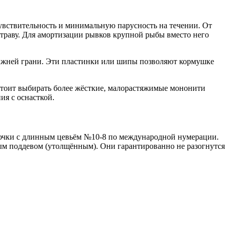
увствительность и минимальную парусность на течении. От
 траву. Для амортизации рывков крупной рыбы вместо него
нижней грани. Эти пластинки или шипы позволяют кормушке
 Стоит выбирать более жёсткие, малорастяжимые мононити
ия с оснасткой.
рючки с длинным цевьём №10-8 по международной нумерации.
ым поддевом (утолщённым). Они гарантированно не разогнутся