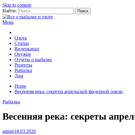
Skip to content
Найти:
Menu
Все о рыбалке и охоте
Охота
Статьи
Видеоканал
Оружие
Отчеты о рыбалке
Рецепты
Рыбалка
Дом
Home
Весенняя река: секреты апрельской фидерной ловли
Рыбалка
Весенняя река: секреты апре
admin
18.03.2026