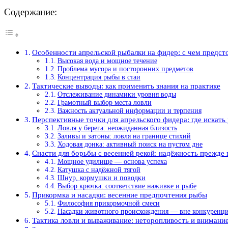
Содержание:
Особенности апрельской рыбалки на фидер: с чем предст
Высокая вода и мощное течение
Проблема мусора и посторонних предметов
Концентрация рыбы в стаи
Тактические выводы: как применить знания на практике
Отслеживание динамики уровня воды
Грамотный выбор места ловли
Важность актуальной информации и терпения
Перспективные точки для апрельского фидера: где искать
Ловля у берега: неожиданная близость
Заливы и затоны: ловля на границе стихий
Ходовая донка: активный поиск на пустом дне
Снасти для борьбы с весенней рекой: надёжность прежде 
Мощное удилище — основа успеха
Катушка с надёжной тягой
Шнур, кормушки и поводки
Выбор крючка: соответствие наживке и рыбе
Прикормка и насадки: весенние предпочтения рыбы
Философия прикормочной смеси
Насадки животного происхождения — вне конкуренц
Тактика ловли и вываживание: неторопливость и внимани