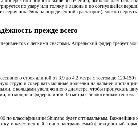
роса поперёк или немного выше по течению, рыболов даёт оснаст
трируется по удару или толчку в ладонь и по согнувшейся верши
дует серия поклёвок на определённой траектории), можно вернут
адёжность прежде всего
спериментов с лёгкими снастями. Апрельский фидер требует мощ
ивного строя длиной от 3.9 до 4.2 метра с тестом до 120-150 г
ьную струю и совершать мощные подсечки на дальней дистанции
ными, с кольцами увеличенного диаметра, чтобы пропускать ш
ий, но мощный фидер длиной 3.6 метра с аналогичным тестом.
000 по классификации Shimano будет оптимальным. Важнейшие х
мотку, и качественный, точно настраиваемый фрикционный тормо