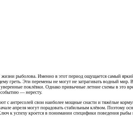
в жизни рыболова. Именно в этот период ощущается самый ярки
щему греть. Эти перемены не могут не затрагивать водный мир.
 уверенные поклёвки. Однако привычные летние схемы в это вре
 событию — нересту.
ют с антресолей свои наиболее мощные снасти и тяжёлые корму
 начале апреля могут порадовать стабильным клёвом. Поэтому о
Ключ к успеху кроется в понимании специфики поведения рыбы в